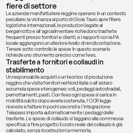
fiere di settore
Le aziende manifatturiere reggine operano in un contesto 
peculiare: la vicinanza al porto di Gioia Tauro apre filiere 
logistiche internazionali, le produzioni legate al 
bergamotto e all'agroalimentare richiedono trasferte 
frequenti presso fornitori e clienti, e i rapporti con la PA 
locale aggiungono un ulteriore livello di rendicontazione. 
Tenere sotto controllo le spese in questo scenario 
richiede uno strumento preciso come fees.
Trasferte a fornitori e collaudi in 
stabilimento
Un responsabile acquisti o un tecnico di produzione 
reggino che visita fornitori nel Nord Italia o all'estero 
accumula spese eterogenee: voli, pedaggi autostradali, 
pernottamenti, pasti. Con fees ogni spesa si carica in 
mobilità subito dopo averla sostenuta, l'OCR legge 
ricevute e fatture in pochi secondi e l'integrazione 
Telepass importa automaticamente i pedaggi delle 
trasferte. Le spese di collaudo si taggano alla commessa 
specifica: a fine progetto il costo reale del collaudo è già 
calcolato, senza ricostruzioni a memoria.