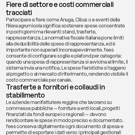
Fiere di settore e costi commerciali 
tracciati
Partecipare a fiere come Anuga, Cibus o a eventi della 
filiera agrumicola significa sostenere spese concentrate 
in pochi giorni ma rilevanti: stand, trasferte, 
rappresentanza. La normativa fiscale italiana pone limiti 
alla deducibilità delle spese di rappresentanza, ed è 
importante non superarli inconsapevolmente. fees 
consente di configurare soglie e plafond per categoria: 
quando una spesa di rappresentanza si avvicina al limite, il 
sistema invia una notifica. Le spese fieristiche si taggano 
al progetto o al mercato di riferimento, rendendo visibile il 
costo commerciale per canale.
Trasferte a fornitori e collaudi in 
stabilimento
Le aziende manifatturiere reggine che lavorano su 
commesse pubbliche — forniture a enti locali, progetti 
finanziati da fondi europei o regionali — devono 
rendicontare le spese in modo preciso e documentato. 
fees conserva digitalmente ogni documento di spesa e 
permette di esportare i dati verso i principali gestionali 