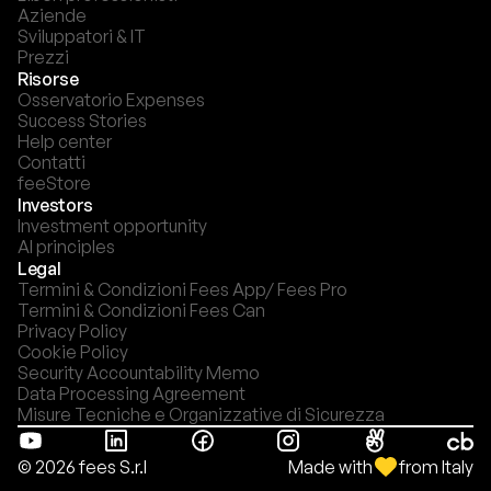
Aziende
Sviluppatori & IT
Prezzi
Risorse
Osservatorio Expenses
Success Stories
Help center
Contatti
feeStore
Investors
Investment opportunity
AI principles
Legal
Termini & Condizioni Fees App/ Fees Pro
Termini & Condizioni Fees Can
Privacy Policy
Cookie Policy
Security Accountability Memo
Data Processing Agreement
Misure Tecniche e Organizzative di Sicurezza
Made with
from Italy
© 2026 fees S.r.l