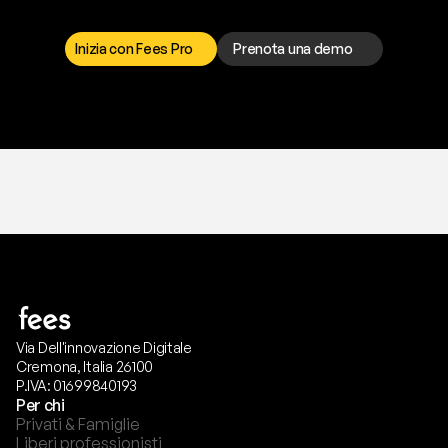
r
i
s
o
l
v
e
r
e
q
u
a
l
s
i
a
s
i
p
r
o
b
l
e
m
a
.
S
c
e
g
l
i
i
l
c
a
n
a
l
e
c
h
e
p
r
e
f
e
r
i
s
c
i
.
Inizia con Fees Pro
Prenota una demo
T
r
i
a
l
g
r
a
t
i
s
,
n
e
s
s
u
n
a
c
a
r
t
a
r
i
c
h
i
e
s
t
a
.
Via Dell'innovazione Digitale
Cremona, Italia 26100
P.IVA: 01699840193
Per chi
Privati & Famiglie
Liberi professionisti