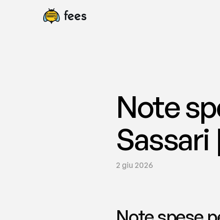
Note spe
Sassari 
2 giu 2026
Note spese per