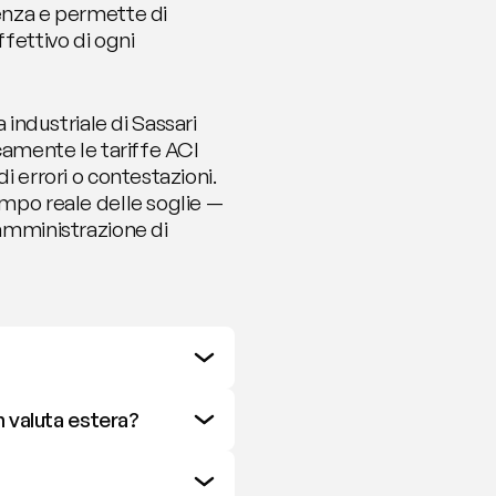
enza e permette di 
fettivo di ogni 
ndustriale di Sassari 
camente le tariffe ACI 
i errori o contestazioni. 
empo reale delle soglie — 
'amministrazione di 
n valuta estera?