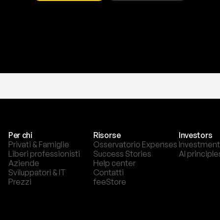
T
r
i
a
l
g
r
a
t
i
s
,
n
e
s
s
u
n
a
c
a
r
t
a
r
i
c
h
i
e
s
t
a
.
Per chi
Risorse
Investors
Privati & Famiglie
Osservatorio Expenses
Investment
Liberi professionisti
Success Stories
AI principle
Aziende
Help center
Sviluppatori & IT
Contatti
Prezzi
feeStore