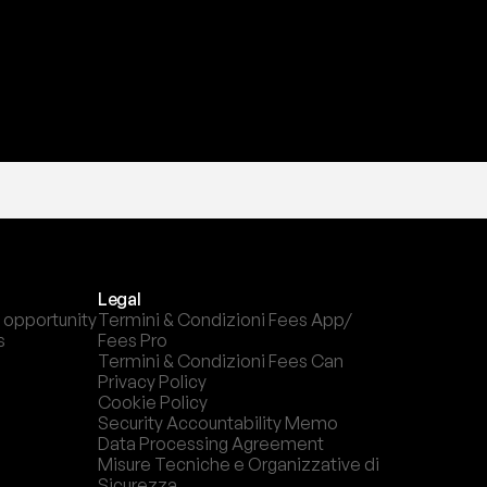
Legal
 opportunity
Termini & Condizioni Fees App/ 
s
Fees Pro
Termini & Condizioni Fees Can
Privacy Policy
Cookie Policy
Security Accountability Memo
Data Processing Agreement
Misure Tecniche e Organizzative di 
Sicurezza