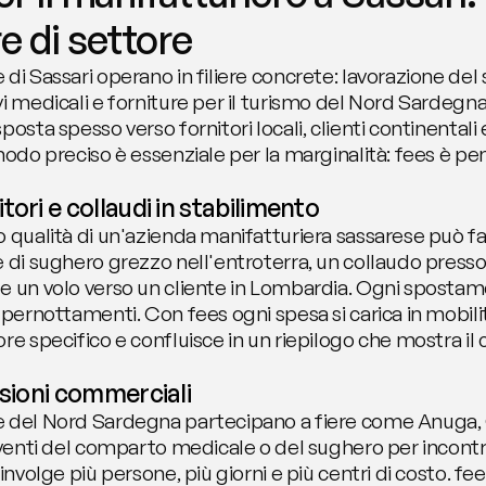
re di settore
di Sassari operano in filiere concrete: lavorazione del
i medicali e forniture per il turismo del Nord Sardegna.
osta spesso verso fornitori locali, clienti continentali e 
 modo preciso è essenziale per la marginalità: fees è p
tori e collaudi in stabilimento
o qualità di un'azienda manifatturiera sassarese può fa
e di sughero grezzo nell'entroterra, un collaudo presso
e un volo verso un cliente in Lombardia. Ogni spostamen
 pernottamenti. Con fees ogni spesa si carica in mobilit
re specifico e confluisce in un riepilogo che mostra il c
ssioni commerciali
e del Nord Sardegna partecipano a fiere come Anuga, 
eventi del comparto medicale o del sughero per incontra
involge più persone, più giorni e più centri di costo. fee