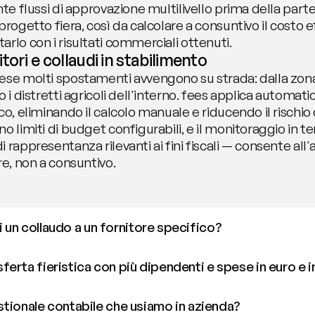
nte flussi di approvazione multilivello prima della part
rogetto fiera, così da calcolare a consuntivo il costo ef
rlo con i risultati commerciali ottenuti.
tori e collaudi in stabilimento
ese molti spostamenti avvengono su strada: dalla zona i
 i distretti agricoli dell'interno. fees applica automati
o, eliminando il calcolo manuale e riducendo il rischio d
o limiti di budget configurabili, e il monitoraggio in t
 rappresentanza rilevanti ai fini fiscali — consente all
re, non a consuntivo.
un collaudo a un fornitore specifico?
erta fieristica con più dipendenti e spese in euro e i
estionale contabile che usiamo in azienda?