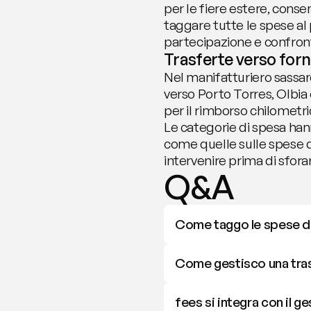
per le fiere estere, conse
taggare tutte le spese al p
partecipazione e confronta
Trasferte verso forni
Nel manifatturiero sassar
verso Porto Torres, Olbia o
per il rimborso chilometric
Le categorie di spesa hann
come quelle sulle spese di
intervenire prima di sfora
Q&A
Come taggo le spese di 
Come gestisco una trasf
fees si integra con il g