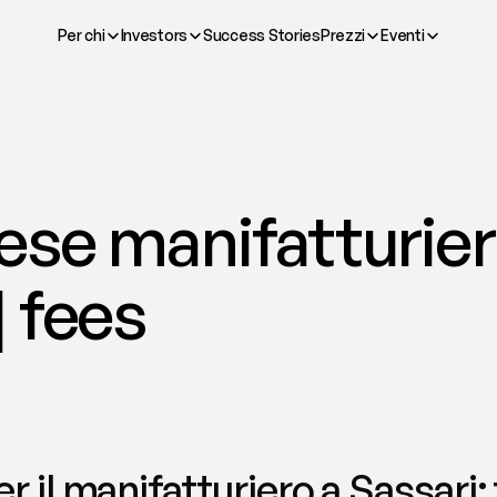
Per chi
Investors
Success Stories
Prezzi
Eventi
se manifatturiero
| fees
 il manifatturiero a Sassari: t