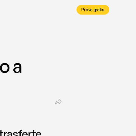
Prova gratis
 a 
rasferte, 