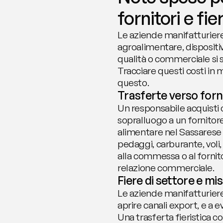
fornitori e fie
Le aziende manifatturiere 
agroalimentare, dispositiv
qualità o commerciale si sp
Tracciare questi costi in
questo.
Trasferte verso forni
Un responsabile acquisti 
sopralluogo a un fornitor
alimentare nel Sassarese 
pedaggi, carburante, voli,
alla commessa o al fornito
relazione commerciale.
Fiere di settore e mi
Le aziende manifatturier
aprire canali export, e a 
Una trasferta fieristica co