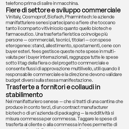
telefono prima di salire in macchina.
Fiere di settore e sviluppo commerciale
Vinitaly, Cosmoprof, Biofach, Pharmintech: le aziende 
manifatturiere senesi partecipano a fiere che toccano 
tanto il comparto vitivinicolo quanto quello biotech e 
farmaceutico. Una trasferta fieristica coinvolge più 
persone — commerciali, tecnici, titolari — con spese 
eterogenee: stand, allestimento, spostamenti, cene con 
buyer esteri. fees gestisce queste note spese in multi-
valuta per i buyer internazionali, raggruppa tutte le spese 
sotto il tag della fiera o del progetto commerciale e 
consente flussi di approvazione multilivello, utili quando il 
responsabile commerciale e la direzione devono validare 
budget diversi sulla stessa manifestazione.
Trasferte a fornitori e collaudi in 
stabilimento
Nel manifatturiero senese — che si tratti di una cantina che 
produce in conto terzi, di un contract manufacturer 
biotech o di un'azienda di packaging — la redditività si 
misura commessa per commessa. Taggare le spese di 
trasferta al cliente o alla commessa in fees permette di 