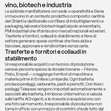
vino, biotech e industria
Le aziende manifatturiere con sede o operatività a Siena 
si muovono in un contesto produttivo composito: cantine 
del Chianti e del Brunello con filiere di imbottigliamento e 
packaging, laboratori biotech legati al polo universitario, 
PMI industriali che riforniscono mercati nazionali ed esteri. 
Trasferte a fornitori, collaudi in stabilimento e fiere di 
settore generano spese continue che fees aiuta a 
tracciare, approvare e rendicontare senza carta.
Trasferte a fornitori e collaudi in 
stabilimento
Un responsabile acquisti o un tecnico di produzione 
senese percorre spesso la dorsale toscana — Firenze, 
Prato, Empoli — o raggiunge fornitori di macchine e 
materie prime in Emilia e Lombardia. Ogni trasferta 
produce pedaggi, carburante, pasti e pernotti. Con fees i 
pedaggi Telepass vengono importati automaticamente e 
associati alla trasferta, il rimborso chilometrico si calcola 
sulle tariffe ACI vigenti, e le ricevute si acquisiscono con 
una foto sul momento. Il responsabile di produzione non 
torna in ufficio con un mazzo di scontrini: chiude tutto dal 