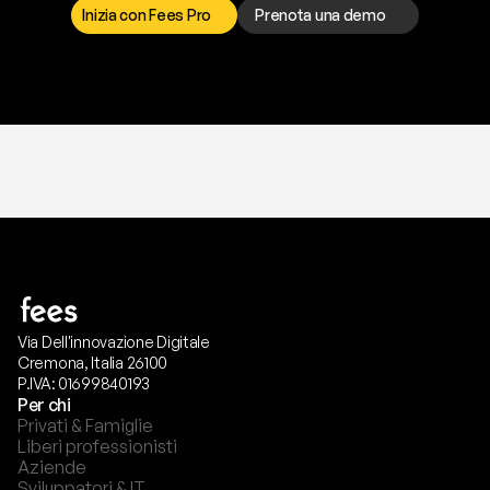
Inizia con Fees Pro
Prenota una demo
T
r
i
a
l
g
r
a
t
i
s
,
n
e
s
s
u
n
a
c
a
r
t
a
r
i
c
h
i
e
s
t
a
.
Via Dell'innovazione Digitale
Cremona, Italia 26100
P.IVA: 01699840193
Per chi
Privati & Famiglie
Liberi professionisti
Aziende
Sviluppatori & IT