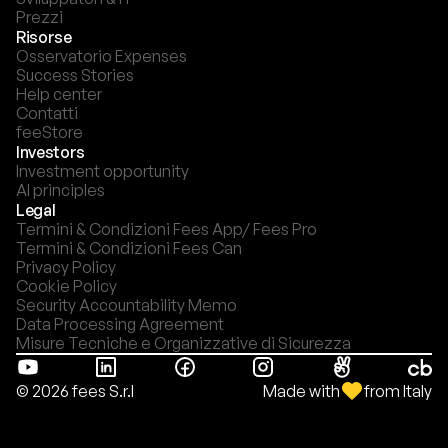
Prezzi
Risorse
Osservatorio Expenses
Success Stories
Help center
Contatti
feeStore
Investors
Investment opportunity
AI principles
Legal
Termini & Condizioni Fees App/ Fees Pro
Termini & Condizioni Fees Can
Privacy Policy
Cookie Policy
Security Accountability Memo
Data Processing Agreement
Misure Tecniche e Organizzative di Sicurezza
Made with
from Italy
© 2026 fees S.r.l