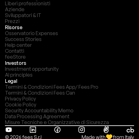
Liberi professionisti
Aziende
Sviluppatori & IT
Prezzi
Risorse
Osservatorio Expenses
Success Stories
Help center
Contatti
feeStore
Investors
Investment opportunity
AI principles
Legal
Termini & Condizioni Fees App/ Fees Pro
Termini & Condizioni Fees Can
Privacy Policy
Cookie Policy
Security Accountability Memo
Data Processing Agreement
Misure Tecniche e Organizzative di Sicurezza
Made with
from Italy
© 2026 fees S.r.l