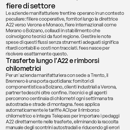
fiere di settore
Le aziende manifatturiere trentine operano in un contesto 
peculiare: filiere cooperative, fornitori lungo la direttrice 
A22 verso Verona e Monaco, fiere internazionali come 
Merano o Bolzano, collaudi in stabilimento che 
coinvolgono tecnici da fuori regione. Gestire le note 
spese di questi flussi senza strumenti adeguati significa 
ritardi contabili e costi non tracciati. fees nasce per 
risolvere esattamente questo.
Trasferte lungo l'A22 e rimborsi 
chilometrici
Per un'azienda manifatturiera con sede a Trento, il 
Brennero è una porta quotidiana: fornitori di 
componentistica a Bolzano, clienti industriali a Verona, 
partner tedeschi oltre confine. I tecnici e gli agenti 
percorrono centinaia di chilometri ogni settimana tra 
autostrada e strade di montagna. fees applica 
automaticamente le tariffe ACI per il rimborso 
chilometrico e integra Telepass per importare i pedaggi 
A22 direttamente nelle trasferte, eliminando la raccolta 
manuale degli scontrini autostradali e riducendo gli errori 