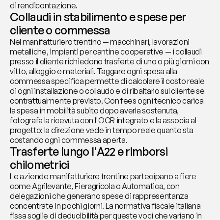
di rendicontazione.
Collaudi in stabilimento e spese per 
cliente o commessa
Nel manifatturiero trentino — macchinari, lavorazioni 
metalliche, impianti per cantine cooperative — i collaudi 
presso il cliente richiedono trasferte di uno o più giorni con 
vitto, alloggio e materiali. Taggare ogni spesa alla 
commessa specifica permette di calcolare il costo reale 
di ogni installazione o collaudo e di ribaltarlo sul cliente se 
contrattualmente previsto. Con fees ogni tecnico carica 
la spesa in mobilità subito dopo averla sostenuta, 
fotografa la ricevuta con l'OCR integrato e la associa al 
progetto: la direzione vede in tempo reale quanto sta 
costando ogni commessa aperta.
Trasferte lungo l'A22 e rimborsi 
chilometrici
Le aziende manifatturiere trentine partecipano a fiere 
come Agrilevante, Fieragricola o Automatica, con 
delegazioni che generano spese di rappresentanza 
concentrate in pochi giorni. La normativa fiscale italiana 
fissa soglie di deducibilità per queste voci che variano in 