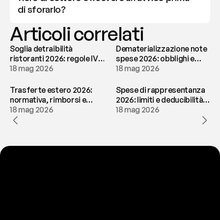
di sforarlo?
Articoli correlati
Soglia detraibilità
Dematerializzazione note
ristoranti 2026: regole IVA
spese 2026: obblighi e
e deducibilità | fees
18 mag 2026
conservazione | fees
18 mag 2026
Trasferte estero 2026:
Spese di rappresentanza
normativa, rimborsi e
2026: limiti e deducibilità |
tassazione | fees
18 mag 2026
fees
18 mag 2026
P
r
o
n
t
o
a
t
o
g
l
i
e
r
t
i
q
u
e
s
t
o
p
r
o
b
l
e
m
a
d
a
l
l
a
t
e
s
t
a
?