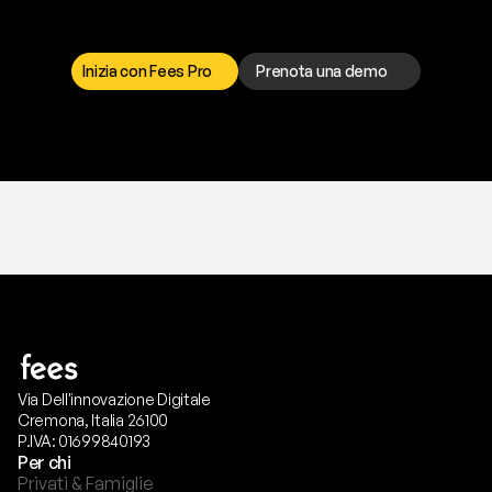
I
l
n
o
s
t
r
o
t
e
a
m
d
i
s
u
p
p
o
r
t
o
è
a
t
u
a
d
i
s
p
o
s
i
z
i
o
n
e
p
e
r
r
i
s
o
l
v
e
r
e
q
u
a
l
s
i
a
s
i
p
r
o
b
l
e
m
a
.
S
c
e
g
l
i
i
l
c
a
n
a
l
e
c
h
e
p
r
e
f
e
r
i
s
c
i
.
Inizia con Fees Pro
Prenota una demo
T
r
i
a
l
g
r
a
t
i
s
,
n
e
s
s
u
n
a
c
a
r
t
a
r
i
c
h
i
e
s
t
a
.
Via Dell'innovazione Digitale
Cremona, Italia 26100
P.IVA: 01699840193
Per chi
Privati & Famiglie