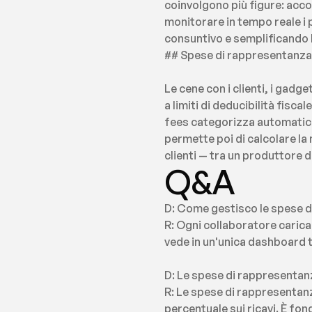
coinvolgono più figure: accou
monitorare in tempo reale i p
consuntivo e semplificando l
## Spese di rappresentanza e
Le cene con i clienti, i gadg
a limiti di deducibilità fisca
fees categorizza automaticam
permette poi di calcolare la
clienti — tra un produttore 
Q&A
D: Come gestisco le spese di
R: Ogni collaboratore carica
vede in un'unica dashboard tu
D: Le spese di rappresentanz
R: Le spese di rappresentanza 
percentuale sui ricavi. È fo