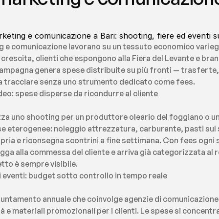
eting e comunicazione a Bari: shooting, fiere ed eventi su
ing e comunicazione lavorano su un tessuto economico varieg
 crescita, clienti che espongono alla Fiera del Levante e brand
mpagna genera spese distribuite su più fronti — trasferte, 
da tracciare senza uno strumento dedicato come fees.
deo: spese disperse da ricondurre al cliente
za uno shooting per un produttore oleario del foggiano o un br
ese eterogenee: noleggio attrezzatura, carburante, pasti sul 
ria e riconsegna scontrini a fine settimana. Con fees ogni s
a alla commessa del cliente e arriva già categorizzata al re
tto è sempre visibile.
i eventi: budget sotto controllo in tempo reale
puntamento annuale che coinvolge agenzie di comunicazione b
à e materiali promozionali per i clienti. Le spese si concentra