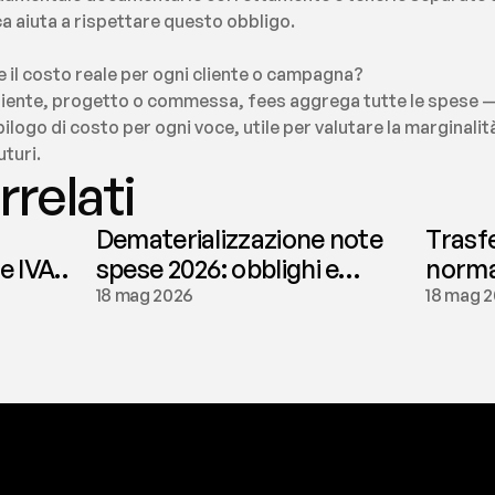
 aiuta a rispettare questo obbligo.
e il costo reale per ogni cliente o campagna?
 cliente, progetto o commessa, fees aggrega tutte le spese 
pilogo di costo per ogni voce, utile per valutare la marginalit
uturi.
rrelati
Dematerializzazione note
Trasf
le IVA
spese 2026: obblighi e
normat
conservazione | fees
tassaz
18 mag 2026
18 mag 