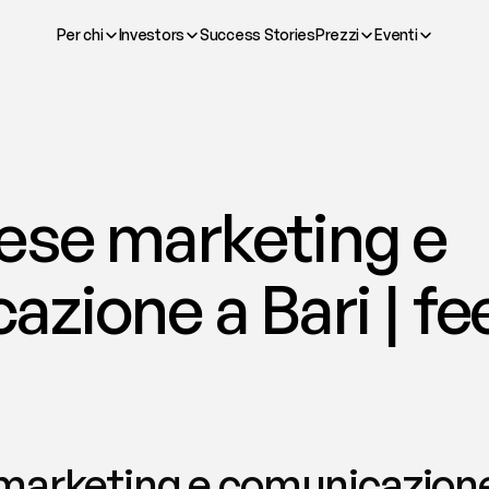
Per chi
Investors
Success Stories
Prezzi
Eventi
ese marketing e 
zione a Bari | fe
arketing e comunicazione a