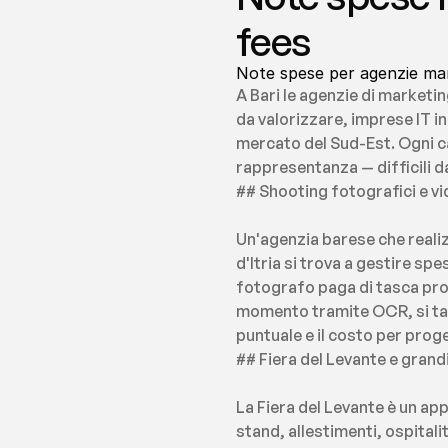
fees
Note spese per agenzie mark
A Bari le agenzie di market
da valorizzare, imprese IT in
mercato del Sud-Est. Ogni ca
rappresentanza — difficili 
## Shooting fotografici e vi
Un'agenzia barese che realiz
d'Itria si trova a gestire sp
fotografo paga di tasca prop
momento tramite OCR, si tagg
puntuale e il costo per proge
## Fiera del Levante e grand
La Fiera del Levante è un ap
stand, allestimenti, ospitalit