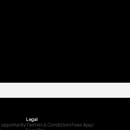
a
t
e
s
t
a
?
l
c
a
n
a
l
e
c
h
e
p
r
e
f
e
r
i
s
c
i
.
Legal
 opportunity
Termini & Condizioni Fees App/ 