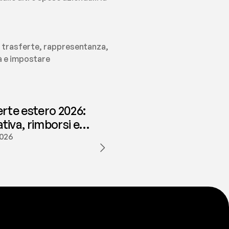
— trasferte, rappresentanza, 
à e impostare 
erte estero 2026:
iva, rimborsi e
ione | fees
2026