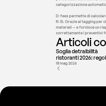
categorizzazione automatica
D: fees permette di calcolar
R: Sì. Grazie al tagging per
materiali — e fornisce un rie
correttamente i preventivi f
Articoli co
Soglia detraibilità
ristoranti 2026: rego
e deducibilità | fees
18 mag 2026