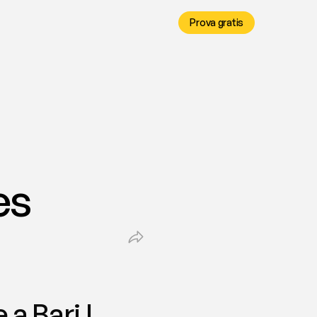
Prova gratis
es
 Bari | 