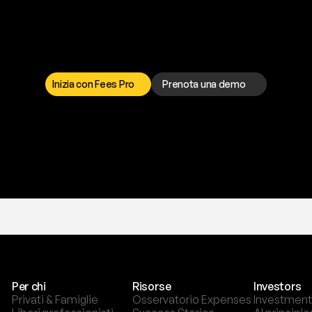
a
t
o
g
l
i
e
r
t
i
q
u
e
s
t
o
p
r
o
b
l
e
m
a
d
a
l
l
o
r
t
o
è
a
t
u
a
d
i
s
p
o
s
i
z
i
o
n
e
p
e
r
r
i
s
o
l
v
e
r
e
q
u
a
l
s
i
a
s
i
p
r
o
b
l
e
m
a
.
S
c
e
g
l
i
i
Inizia con Fees Pro
Prenota una demo
T
r
i
a
l
g
r
a
t
i
s
,
n
e
s
s
u
n
a
c
a
r
t
a
r
i
c
h
i
e
s
t
a
.
Per chi
Risorse
Investors
Privati & Famiglie
Osservatorio Expenses
Investment