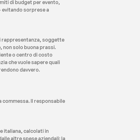
miti di budget per evento, 
— evitando sorprese a 
 di rappresentanza, soggette 
e, non solo buona prassi. 
ente o centro di costo 
zia che vuole sapere quali 
— rendono davvero.
sa commessa. Il responsabile 
italiana, calcolati in 
le altre spese aziendali: la 