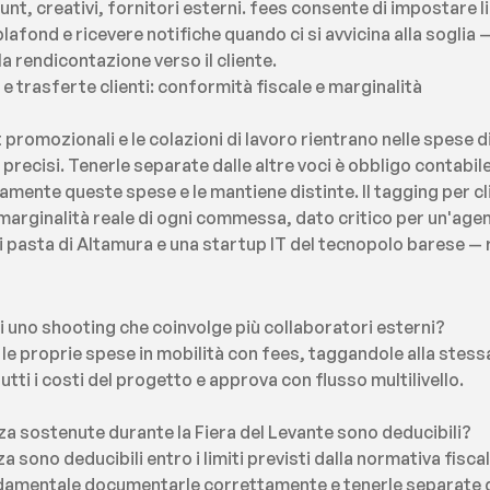
nt, creativi, fornitori esterni. fees consente di impostare li
lafond e ricevere notifiche quando ci si avvicina alla soglia 
a rendicontazione verso il cliente.
 trasferte clienti: conformità fiscale e marginalità
et promozionali e le colazioni di lavoro rientrano nelle spese
le precisi. Tenerle separate dalle altre voci è obbligo contabil
ente queste spese e le mantiene distinte. Il tagging per cli
 marginalità reale di ogni commessa, dato critico per un'agen
di pasta di Altamura e una startup IT del tecnopolo barese 
 uno shooting che coinvolge più collaboratori esterni?
 le proprie spese in mobilità con fees, taggandole alla stes
tti i costi del progetto e approva con flusso multilivello.
a sostenute durante la Fiera del Levante sono deducibili?
sono deducibili entro i limiti previsti dalla normativa fiscale 
ndamentale documentarle correttamente e tenerle separate dal