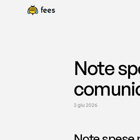
Note sp
comunica
2 giu 2026
Note spese m