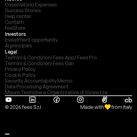
Osservatorio Expenses
Success Stories
Help center
Contatti
feeStore
Investors
Investment opportunity
AI principles
Legal
Termini & Condizioni Fees App/ Fees Pro
Termini & Condizioni Fees Can
Privacy Policy
Cookie Policy
Security Accountability Memo
Data Processing Agreement
Misure Tecniche e Organizzative di Sicurezza
Made with
from Italy
© 2026 fees S.r.l