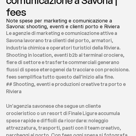
comunicazione a Savona | 
fees
Note spese per marketing e comunicazione a 
Savona: shooting, eventi e clienti porto e Riviera
Le agenzie di marketing e comunicazione attive a 
Savona lavorano tra clienti del porto, armatori, 
industria chimica e operatori turistici della Riviera. 
Shooting in location, eventi b2b al terminal crociere, 
fiere di settore e trasferte commerciali generano 
flussi di spese eterogenei da tracciare con precisione. 
fees semplifica tutto questo dall'inizio alla fine.
## Shooting, eventi e produzioni creative tra porto e 
Riviera
Un'agenzia savonese che segue un cliente 
crocieristico o un resort di Finale Ligure accumula 
spese rapide e difficili da ricordare: noleggio 
attrezzatura, trasporti, pasti con il team creativo, 
parcheggi al porto. Con fees ogni spesa si fotografa 