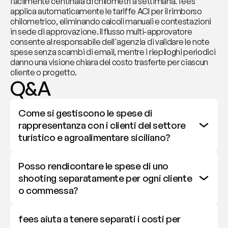
facilmente centinaia di chilometri a settimana. fees 
applica automaticamente le tariffe ACI per il rimborso 
chilometrico, eliminando calcoli manuali e contestazioni 
in sede di approvazione. Il flusso multi-approvatore 
consente al responsabile dell'agenzia di validare le note 
spese senza scambi di email, mentre i riepiloghi periodici 
danno una visione chiara del costo trasferte per ciascun 
cliente o progetto.
Q&A
Come si gestiscono le spese di 
rappresentanza con i clienti del settore 
turistico e agroalimentare siciliano?
Posso rendicontare le spese di uno 
shooting separatamente per ogni cliente 
o commessa?
fees aiuta a tenere separati i costi per 