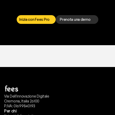
I
l
n
o
s
t
r
o
t
e
a
m
d
i
s
u
p
p
o
r
t
o
è
a
t
u
a
d
i
s
p
o
s
i
z
i
o
n
e
p
e
r
r
i
s
o
l
v
e
r
e
q
u
a
l
s
i
a
s
i
p
r
o
b
l
e
m
a
.
S
c
e
g
l
i
i
l
c
a
n
a
l
e
c
h
e
p
r
e
f
e
r
i
s
c
i
.
Inizia con Fees Pro
Prenota una demo
T
r
i
a
l
g
r
a
t
i
s
,
n
e
s
s
u
n
a
c
a
r
t
a
r
i
c
h
i
e
s
t
a
.
Via Dell'innovazione Digitale
Cremona, Italia 26100
P.IVA: 01699840193
Per chi