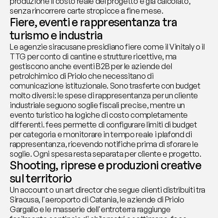
produzione il costo reale del progetto è già calcolato, 
senza rincorrere carte stropicce a fine mese.
Fiere, eventi e rappresentanza tra 
turismo e industria
Le agenzie siracusane presidiano fiere come il Vinitaly o il 
TTG per conto di cantine e strutture ricettive, ma 
gestiscono anche eventi B2B per le aziende del 
petrolchimico di Priolo che necessitano di 
comunicazione istituzionale. Sono trasferte con budget 
molto diversi: le spese di rappresentanza per un cliente 
industriale seguono soglie fiscali precise, mentre un 
evento turistico ha logiche di costo completamente 
differenti. fees permette di configurare limiti di budget 
per categoria e monitorare in tempo reale i plafond di 
rappresentanza, ricevendo notifiche prima di sforare le 
soglie. Ogni spesa resta separata per cliente e progetto.
Shooting, riprese e produzioni creative 
sul territorio
Un account o un art director che segue clienti distribuiti tra 
Siracusa, l'aeroporto di Catania, le aziende di Priolo 
Gargallo e le masserie dell'entroterra raggiunge 