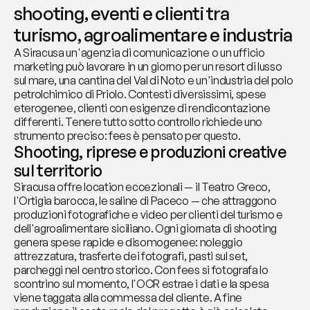
shooting, eventi e clienti tra 
turismo, agroalimentare e industria
A Siracusa un'agenzia di comunicazione o un ufficio 
marketing può lavorare in un giorno per un resort di lusso 
sul mare, una cantina del Val di Noto e un'industria del polo 
petrolchimico di Priolo. Contesti diversissimi, spese 
eterogenee, clienti con esigenze di rendicontazione 
differenti. Tenere tutto sotto controllo richiede uno 
strumento preciso: fees è pensato per questo.
Shooting, riprese e produzioni creative 
sul territorio
Siracusa offre location eccezionali — il Teatro Greco, 
l'Ortigia barocca, le saline di Paceco — che attraggono 
produzioni fotografiche e video per clienti del turismo e 
dell'agroalimentare siciliano. Ogni giornata di shooting 
genera spese rapide e disomogenee: noleggio 
attrezzatura, trasferte dei fotografi, pasti sul set, 
parcheggi nel centro storico. Con fees si fotografa lo 
scontrino sul momento, l'OCR estrae i dati e la spesa 
viene taggata alla commessa del cliente. A fine 