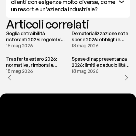
clienti con esigenze molto diverse, come 
un resort e un'azienda industriale?
Articoli correlati
Soglia detraibilità
Dematerializzazione note
ristoranti 2026: regole IVA
spese 2026: obblighi e
e deducibilità | fees
18 mag 2026
conservazione | fees
18 mag 2026
Trasferte estero 2026:
Spese di rappresentanza
normativa, rimborsi e
2026: limiti e deducibilità |
tassazione | fees
18 mag 2026
fees
18 mag 2026
P
r
o
n
t
o
a
t
o
g
l
i
e
r
t
i
q
u
e
s
t
o
p
r
o
b
l
e
m
a
d
a
l
l
a
t
e
s
t
a
?