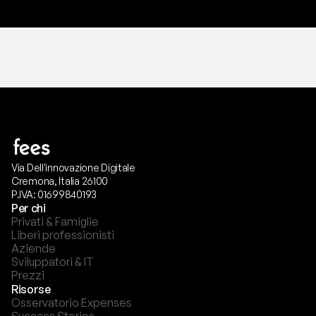
Via Dell'innovazione Digitale
Cremona, Italia 26100
P.IVA: 01699840193
Per chi
Privati & Famiglie
Liberi professionisti
Aziende
Sviluppatori & IT
Prezzi
Risorse
Osservatorio Expenses