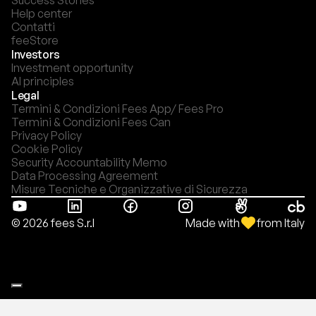
Success Stories
Help center
Contatti
feeStore
Investors
Investment opportunity
AI principles
Legal
Termini & Condizioni Fees App/ Fees Pro
Termini & Condizioni Fees Can
Privacy Policy
Cookie Policy
Security Accountability Memo
Data Processing Agreement
Misure Tecniche e Organizzative di Sicurezza
Made with
from Italy
© 2026 fees S.r.l