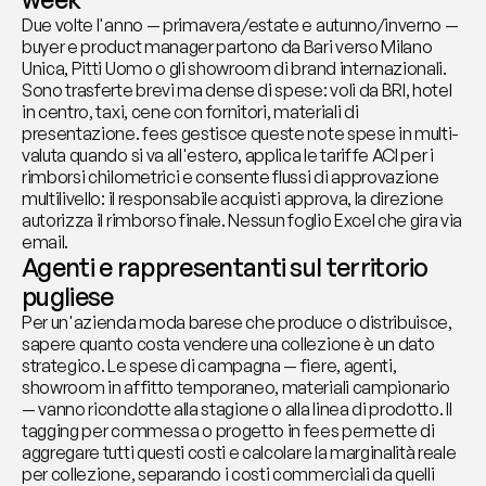
Due volte l'anno — primavera/estate e autunno/inverno — 
buyer e product manager partono da Bari verso Milano 
Unica, Pitti Uomo o gli showroom di brand internazionali. 
Sono trasferte brevi ma dense di spese: voli da BRI, hotel 
in centro, taxi, cene con fornitori, materiali di 
presentazione. fees gestisce queste note spese in multi-
valuta quando si va all'estero, applica le tariffe ACI per i 
rimborsi chilometrici e consente flussi di approvazione 
multilivello: il responsabile acquisti approva, la direzione 
autorizza il rimborso finale. Nessun foglio Excel che gira via 
email.
Agenti e rappresentanti sul territorio 
pugliese
Per un'azienda moda barese che produce o distribuisce, 
sapere quanto costa vendere una collezione è un dato 
strategico. Le spese di campagna — fiere, agenti, 
showroom in affitto temporaneo, materiali campionario 
— vanno ricondotte alla stagione o alla linea di prodotto. Il 
tagging per commessa o progetto in fees permette di 
aggregare tutti questi costi e calcolare la marginalità reale 
per collezione, separando i costi commerciali da quelli 