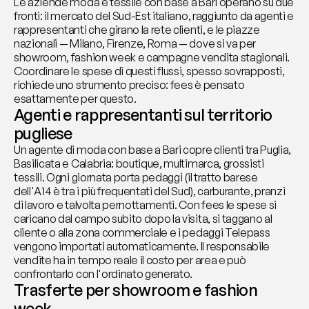
Le aziende moda e tessile con base a Bari operano su due 
fronti: il mercato del Sud-Est italiano, raggiunto da agenti e 
rappresentanti che girano la rete clienti, e le piazze 
nazionali — Milano, Firenze, Roma — dove si va per 
showroom, fashion week e campagne vendita stagionali. 
Coordinare le spese di questi flussi, spesso sovrapposti, 
richiede uno strumento preciso: fees è pensato 
esattamente per questo.
Agenti e rappresentanti sul territorio 
pugliese
Un agente di moda con base a Bari copre clienti tra Puglia, 
Basilicata e Calabria: boutique, multimarca, grossisti 
tessili. Ogni giornata porta pedaggi (il tratto barese 
dell'A14 è tra i più frequentati del Sud), carburante, pranzi 
di lavoro e talvolta pernottamenti. Con fees le spese si 
caricano dal campo subito dopo la visita, si taggano al 
cliente o alla zona commerciale e i pedaggi Telepass 
vengono importati automaticamente. Il responsabile 
vendite ha in tempo reale il costo per area e può 
confrontarlo con l'ordinato generato.
Trasferte per showroom e fashion 
week