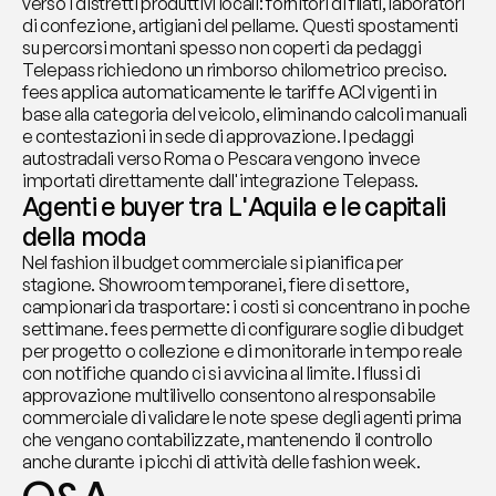
verso i distretti produttivi locali: fornitori di filati, laboratori 
di confezione, artigiani del pellame. Questi spostamenti 
su percorsi montani spesso non coperti da pedaggi 
Telepass richiedono un rimborso chilometrico preciso. 
fees applica automaticamente le tariffe ACI vigenti in 
base alla categoria del veicolo, eliminando calcoli manuali 
e contestazioni in sede di approvazione. I pedaggi 
autostradali verso Roma o Pescara vengono invece 
importati direttamente dall'integrazione Telepass.
Agenti e buyer tra L'Aquila e le capitali 
della moda
Nel fashion il budget commerciale si pianifica per 
stagione. Showroom temporanei, fiere di settore, 
campionari da trasportare: i costi si concentrano in poche 
settimane. fees permette di configurare soglie di budget 
per progetto o collezione e di monitorarle in tempo reale 
con notifiche quando ci si avvicina al limite. I flussi di 
approvazione multilivello consentono al responsabile 
commerciale di validare le note spese degli agenti prima 
che vengano contabilizzate, mantenendo il controllo 
anche durante i picchi di attività delle fashion week.