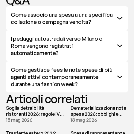
Q&A
Come associo una spesa a una specifica 
collezione o campagna vendita?
I pedaggi autostradali verso Milano o 
Roma vengono registrati 
automaticamente?
Come gestisce fees le note spese di più 
agenti attivi contemporaneamente 
durante una fashion week?
Articoli correlati
Soglia detraibilità
Dematerializzazione note
ristoranti 2026: regole IVA
spese 2026: obblighi e
e deducibilità | fees
18 mag 2026
conservazione | fees
18 mag 2026
Trasferte estero 2026:
Spese di rappresentanza