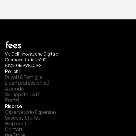
Via Dell'innovazione Digitale
Cremona, Italia 26100
P.IVA: 01699840193
Per chi
Privati & Famiglie
Liberi professionisti
Aziende
Sviluppatori & IT
Prezzi
Risorse
Osservatorio Expenses
Success Stories
Help center
Contatti
feeStore