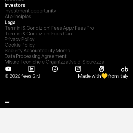
Investors
Investment opportunity
AI principles
Legal
Termini & Condizioni Fees App/ Fees Pro
Termini & Condizioni Fees Can
Privacy Policy
Cookie Policy
Security Accountability Memo
Data Processing Agreement
Misure Tecniche e Organizzative di Sicurezza
Made with
from Italy
© 2026 fees S.r.l
Le tue preferenze relative alla privacy
Informativa sulla raccolta