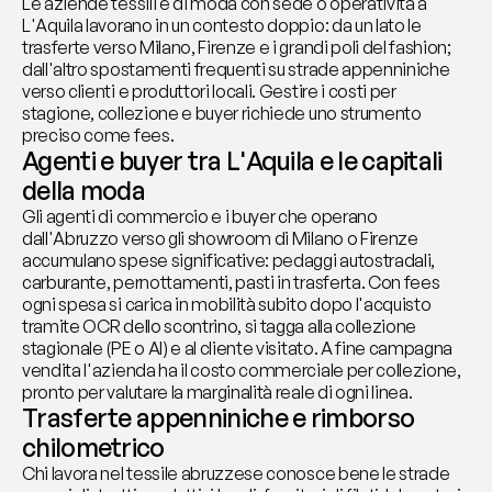
Le aziende tessili e di moda con sede o operatività a 
L'Aquila lavorano in un contesto doppio: da un lato le 
trasferte verso Milano, Firenze e i grandi poli del fashion; 
dall'altro spostamenti frequenti su strade appenniniche 
verso clienti e produttori locali. Gestire i costi per 
stagione, collezione e buyer richiede uno strumento 
preciso come fees.
Agenti e buyer tra L'Aquila e le capitali 
della moda
Gli agenti di commercio e i buyer che operano 
dall'Abruzzo verso gli showroom di Milano o Firenze 
accumulano spese significative: pedaggi autostradali, 
carburante, pernottamenti, pasti in trasferta. Con fees 
ogni spesa si carica in mobilità subito dopo l'acquisto 
tramite OCR dello scontrino, si tagga alla collezione 
stagionale (PE o AI) e al cliente visitato. A fine campagna 
vendita l'azienda ha il costo commerciale per collezione, 
pronto per valutare la marginalità reale di ogni linea.
Trasferte appenniniche e rimborso 
chilometrico
Chi lavora nel tessile abruzzese conosce bene le strade 