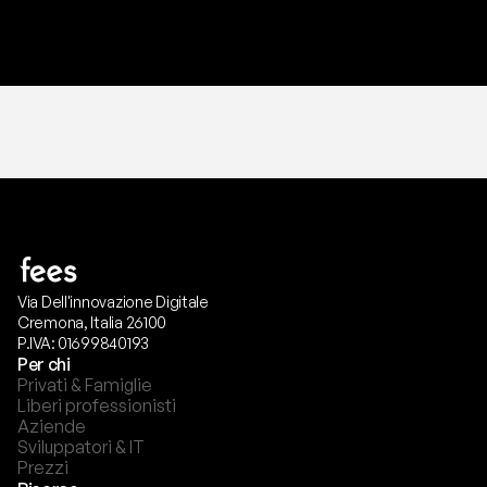
T
r
i
a
l
g
r
a
t
i
s
,
n
e
s
s
u
n
a
c
a
r
t
a
r
i
c
h
i
e
s
t
a
.
Via Dell'innovazione Digitale
Cremona, Italia 26100
P.IVA: 01699840193
Per chi
Privati & Famiglie
Liberi professionisti
Aziende
Sviluppatori & IT
Prezzi