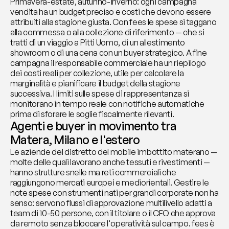
Primavera-estate, autunno-inverno: ogni campagna 
vendita ha un budget preciso e costi che devono essere 
attribuiti alla stagione giusta. Con fees le spese si taggano 
alla commessa o alla collezione di riferimento — che si 
tratti di un viaggio a Pitti Uomo, di un allestimento 
showroom o di una cena con un buyer strategico. A fine 
campagna il responsabile commerciale ha un riepilogo 
dei costi reali per collezione, utile per calcolare la 
marginalità e pianificare il budget della stagione 
successiva. I limiti sulle spese di rappresentanza si 
monitorano in tempo reale con notifiche automatiche 
prima di sforare le soglie fiscalmente rilevanti.
Agenti e buyer in movimento tra 
Matera, Milano e l'estero
Le aziende del distretto del mobile imbottito materano — 
molte delle quali lavorano anche tessuti e rivestimenti — 
hanno strutture snelle ma reti commerciali che 
raggiungono mercati europei e mediorientali. Gestire le 
note spese con strumenti nati per grandi corporate non ha 
senso: servono flussi di approvazione multilivello adatti a 
team di 10-50 persone, con il titolare o il CFO che approva 
da remoto senza bloccare l'operatività sul campo. fees è 