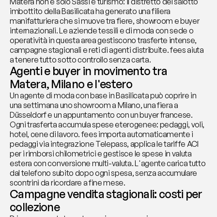
Matera non è solo Sassi e turismo: il distretto del salotto 
imbottito della Basilicata ha generato una filiera 
manifatturiera che si muove tra fiere, showroom e buyer 
internazionali. Le aziende tessili e di moda con sede o 
operatività in questa area gestiscono trasferte intense, 
campagne stagionali e reti di agenti distribuite. fees aiuta 
a tenere tutto sotto controllo senza carta.
Agenti e buyer in movimento tra 
Matera, Milano e l'estero
Un agente di moda con base in Basilicata può coprire in 
una settimana uno showroom a Milano, una fiera a 
Düsseldorf e un appuntamento con un buyer francese. 
Ogni trasferta accumula spese eterogenee: pedaggi, voli, 
hotel, cene di lavoro. fees importa automaticamente i 
pedaggi via integrazione Telepass, applica le tariffe ACI 
per i rimborsi chilometrici e gestisce le spese in valuta 
estera con conversione multi-valuta. L'agente carica tutto 
dal telefono subito dopo ogni spesa, senza accumulare 
scontrini da ricordare a fine mese.
Campagne vendita stagionali: costi per 
collezione