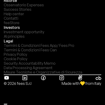
Risorse
Osservatorio Expenses
Success Stories
Help center
Contatti
feeStore
Investors
Investment opportunity
AI principles
Legal
Termini & Condizioni Fees App/ Fees Pro
Termini & Condizioni Fees Can
Privacy Policy
Cookie Policy
Security Accountability Memo
Data Processing Agreement
Misure Tecniche e Organizzative di Sicurezza
Made with
from Italy
© 2026 fees S.r.l