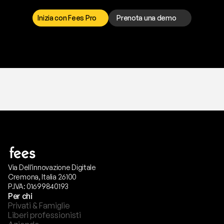
r
i
s
o
l
v
e
r
e
q
u
a
l
s
i
a
s
i
p
r
o
b
l
e
m
a
.
S
c
e
g
l
i
i
l
c
a
n
a
l
e
c
h
e
p
r
e
f
e
r
i
s
c
i
.
Inizia con Fees Pro
Prenota una demo
T
r
i
a
l
g
r
a
t
i
s
,
n
e
s
s
u
n
a
c
a
r
t
a
r
i
c
h
i
e
s
t
a
.
Via Dell'innovazione Digitale
Cremona, Italia 26100
P.IVA: 01699840193
Per chi
Privati & Famiglie
Liberi professionisti