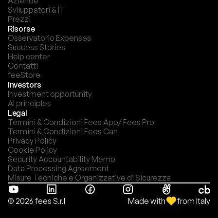
Aziende
Sviluppatori & IT
Prezzi
Risorse
Osservatorio Expenses
Success Stories
Help center
Contatti
feeStore
Investors
Investment opportunity
AI principles
Legal
Termini & Condizioni Fees App/ Fees Pro
Termini & Condizioni Fees Can
Privacy Policy
Cookie Policy
Security Accountability Memo
Data Processing Agreement
Misure Tecniche e Organizzative di Sicurezza
Made with
from Italy
© 2026 fees S.r.l