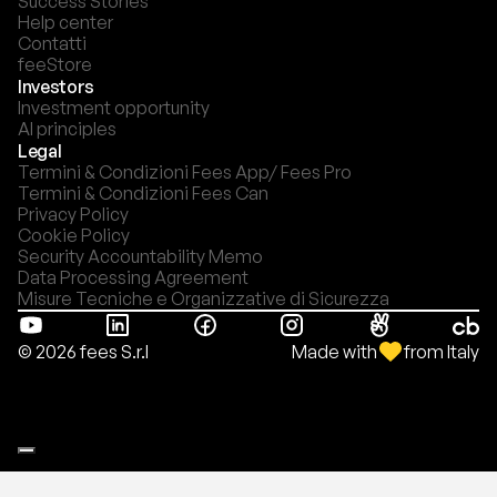
Success Stories
Help center
Contatti
feeStore
Investors
Investment opportunity
AI principles
Legal
Termini & Condizioni Fees App/ Fees Pro
Termini & Condizioni Fees Can
Privacy Policy
Cookie Policy
Security Accountability Memo
Data Processing Agreement
Misure Tecniche e Organizzative di Sicurezza
Made with
from Italy
© 2026 fees S.r.l