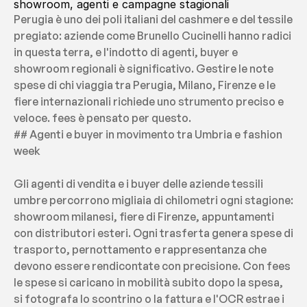
showroom, agenti e campagne stagionali
Perugia è uno dei poli italiani del cashmere e del tessile 
pregiato: aziende come Brunello Cucinelli hanno radici 
in questa terra, e l'indotto di agenti, buyer e 
showroom regionali è significativo. Gestire le note 
spese di chi viaggia tra Perugia, Milano, Firenze e le 
fiere internazionali richiede uno strumento preciso e 
veloce. fees è pensato per questo.
## Agenti e buyer in movimento tra Umbria e fashion 
week
Gli agenti di vendita e i buyer delle aziende tessili 
umbre percorrono migliaia di chilometri ogni stagione: 
showroom milanesi, fiere di Firenze, appuntamenti 
con distributori esteri. Ogni trasferta genera spese di 
trasporto, pernottamento e rappresentanza che 
devono essere rendicontate con precisione. Con fees 
le spese si caricano in mobilità subito dopo la spesa, 
si fotografa lo scontrino o la fattura e l'OCR estrae i 