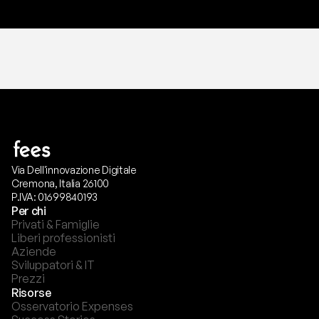
Via Dell'innovazione Digitale
Cremona, Italia 26100
P.IVA: 01699840193
Per chi
Privati & Famiglie
Liberi professionisti
Aziende
Sviluppatori & IT
Prezzi
Risorse
Osservatorio Expenses