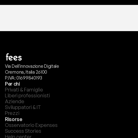
Via Dell'innovazione Digitale
Cremona, Italia 26100
P.IVA: 01699840193
Per chi
Privati & Famiglie
Liberi professionisti
Aziende
Sviluppatori & IT
Prezzi
Risorse
Osservatorio Expenses
Success Stories
Help center