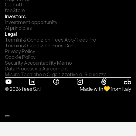
Contatti
feeStore
Investors
Investment opportunity
AI principles
Legal
Termini & Condizioni Fees App/ Fees Pro
Termini & Condizioni Fees Can
Privacy Policy
Cookie Policy
Security Accountability Memo
Data Processing Agreement
Misure Tecniche e Organizzative di Sicurezza
Made with
from Italy
© 2026 fees S.r.l
Le tue preferenze relative alla privacy