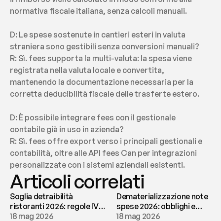
normativa fiscale italiana, senza calcoli manuali.
D: Le spese sostenute in cantieri esteri in valuta 
straniera sono gestibili senza conversioni manuali?
R: Sì. fees supporta la multi-valuta: la spesa viene 
registrata nella valuta locale e convertita, 
mantenendo la documentazione necessaria per la 
corretta deducibilità fiscale delle trasferte estero.
D: È possibile integrare fees con il gestionale 
contabile già in uso in azienda?
R: Sì. fees offre export verso i principali gestionali e 
contabilità, oltre alle API fees Can per integrazioni 
personalizzate con i sistemi aziendali esistenti.
Articoli correlati
Soglia detraibilità
Dematerializzazione note
ristoranti 2026: regole IVA
spese 2026: obblighi e
e deducibilità | fees
18 mag 2026
conservazione | fees
18 mag 2026