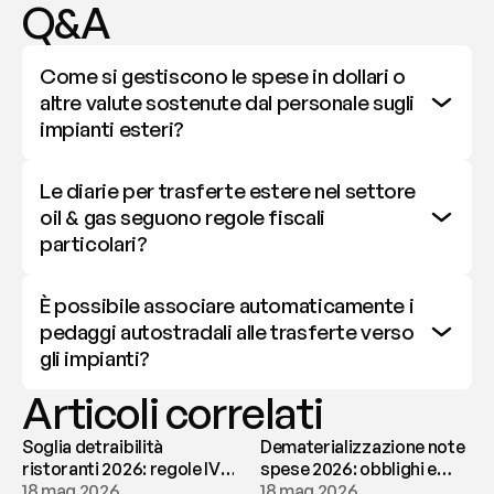
Q&A
Come si gestiscono le spese in dollari o 
altre valute sostenute dal personale sugli 
impianti esteri?
Le diarie per trasferte estere nel settore 
oil & gas seguono regole fiscali 
particolari?
È possibile associare automaticamente i 
pedaggi autostradali alle trasferte verso 
gli impianti?
Articoli correlati
Soglia detraibilità
Dematerializzazione note
ristoranti 2026: regole IVA
spese 2026: obblighi e
e deducibilità | fees
18 mag 2026
conservazione | fees
18 mag 2026