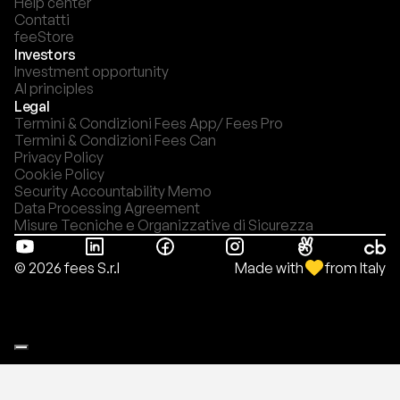
Help center
Contatti
feeStore
Investors
Investment opportunity
AI principles
Legal
Termini & Condizioni Fees App/ Fees Pro
Termini & Condizioni Fees Can
Privacy Policy
Cookie Policy
Security Accountability Memo
Data Processing Agreement
Misure Tecniche e Organizzative di Sicurezza
Made with
from Italy
© 2026 fees S.r.l
Le tue preferenze relative alla privacy