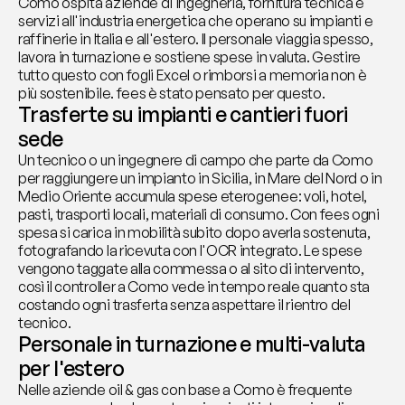
Como ospita aziende di ingegneria, fornitura tecnica e 
servizi all'industria energetica che operano su impianti e 
raffinerie in Italia e all'estero. Il personale viaggia spesso, 
lavora in turnazione e sostiene spese in valuta. Gestire 
tutto questo con fogli Excel o rimborsi a memoria non è 
più sostenibile. fees è stato pensato per questo.
Trasferte su impianti e cantieri fuori 
sede
Un tecnico o un ingegnere di campo che parte da Como 
per raggiungere un impianto in Sicilia, in Mare del Nord o in 
Medio Oriente accumula spese eterogenee: voli, hotel, 
pasti, trasporti locali, materiali di consumo. Con fees ogni 
spesa si carica in mobilità subito dopo averla sostenuta, 
fotografando la ricevuta con l'OCR integrato. Le spese 
vengono taggate alla commessa o al sito di intervento, 
così il controller a Como vede in tempo reale quanto sta 
costando ogni trasferta senza aspettare il rientro del 
tecnico.
Personale in turnazione e multi-valuta 
per l'estero
Nelle aziende oil & gas con base a Como è frequente 