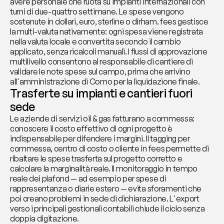
avere personale che ruota su impianti internazionali con 
turni di due-quattro settimane. Le spese vengono 
sostenute in dollari, euro, sterline o dirham. fees gestisce 
la multi-valuta nativamente: ogni spesa viene registrata 
nella valuta locale e convertita secondo il cambio 
applicato, senza ricalcoli manuali. I flussi di approvazione 
multilivello consentono al responsabile di cantiere di 
validare le note spese sul campo, prima che arrivino 
all'amministrazione di Como per la liquidazione finale.
Trasferte su impianti e cantieri fuori 
sede
Le aziende di servizi oil & gas fatturano a commessa: 
conoscere il costo effettivo di ogni progetto è 
indispensabile per difendere i margini. Il tagging per 
commessa, centro di costo o cliente in fees permette di 
ribaltare le spese trasferta sul progetto corretto e 
calcolare la marginalità reale. Il monitoraggio in tempo 
reale dei plafond — ad esempio per spese di 
rappresentanza o diarie estero — evita sforamenti che 
poi creano problemi in sede di dichiarazione. L'export 
verso i principali gestionali contabili chiude il ciclo senza 
doppia digitazione.