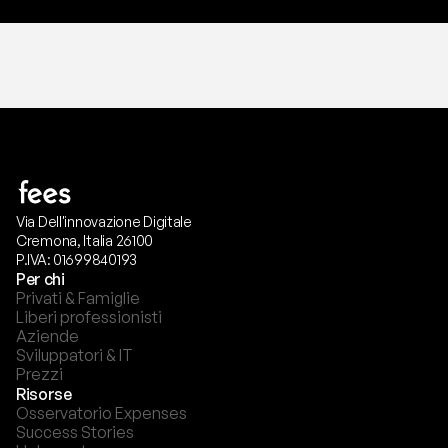
Via Dell'innovazione Digitale
Cremona, Italia 26100
P.IVA: 01699840193
Per chi
Privati & Famiglie
Liberi professionisti
Aziende
Sviluppatori & IT
Prezzi
Risorse
Osservatorio Expenses
Success Stories