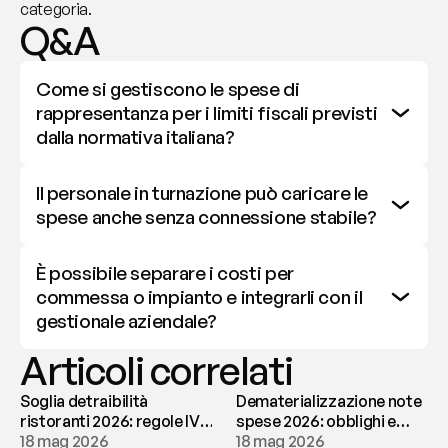
categoria.
Q&A
Come si gestiscono le spese di 
rappresentanza per i limiti fiscali previsti 
dalla normativa italiana?
Il personale in turnazione può caricare le 
spese anche senza connessione stabile?
È possibile separare i costi per 
commessa o impianto e integrarli con il 
gestionale aziendale?
Articoli correlati
Soglia detraibilità
Dematerializzazione note
ristoranti 2026: regole IVA
spese 2026: obblighi e
e deducibilità | fees
18 mag 2026
conservazione | fees
18 mag 2026