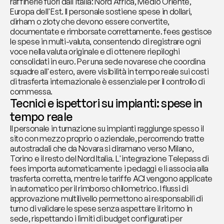
raffinerie fuori dall'Italia: Nord Africa, Medio Oriente, 
Europa dell'Est. Il personale sostiene spese in dollari, 
dirham o zloty che devono essere convertite, 
documentate e rimborsate correttamente. fees gestisce 
le spese in multi-valuta, consentendo di registrare ogni 
voce nella valuta originale e di ottenere riepiloghi 
consolidati in euro. Per una sede novarese che coordina 
squadre all'estero, avere visibilità in tempo reale sui costi 
di trasferta internazionale è essenziale per il controllo di 
commessa.
Tecnici e ispettori su impianti: spese in 
tempo reale
Il personale in turnazione su impianti raggiunge spesso il 
sito con mezzo proprio o aziendale, percorrendo tratte 
autostradali che da Novara si diramano verso Milano, 
Torino e il resto del Nord Italia. L'integrazione Telepass di 
fees importa automaticamente i pedaggi e li associa alla 
trasferta corretta, mentre le tariffe ACI vengono applicate 
in automatico per il rimborso chilometrico. I flussi di 
approvazione multilivello permettono ai responsabili di 
turno di validare le spese senza aspettare il ritorno in 
sede, rispettando i limiti di budget configurati per 