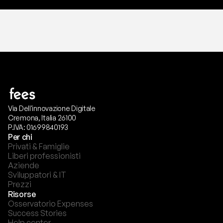
Via Dell'innovazione Digitale
Cremona, Italia 26100
P.IVA: 01699840193
Per chi
Privati & Famiglie
Liberi professionisti
Aziende
Sviluppatori & IT
Prezzi
Risorse
Osservatorio Expenses
Success Stories
Help center