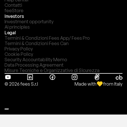
Contatti
feeStore
Investors
Investment opportunity
AI principles
Legal
Termini & Condizioni Fees App/ Fees Pro
Termini & Condizioni Fees Can
Privacy Policy
Cookie Policy
Security Accountability Memo
Data Processing Agreement
Misure Tecniche e Organizzative di Sicurezza
Made with
from Italy
© 2026 fees S.r.l
Le tue preferenze relative alla privacy