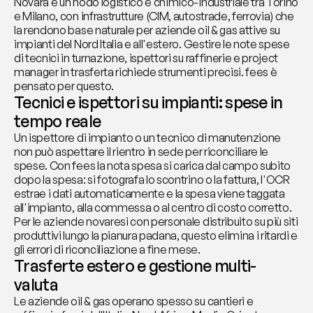
Novara è un nodo logistico e chimico-industriale tra Torino 
e Milano, con infrastrutture (CIM, autostrade, ferrovia) che 
la rendono base naturale per aziende oil & gas attive su 
impianti del Nord Italia e all'estero. Gestire le note spese 
di tecnici in turnazione, ispettori su raffinerie e project 
manager in trasferta richiede strumenti precisi. fees è 
pensato per questo.
Tecnici e ispettori su impianti: spese in 
tempo reale
Un ispettore di impianto o un tecnico di manutenzione 
non può aspettare il rientro in sede per riconciliare le 
spese. Con fees la nota spesa si carica dal campo subito 
dopo la spesa: si fotografa lo scontrino o la fattura, l'OCR 
estrae i dati automaticamente e la spesa viene taggata 
all'impianto, alla commessa o al centro di costo corretto. 
Per le aziende novaresi con personale distribuito su più siti 
produttivi lungo la pianura padana, questo elimina i ritardi e 
gli errori di riconciliazione a fine mese.
Trasferte estero e gestione multi-
valuta
Le aziende oil & gas operano spesso su cantieri e 