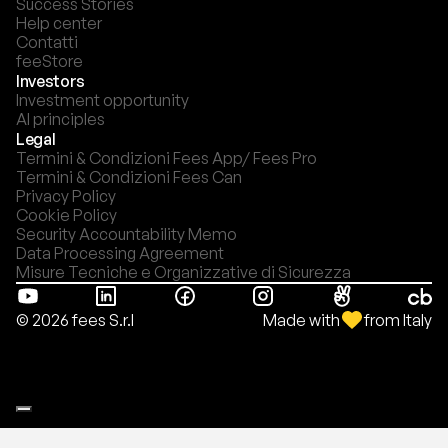
Success Stories
Help center
Contatti
feeStore
Investors
Investment opportunity
AI principles
Legal
Termini & Condizioni Fees App/ Fees Pro
Termini & Condizioni Fees Can
Privacy Policy
Cookie Policy
Security Accountability Memo
Data Processing Agreement
Misure Tecniche e Organizzative di Sicurezza
Made with
from Italy
© 2026 fees S.r.l