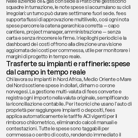
Nelle aziende oil & gas con sede a Prato che gestiscono 
squadre in turnazione, le note spese si accumulano su cicli 
irregolari: un turno può durare settimane fuori sede. fees 
supporta flussi di approvazione multilivello, così ogni nota 
spese percorre la catena gerarchica corretta — capo 
cantiere, project manager, amministrazione — senza 
carta e senza rincorrere le firme. I riepiloghi periodici e la 
dashboard dei costi offrono alla direzione una visione 
aggiornata dei costi per commessa, utile per monitorare i 
margini di progetto in tempo reale.
Trasferte su impianti e raffinerie: spese 
dal campo in tempo reale
Chi lavora su impianti in Nord Africa, Medio Oriente o Mare 
del Nord sostiene spese in dollari, dirham o corone 
norvegesi. La gestione multi-valuta di fees converte e 
registra ogni importo nella valuta originale, semplificando 
la riconciliazione contabile. Per i tecnici che usano l'auto di 
proprietà per raggiungere impianti o depositi, fees 
applica automaticamente le tariffe ACI vigenti per il 
rimborso chilometrico, eliminando calcoli manuali e 
contestazioni. Tutte le spese sono taggabili per 
commessa o centro di costo, rendendo immediato il 