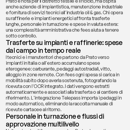
Prato è nota per il distretto tessile e il riciclo, ma ospita 
anche aziende di impiantistica, manutenzione industriale 
e fornitura di servizi tecnici all'industria oil & gas. Chi opera 
su raffinerie e impianti energetici affronta trasferte 
lunghe, personale in turnazione e spese in valuta estera: 
una complessità amministrativa che fees aiuta a tenere 
sotto controllo.
Trasferte su impianti e raffinerie: spese 
dal campo in tempo reale
I tecnici e i manutentori che partono da Prato verso 
impianti in Italia o all'estero accumulano spese 
eterogenee: carburante, pedaggi autostradali, vitto, 
alloggio in zone remote. Con fees ogni spesa si carica in 
mobilità subito dopo averla sostenuta, fotografando la 
ricevuta con l'OCR integrato. I dati vengono estratti 
automaticamente e associati alla trasferta o al cantiere di 
riferimento. L'integrazione Telepass importa i pedaggi in 
modo automatico, eliminando la raccolta manuale di 
ricevute cartacee al ritorno.
Personale in turnazione e flussi di 
approvazione multilivello