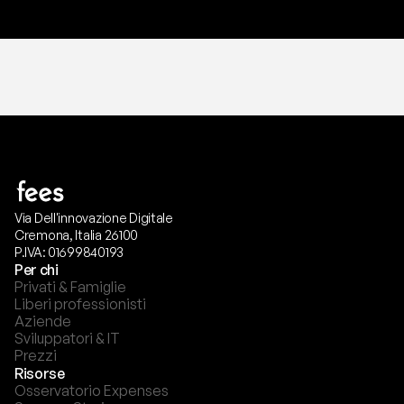
Via Dell'innovazione Digitale
Cremona, Italia 26100
P.IVA: 01699840193
Per chi
Privati & Famiglie
Liberi professionisti
Aziende
Sviluppatori & IT
Prezzi
Risorse
Osservatorio Expenses