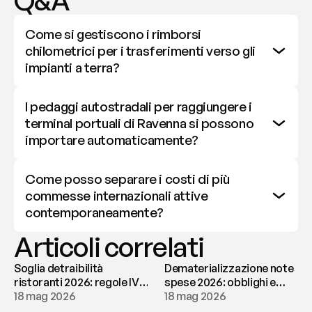
Q&A
Come si gestiscono i rimborsi 
chilometrici per i trasferimenti verso gli 
impianti a terra?
I pedaggi autostradali per raggiungere i 
terminal portuali di Ravenna si possono 
importare automaticamente?
Come posso separare i costi di più 
commesse internazionali attive 
contemporaneamente?
Articoli correlati
Soglia detraibilità
Dematerializzazione note
ristoranti 2026: regole IVA
spese 2026: obblighi e
e deducibilità | fees
18 mag 2026
conservazione | fees
18 mag 2026