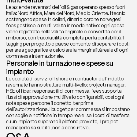
Le aziende ravennati dell'oil & gas operano spesso fuori 
Italia: Nord Africa, Mare del Nord, Medio Oriente. I tecnici 
sostengono spese in dollari, dinari o corone norvegesi. 
fees gestisce la multi-valuta in modo nativo: ogni spesa 
viene registrata nella valuta originale e convertita per il 
rimborso, con tracciabilità completa per la contabilità. Il 
tagging per progetto o paese consente di separare i costi 
per area geografica e calcolare la marginalità reale di ogni 
commessa internazionale.
Personale in turnazione e spese su 
impianto
Le società di servizi offshore e i contractor dell'indotto 
ravennate hanno strutture multi-livello: project manager, 
HSE officer, responsabili di commessa. fees supporta 
flussi di approvazione multilivello configurabili, così ogni 
nota spese percorre il corretto iter prima 
dell'autorizzazione. I budget per commessa si impostano 
con soglie e notifiche in tempo reale: se i costi di trasferta 
su un impianto superano il plafond previsto, il project 
manager lo sa subito, non a consuntivo.