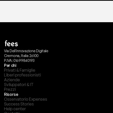
Via Dell'innovazione Digitale
Cremona, Italia 26100
P.IVA: 01699840193
Per chi
Privati & Famiglie
Liberi professionisti
Aziende
Sviluppatori & IT
Prezzi
Risorse
Osservatorio Expenses
Success Stories
Help center