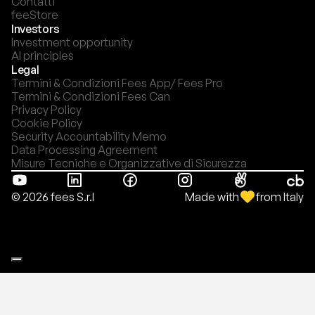
Contatti
feeStore
Investors
Investment opportunity
AI principles
Legal
Termini & Condizioni Fees App/ Fees Pro
Termini & Condizioni Fees Can
Privacy Policy
Cookie Policy
Security Accountability Memo
Data Processing Agreement
Misure Tecniche e Organizzative di Sicurezza
Made with
from Italy
© 2026 fees S.r.l
Le tue preferenze relative alla privacy