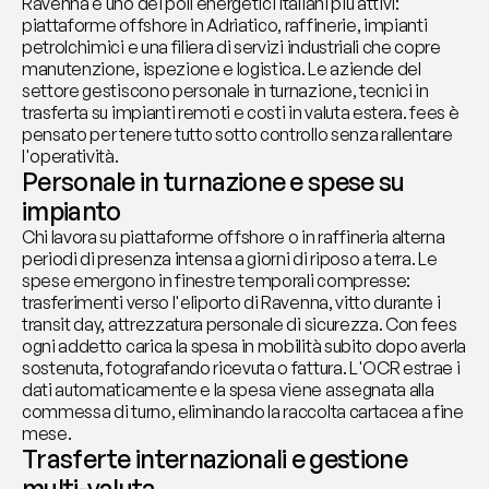
Ravenna è uno dei poli energetici italiani più attivi: 
piattaforme offshore in Adriatico, raffinerie, impianti 
petrolchimici e una filiera di servizi industriali che copre 
manutenzione, ispezione e logistica. Le aziende del 
settore gestiscono personale in turnazione, tecnici in 
trasferta su impianti remoti e costi in valuta estera. fees è 
pensato per tenere tutto sotto controllo senza rallentare 
l'operatività.
Personale in turnazione e spese su 
impianto
Chi lavora su piattaforme offshore o in raffineria alterna 
periodi di presenza intensa a giorni di riposo a terra. Le 
spese emergono in finestre temporali compresse: 
trasferimenti verso l'eliporto di Ravenna, vitto durante i 
transit day, attrezzatura personale di sicurezza. Con fees 
ogni addetto carica la spesa in mobilità subito dopo averla 
sostenuta, fotografando ricevuta o fattura. L'OCR estrae i 
dati automaticamente e la spesa viene assegnata alla 
commessa di turno, eliminando la raccolta cartacea a fine 
mese.
Trasferte internazionali e gestione 
multi-valuta