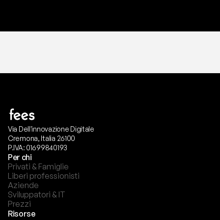
T
r
i
a
l
g
r
a
t
i
s
,
n
e
s
s
u
n
a
c
a
r
t
a
r
i
c
h
i
e
s
t
a
.
Via Dell'innovazione Digitale
Cremona, Italia 26100
P.IVA: 01699840193
Per chi
Privati & Famiglie
Liberi professionisti
Aziende
Sviluppatori & IT
Prezzi
Risorse