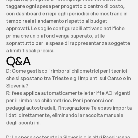
taggare ogni spesa per progetto o centro di costo, 
con dashboard e riepiloghi periodici che mostrano in 
tempo reale l'andamento rispetto ai budget 
approvati. Le soglie configurabili attivano notifiche 
prima che un plafond venga superato, utile 
soprattutto per le spese di rappresentanza soggette 
a limiti fiscali precisi.
Q&A
D: Come gestisco i rimborsi chilometrici per i tecnici 
che si spostano tra Trieste e gli impianti sul Carso o in 
Slovenia?
R: fees applica automaticamente le tariffe ACI vigenti 
per il rimborso chilometrico. Per i percorsi con 
pedaggi autostradali, l'integrazione Telepass importa 
i dati direttamente, eliminando la raccolta manuale 
degli scontrini.
D: Le spese sostenute in Slovenia o in altri Paesi vanno 