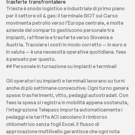
trasferte transfrontaliere
Trieste è snodo logistico e industriale di primo piano 
per il settore oil & gas: il terminale SIOT sul Carso 
movimenta petrolio verso l'Europa centrale, e molte 
aziende del comparto gestiscono personale tra 
impianti, raffinerie e trasferte verso Slovenia e 
Austria. Tracciare i costi in modo corretto — in euro e 
in valuta — è una necessità operativa quotidiana. fees 
è pensato per questo.
## Personale in turnazione su impianti e terminali
Gli operatori su impianti e terminali lavorano su turni 
anche di più settimane consecutive. Ogni turno genera 
spese: trasferimenti, vitto, pedaggi autostradali. Con 
fees la spesa si registra in mobilità appena sostenuta, 
l'integrazione Telepass importa automaticamente i 
pedaggi e le tariffe ACI calcolano il rimborso 
chilometrico senza fogli Excel. Il flusso di 
approvazione multilivello garantisce che ogni nota 