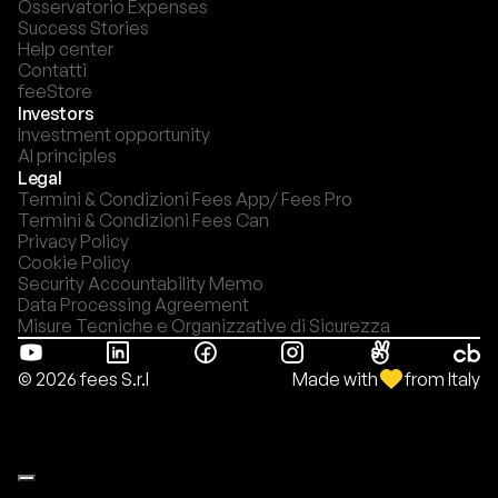
Osservatorio Expenses
Success Stories
Help center
Contatti
feeStore
Investors
Investment opportunity
AI principles
Legal
Termini & Condizioni Fees App/ Fees Pro
Termini & Condizioni Fees Can
Privacy Policy
Cookie Policy
Security Accountability Memo
Data Processing Agreement
Misure Tecniche e Organizzative di Sicurezza
Made with
from Italy
© 2026 fees S.r.l