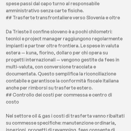
spese passi dal capo turno al responsabile 
amministrativo senza carte fisiche.
## Trasferte transfrontaliere verso Slovenia e oltre
Da Trieste il confine sloveno è a pochi chilometri: 
tecnici e project manager raggiungono regolarmente 
impianti e partner oltre frontiera. Le spese in valuta 
estera — kuna, fiorino, dollaro per chi opera su 
progetti internazionali — vengono gestite da fees in 
multi-valuta, con conversione tracciata e 
documentata. Questo semplifica la riconciliazione 
contabile e garantisce la conformità fiscale italiana 
anche per rimborsi su trasferte estero.
## Controllo dei costi per commessa e centro di 
costo
Nel settore oil & gas i costi di trasferta vanno ribaltati 
su commesse specifiche: manutenzione ordinaria, 
ispezioni, progetti di revamping. fees consente di 