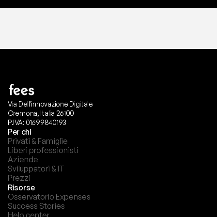
Via Dell'innovazione Digitale
Cremona, Italia 26100
P.IVA: 01699840193
Per chi
Privati & Famiglie
Liberi professionisti
Aziende
Sviluppatori & IT
Prezzi
Risorse
Osservatorio Expenses
Success Stories
Help center