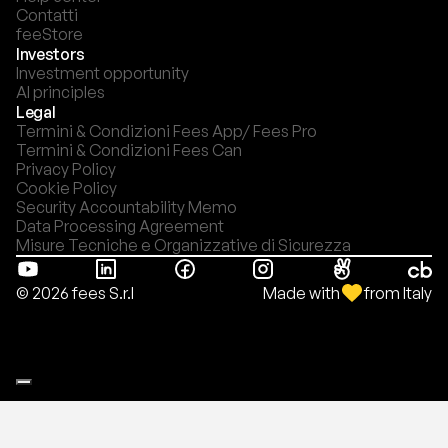
Contatti
feeStore
Investors
Investment opportunity
AI principles
Legal
Termini & Condizioni Fees App/ Fees Pro
Termini & Condizioni Fees Can
Privacy Policy
Cookie Policy
Security Accountability Memo
Data Processing Agreement
Misure Tecniche e Organizzative di Sicurezza
Made with
from Italy
© 2026 fees S.r.l
Le tue preferenze relative alla privacy