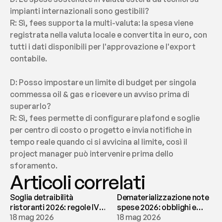
impianti internazionali sono gestibili?
R: Sì, fees supporta la multi-valuta: la spesa viene 
registrata nella valuta locale e convertita in euro, con 
tutti i dati disponibili per l'approvazione e l'export 
contabile.
D: Posso impostare un limite di budget per singola 
commessa oil & gas e ricevere un avviso prima di 
superarlo?
R: Sì, fees permette di configurare plafond e soglie 
per centro di costo o progetto e invia notifiche in 
tempo reale quando ci si avvicina al limite, così il 
project manager può intervenire prima dello 
sforamento.
Articoli correlati
Soglia detraibilità
Dematerializzazione note
ristoranti 2026: regole IVA
spese 2026: obblighi e
e deducibilità | fees
18 mag 2026
conservazione | fees
18 mag 2026