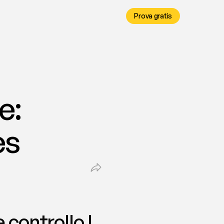
Prova gratis
: 
es
controllo | 