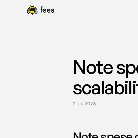
Note spe
scalabili
2 giu 2026
Note spese gr