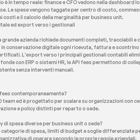
o è in tempo reale: finance e CFO vedono nella dashboard lo 
ese. Le spese vengono taggate per centro di costo, commes
 costi e il calcolo della marginalità per business unit.
tale ed export verso i gestionali
a grande azienda richiede documenti completi, tracciabili e 
ia in conservazione digitale ogni ricevuta, fattura e scontrino
tificati. L'export verso i principali gestionali contabili elim
rofonde con ERP o sistemi HR, le API fees permettono di colleg
stente senza interventi manuali.
re fees contemporaneamente?
0 team ed è progettato per scalare su organizzazioni con cent
zione e policy distinti per reparto o sede.
cy di spesa diverse per business unit o sede?
e categorie di spesa, limiti di budget e soglie differenziate p
anizzativa di operare secondo le proprie regole aziendali.