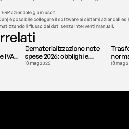
l'ERP aziendale già in uso?
Can) è possibile collegare il software ai sistemi aziendali esis
matizzando il flusso dei dati senza interventi manuali.
rrelati
Dematerializzazione note
Trasf
le IVA
spese 2026: obblighi e
normat
conservazione | fees
tassaz
18 mag 2026
18 mag 