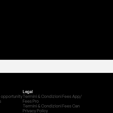
a
t
e
s
t
a
?
l
c
a
n
a
l
e
c
h
e
p
r
e
f
e
r
i
s
c
i
.
Legal
 opportunity
Termini & Condizioni Fees App/ 
s
Fees Pro
Termini & Condizioni Fees Can
Privacy Policy