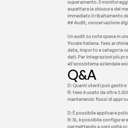
superamento. Il monitoraggi
aspettare la chiusura del m
immediato il ribaltamento dei
## Audit, conservazione digi
Un audit su note spese in un
fiscale italiana. fees archiv
data, importo e categoria cer
dati. Per integrazioni più p
all'ecosistema aziendale esi
Q&A
D: Quanti utenti può gesti
R: fees è usato da oltre 2.50
mantenendo flussi di approva
D: È possibile applicare poli
R: Sì, è possibile configurar
permettendo a ogni unità org