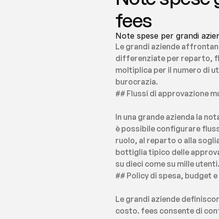
fees
Note spese per grandi azien
Le grandi aziende affrontano 
differenziate per reparto, flu
moltiplica per il numero di 
burocrazia.
## Flussi di approvazione mult
In una grande azienda la not
è possibile configurare fluss
ruolo, al reparto o alla sogli
bottiglia tipico delle approv
su dieci come su mille utenti
## Policy di spesa, budget 
Le grandi aziende definiscon
costo. fees consente di confi