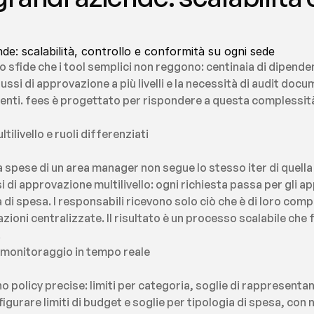
de: scalabilità, controllo e conformità su ogni sede
sfide che i tool semplici non reggono: centinaia di dipendenti
ssi di approvazione a più livelli e la necessità di audit docum
utenti. fees è progettato per rispondere a questa complessit
ilivello e ruoli differenziati
a spese di un area manager non segue lo stesso iter di quella
i di approvazione multilivello: ogni richiesta passa per gli app
a di spesa. I responsabili ricevono solo ciò che è di loro comp
azioni centralizzate. Il risultato è un processo scalabile che
.
e monitoraggio in tempo reale
o policy precise: limiti per categoria, soglie di rappresentan
gurare limiti di budget e soglie per tipologia di spesa, con 