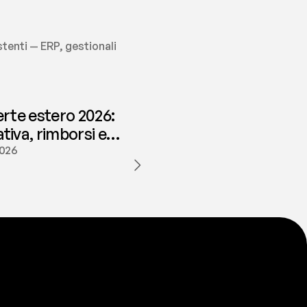
tenti — ERP, gestionali 
erte estero 2026:
iva, rimborsi e
ione | fees
2026