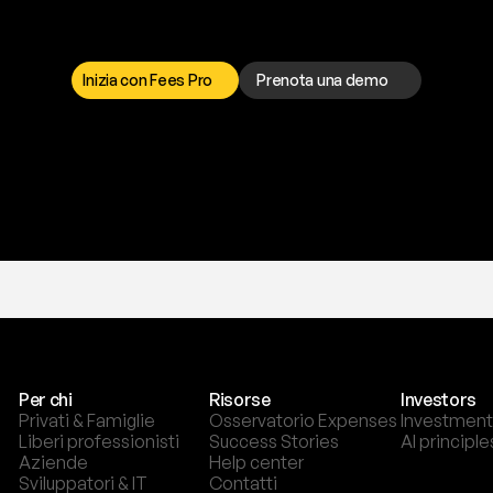
a
t
o
g
l
i
e
r
t
i
q
u
e
s
t
o
p
r
o
b
l
e
m
a
d
a
l
l
o
r
t
o
è
a
t
u
a
d
i
s
p
o
s
i
z
i
o
n
e
p
e
r
r
i
s
o
l
v
e
r
e
q
u
a
l
s
i
a
s
i
p
r
o
b
l
e
m
a
.
S
c
e
g
l
i
i
Inizia con Fees Pro
Prenota una demo
T
r
i
a
l
g
r
a
t
i
s
,
n
e
s
s
u
n
a
c
a
r
t
a
r
i
c
h
i
e
s
t
a
.
Per chi
Risorse
Investors
Privati & Famiglie
Osservatorio Expenses
Investment
Liberi professionisti
Success Stories
AI principle
Aziende
Help center
Sviluppatori & IT
Contatti