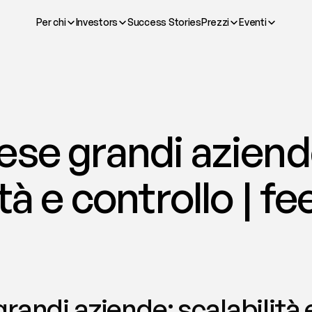
Per chi
Investors
Success Stories
Prezzi
Eventi
se grandi aziende
tà e controllo | fe
andi aziende: scalabilità e 