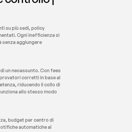
 su più sedi, policy 
entati. Ogni inefficienza si 
à senza aggiungere 
 di un neoassunto. Con fees 
rovatori corretti in base al 
etenza, riducendo il collo di 
 funziona allo stesso modo 
za, budget per centro di 
notifiche automatiche al 