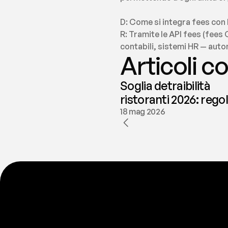
D: Come si integra fees con 
R: Tramite le API fees (fees 
contabili, sistemi HR — auto
Articoli co
Soglia detraibilità
ristoranti 2026: rego
e deducibilità | fees
18 mag 2026