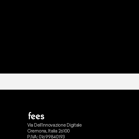
P
r
o
n
t
o
I
l
n
o
s
t
r
o
t
e
a
m
d
i
s
u
p
p
Via Dell'innovazione Digitale
Cremona, Italia 26100
P.IVA: 01699840193