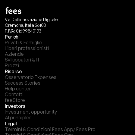
Via Dell'innovazione Digitale
Cremona, Italia 26100
P.IVA: 01699840193
Per chi
Privati & Famiglie
Liberi professionisti
Aziende
Sviluppatori & IT
Prezzi
Risorse
Osservatorio Expenses
Success Stories
Help center
Contatti
feeStore
Investors
Investment opportunity
AI principles
Legal
Termini & Condizioni Fees App/ Fees Pro