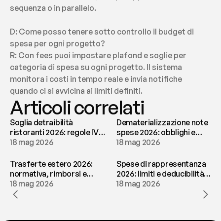
sequenza o in parallelo.
D: Come posso tenere sotto controllo il budget di 
spesa per ogni progetto?
R: Con fees puoi impostare plafond e soglie per 
categoria di spesa su ogni progetto. Il sistema 
monitora i costi in tempo reale e invia notifiche 
quando ci si avvicina ai limiti definiti.
Articoli correlati
Soglia detraibilità
Dematerializzazione note
ristoranti 2026: regole IVA
spese 2026: obblighi e
e deducibilità | fees
18 mag 2026
conservazione | fees
18 mag 2026
Trasferte estero 2026:
Spese di rappresentanza
normativa, rimborsi e
2026: limiti e deducibilità |
tassazione | fees
18 mag 2026
fees
18 mag 2026