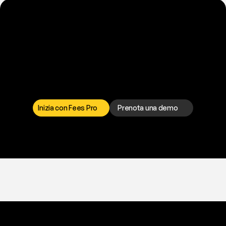
P
r
o
n
t
o
a
t
o
g
l
i
e
r
t
i
q
u
e
s
t
o
p
r
o
b
l
e
m
a
d
a
l
l
a
t
e
s
t
a
?
I
l
n
o
s
t
r
o
t
e
a
m
d
i
s
u
p
p
o
r
t
o
è
a
t
u
a
d
i
s
p
o
s
i
z
i
o
n
e
p
e
r
r
i
s
o
l
v
e
r
e
q
u
a
l
s
i
a
s
i
p
r
o
b
l
e
m
a
.
S
c
e
g
l
i
i
l
c
a
n
a
l
e
c
h
e
p
r
e
f
e
r
i
s
c
i
.
Inizia con Fees Pro
Prenota una demo
T
r
i
a
l
g
r
a
t
i
s
,
n
e
s
s
u
n
a
c
a
r
t
a
r
i
c
h
i
e
s
t
a
.