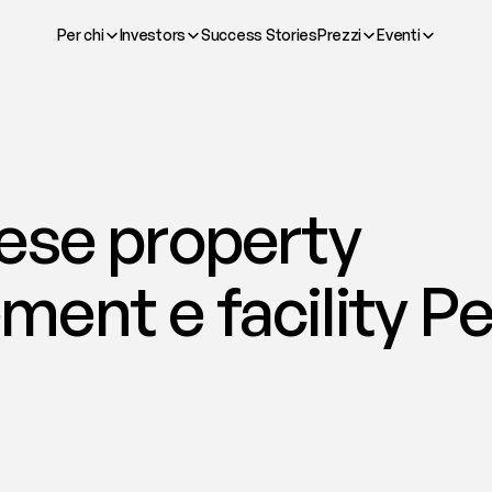
Per chi
Investors
Success Stories
Prezzi
Eventi
ese property 
nt e facility Pes