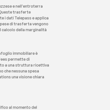
zzese e nell'entroterra 
 Queste trasferte 
i dati Telepass e applica 
 spese di trasferta vengono 
calcolo della marginalità 
foglio immobiliare è 
ees permette di 
 a una struttura ricettiva 
ono che nessuna spesa 
tions una visione chiara 
ifico al momento del 