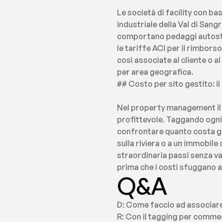
Le società di facility con b
industriale della Val di San
comportano pedaggi autostra
le tariffe ACI per il rimbors
così associate al cliente o 
per area geografica.
## Costo per sito gestito: il
Nel property management il c
profittevole. Taggando ogni
confrontare quanto costa ges
sulla riviera o a un immobil
straordinaria passi senza val
prima che i costi sfuggano a
Q&A
D: Come faccio ad associare
R: Con il tagging per commes