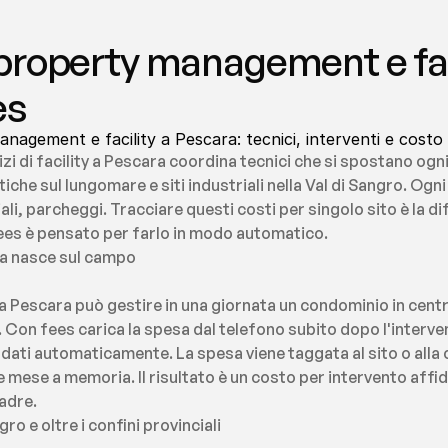
roperty management e faci
es
agement e facility a Pescara: tecnici, interventi e costo 
zi di facility a Pescara coordina tecnici che si spostano ogni
iche sul lungomare e siti industriali nella Val di Sangro. Ogn
i, parcheggi. Tracciare questi costi per singolo sito è la di
 fees è pensato per farlo in modo automatico.
esa nasce sul campo
 Pescara può gestire in una giornata un condominio in centro
 Con fees carica la spesa dal telefono subito dopo l'interve
 i dati automaticamente. La spesa viene taggata al sito o al
e mese a memoria. Il risultato è un costo per intervento affid
uadre.
ro e oltre i confini provinciali