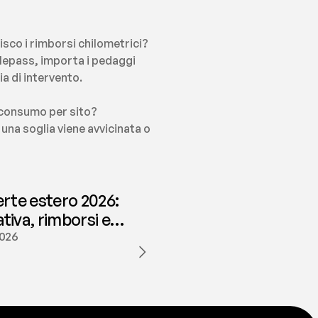
tisco i rimborsi chilometrici?
elepass, importa i pedaggi 
a di intervento.
 consumo per sito?
una soglia viene avvicinata o 
erte estero 2026:
iva, rimborsi e
ione | fees
2026