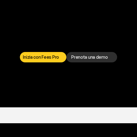
a
t
o
g
l
i
e
r
t
i
q
u
e
s
t
o
p
r
o
b
l
e
m
a
d
a
l
l
o
r
t
o
è
a
t
u
a
d
i
s
p
o
s
i
z
i
o
n
e
p
e
r
r
i
s
o
l
v
e
r
e
q
u
a
l
s
i
a
s
i
p
r
o
b
l
e
m
a
.
S
c
e
g
l
i
i
Inizia con Fees Pro
Prenota una demo
T
r
i
a
l
g
r
a
t
i
s
,
n
e
s
s
u
n
a
c
a
r
t
a
r
i
c
h
i
e
s
t
a
.