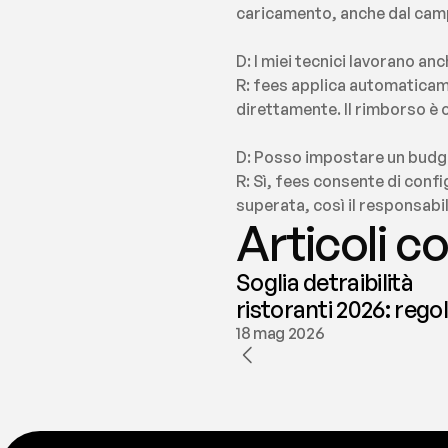
caricamento, anche dal camp
D: I miei tecnici lavorano an
R: fees applica automaticame
direttamente. Il rimborso è 
D: Posso impostare un budge
R: Sì, fees consente di confi
superata, così il responsabil
Articoli co
Soglia detraibilità
ristoranti 2026: rego
e deducibilità | fees
18 mag 2026