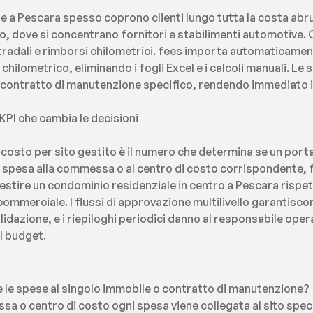
ase a Pescara spesso coprono clienti lungo tutta la costa abru
gro, dove si concentrano fornitori e stabilimenti automotive.
dali e rimborsi chilometrici. fees importa automaticamente 
o chilometrico, eliminando i fogli Excel e i calcoli manuali. Le
al contratto di manutenzione specifico, rendendo immediato il 
 KPI che cambia le decisioni
osto per sito gestito è il numero che determina se un porta
 spesa alla commessa o al centro di costo corrispondente, f
tire un condominio residenziale in centro a Pescara rispetto
e commerciale. I flussi di approvazione multilivello garantisc
idazione, e i riepiloghi periodici danno al responsabile opera
l budget.
 le spese al singolo immobile o contratto di manutenzione?
sa o centro di costo ogni spesa viene collegata al sito spec