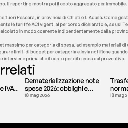
o. Il reporting mostra poi il costo aggregato per immobile.
che fuori Pescara, in provincia di Chieti o L'Aquila. Come ges
nte le tariffe ACI vigenti al percorso dichiarato e, se usi T
calcolato in modo coerente indipendentemente dalla provinci
t massimo per categoria di spesa, ad esempio materiali di
gurare limiti di budget per categoria e invia notifiche quando 
e interviene prima che il costo per sito esca dal preventivo.
rrelati
Dematerializzazione note
Trasf
le IVA
spese 2026: obblighi e
normat
conservazione | fees
tassaz
18 mag 2026
18 mag 