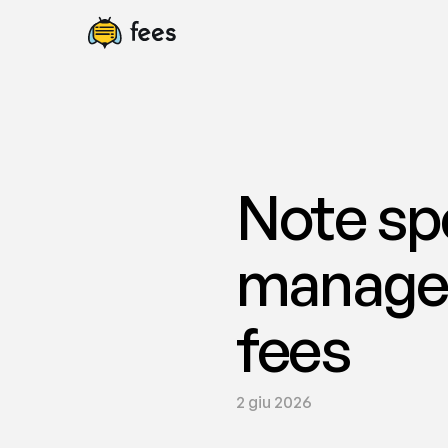
Note sp
manageme
fees
2 giu 2026