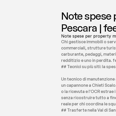
Note spese p
Pescara | fe
Note spese per property man
Chi gestisce immobili o servi
commerciali, strutture turist
carburante, pedaggi, material
redditizio e uno in perdita.
## Tecnici su più siti: la sp
Un tecnico di manutenzione a
un capannone a Chieti Scalo.
o la ricevuta e l'OCR estrae
senza ricostruire tutto a fin
reale per chi coordina le sq
## Trasferte nella Val di Sang