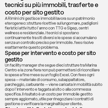
tecnici su più immobili, trasferte e 
costo per sito gestito
A Rimini chi gestisce immobili lavora su un patrimonio 
eterogeneo: strutture ricettive sul lungomare, padiglioni 
fieristici attivi tutto l'anno con TTG e Sigep, centri 
wellness e residenziale. I tecnici si spostano 
continuamente tra siti diversi e le spese si accumulano 
senza un controllo preciso per immobile. fees risolve 
esattamente questo problema.
Spese per intervento e costo per sito 
gestito
Un facility manager che segue dieci strutture tra Marina 
Centro e la zona fiera non può permettersi di riconciliare 
le spese a fine mese su un foglio Excel. Con fees ogni 
spesa — materiale di consumo, subappaltatore, 
parcheggio, carburante — viene caricata in mobilità subito 
dopo l'intervento e taggata al sito o alla commessa 
specifica. Il risultato è un costo per immobile gestito 
sempre aggiornato, utile per rinegoziare i contratti di 
gestione o verificare la marginalità per cliente.