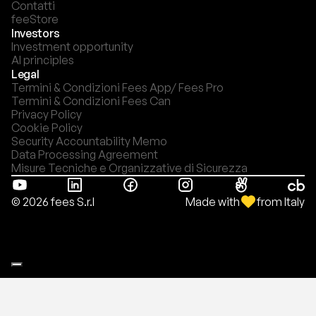
Contatti
feeStore
Investors
Investment opportunity
AI principles
Legal
Termini & Condizioni Fees App/ Fees Pro
Termini & Condizioni Fees Can
Privacy Policy
Cookie Policy
Security Accountability Memo
Data Processing Agreement
Misure Tecniche e Organizzative di Sicurezza
Made with
from Italy
© 2026 fees S.r.l
Le tue preferenze relative alla privacy