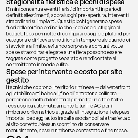
Stagionalità fieristica e picchi di spesa
Rimini concentra eventi fieristici importanti in periodi 
definiti: allestimenti, sopralluoghi pre-apertura, interventi 
straordinari su impianti. Questi picchi generano spese 
fuori dalla routine ordinaria che rischiano di sfuggire al 
budget. fees permette di configurare soglie e plafond per 
categoria e di ricevere notifiche in tempo reale quando ci 
si avvicina al limite, evitando sorprese a consuntivo. Le 
spese straordinarie legate a una fiera possono essere 
taggate come progetto separato e rendicontate al 
committente in modo pulito.
Spese per intervento e costo per sito 
gestito
I tecnici che coprono il territorio riminese — dal waterfront 
agli stabilimenti balneari, fino all'entroterra collinare — 
percorrono molti chilometri al giorno tra un sito e l'altro. 
fees applica automaticamente le tariffe ACI per il 
rimborso chilometrico e, grazie all'integrazione Telepass, 
importa i pedaggi autostradali associandoli alla trasferta o 
al sito corretto. Nessun scontrino da conservare 
manualmente, nessun rimborso contestato a fine mese.