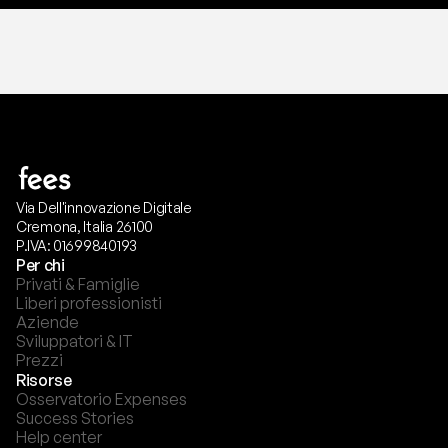
Via Dell'innovazione Digitale
Cremona, Italia 26100
P.IVA: 01699840193
Per chi
Privati & Famiglie
Liberi professionisti
Aziende
Sviluppatori & IT
Prezzi
Risorse
Osservatorio Expenses
Success Stories
Help center