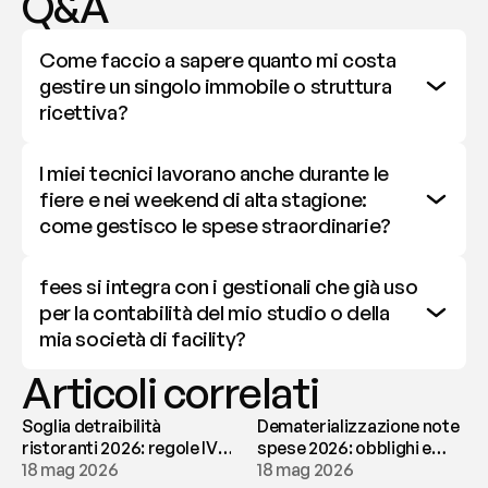
Q&A
Come faccio a sapere quanto mi costa 
gestire un singolo immobile o struttura 
ricettiva?
I miei tecnici lavorano anche durante le 
fiere e nei weekend di alta stagione: 
come gestisco le spese straordinarie?
fees si integra con i gestionali che già uso 
per la contabilità del mio studio o della 
mia società di facility?
Articoli correlati
Soglia detraibilità
Dematerializzazione note
ristoranti 2026: regole IVA
spese 2026: obblighi e
e deducibilità | fees
18 mag 2026
conservazione | fees
18 mag 2026