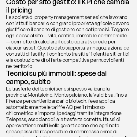
Costo per sito gestito: il KPI che cambia 
il pricing
Le società di property management senesi che lavorano 
con istituti bancari o con grandi proprietà agricole devono 
giustificare il canone di gestione con dati precisi. Taggare 
ogni spesa al sito — villa, cantina, immobile commerciale 
— permette di calcolare il costo operativo reale per 
ciascun asset. Questo dato supporta la rinegoziazione dei 
contratti di facility, il confronto tra siti efficienti e siti critici 
e la costruzione di offerte competitive per nuovi clienti 
nel territorio.
Tecnici su più immobili: spese dal 
campo, subito
Le trasferte dei tecnici senesi spesso valicano la 
provincia: Montalcino, Montepulciano, la Val d'Elsa, fino a 
Firenze per cantieri bancari o biotech. fees applica 
automaticamente le tariffe ACI per il rimborso 
chilometrico e importa i pedaggi tramite integrazione 
Telepass, associandoli alla trasferta corretta. I flussi di 
approvazione multilivello garantiscono che ogni nota 
spese passi dal responsabile di commessa prima di 