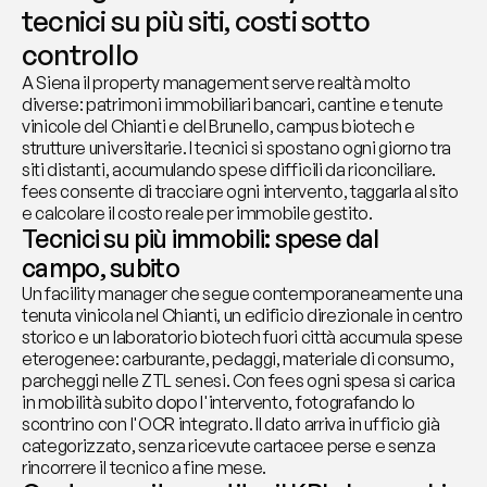
tecnici su più siti, costi sotto 
controllo
A Siena il property management serve realtà molto 
diverse: patrimoni immobiliari bancari, cantine e tenute 
vinicole del Chianti e del Brunello, campus biotech e 
strutture universitarie. I tecnici si spostano ogni giorno tra 
siti distanti, accumulando spese difficili da riconciliare. 
fees consente di tracciare ogni intervento, taggarla al sito 
e calcolare il costo reale per immobile gestito.
Tecnici su più immobili: spese dal 
campo, subito
Un facility manager che segue contemporaneamente una 
tenuta vinicola nel Chianti, un edificio direzionale in centro 
storico e un laboratorio biotech fuori città accumula spese 
eterogenee: carburante, pedaggi, materiale di consumo, 
parcheggi nelle ZTL senesi. Con fees ogni spesa si carica 
in mobilità subito dopo l'intervento, fotografando lo 
scontrino con l'OCR integrato. Il dato arriva in ufficio già 
categorizzato, senza ricevute cartacee perse e senza 
rincorrere il tecnico a fine mese.