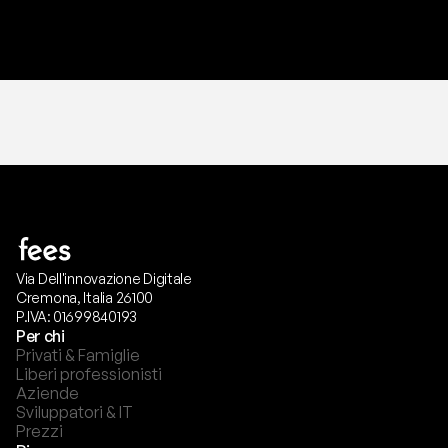
T
r
i
a
l
g
r
a
t
i
s
,
n
e
s
s
u
n
a
c
a
r
t
a
r
i
c
h
i
e
s
t
a
.
Via Dell'innovazione Digitale
Cremona, Italia 26100
P.IVA: 01699840193
Per chi
Privati & Famiglie
Liberi professionisti
Aziende
Sviluppatori & IT
Prezzi