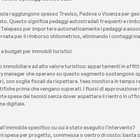
ezia raggiungono spesso Treviso, Padova o Vicenza per gestir
neto. Questo significa pedaggi autostradali frequenti e rimbor
 Telepass per importare automaticamente i pedaggi e associar
ornate per il rimborso chilometrico, eliminando i conteggi man
e budget per immobili turistici
 immobiliare ad alto valore turistico: appartamenti in affitt
rty manager che operano su questo segmento sostengono sp
ri, con soglie fiscali da rispettare. fees monitora in tempo re
tifiche prima che vengano superati. I flussi di approvazione m
te spese dei tecnici senza dover aspettare il rientro in ufficio
e digitale.
l'immobile specifico su cui è stato eseguito l'intervento?
ni spesa per progetto, commessa o centro di costo: basta cr