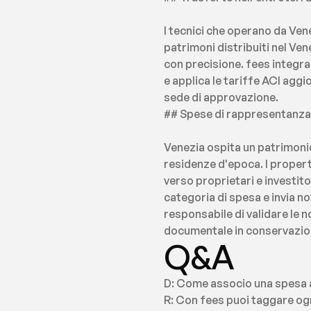
I tecnici che operano da Ven
patrimoni distribuiti nel Ve
con precisione. fees integra
e applica le tariffe ACI aggi
sede di approvazione.
## Spese di rappresentanza 
Venezia ospita un patrimonio
residenze d'epoca. I prope
verso proprietari e investito
categoria di spesa e invia no
responsabile di validare le no
documentale in conservazion
Q&A
D: Come associo una spesa al
R: Con fees puoi taggare og