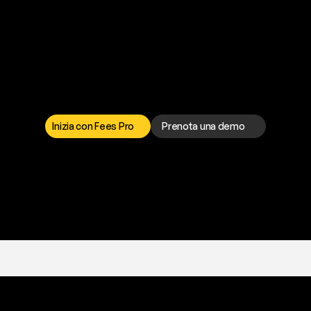
a
t
o
g
l
i
e
r
t
i
q
u
e
s
t
o
p
r
o
b
l
e
m
a
d
a
l
l
o
r
t
o
è
a
t
u
a
d
i
s
p
o
s
i
z
i
o
n
e
p
e
r
r
i
s
o
l
v
e
r
e
q
u
a
l
s
i
a
s
i
p
r
o
b
l
e
m
a
.
S
c
e
g
l
i
i
Inizia con Fees Pro
Prenota una demo
T
r
i
a
l
g
r
a
t
i
s
,
n
e
s
s
u
n
a
c
a
r
t
a
r
i
c
h
i
e
s
t
a
.