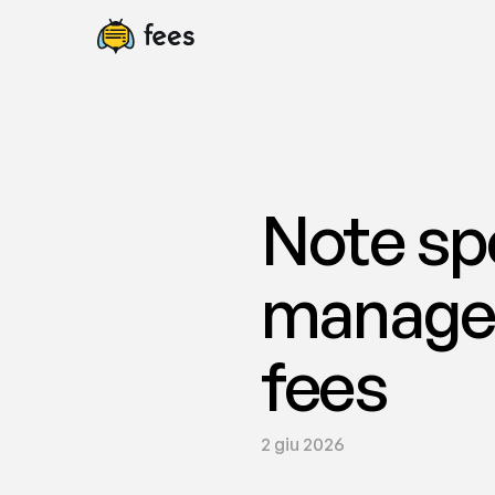
Note sp
manageme
fees
2 giu 2026