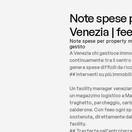
Note spese p
Venezia | fe
Note spese per property man
gestito
A Venezia chi gestisce immob
continuamente: tra il centro 
genera spese difficili da ric
## Interventi su più immobili
Un facility manager veneziano
un magazzino logistico a Mar
traghetto, parcheggio, carbu
calderone. Con fees ogni spe
sostenuta, direttamente dal 
facility.
## Trasferte nell'entroterr