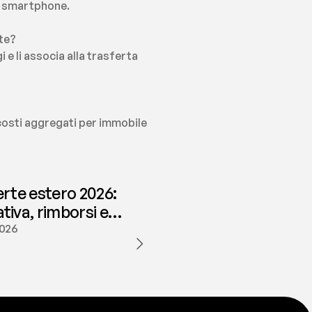
lo smartphone.
nte?
 li associa alla trasferta 
 costi aggregati per immobile 
erte estero 2026:
iva, rimborsi e
ione | fees
2026