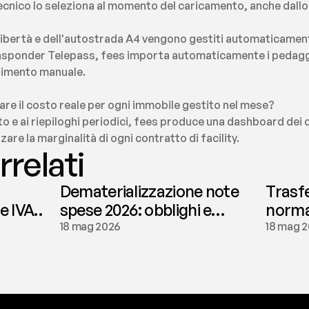
 tecnico lo seleziona al momento del caricamento, anche dal
a Libertà e dell'autostrada A4 vengono gestiti automaticame
transponder Telepass, fees importa automaticamente i pedaggi e
rimento manuale.
lare il costo reale per ogni immobile gestito nel mese?
sito e ai riepiloghi periodici, fees produce una dashboard dei
are la marginalità di ogni contratto di facility.
rrelati
Dematerializzazione note
Trasf
le IVA
spese 2026: obblighi e
normat
conservazione | fees
tassaz
18 mag 2026
18 mag 