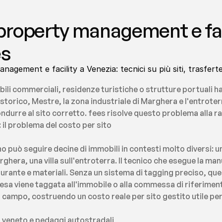
roperty management e faci
es
agement e facility a Venezia: tecnici su più siti, trasfert
ili commerciali, residenze turistiche o strutture portuali ha
storico, Mestre, la zona industriale di Marghera e l'entroter
ondurre al sito corretto. fees risolve questo problema alla ra
: il problema del costo per sito
 può seguire decine di immobili in contesti molto diversi: un
ghera, una villa sull'entroterra. Il tecnico che esegue la ma
rante e materiali. Senza un sistema di tagging preciso, quei 
sa viene taggata all'immobile o alla commessa di riferiment
campo, costruendo un costo reale per sito gestito utile per r
a veneto e pedaggi autostradali