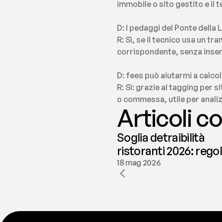
immobile o sito gestito e il
D: I pedaggi del Ponte dell
R: Sì, se il tecnico usa un 
corrispondente, senza inse
D: fees può aiutarmi a calco
R: Sì: grazie al tagging per 
o commessa, utile per analizz
Articoli co
Soglia detraibilità
ristoranti 2026: rego
e deducibilità | fees
18 mag 2026