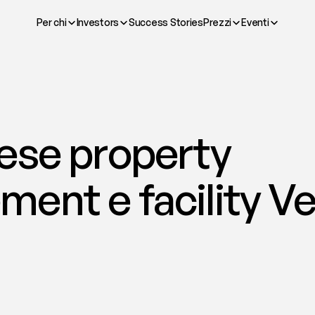
Per chi
Investors
Success Stories
Prezzi
Eventi
ese property 
nt e facility Ven