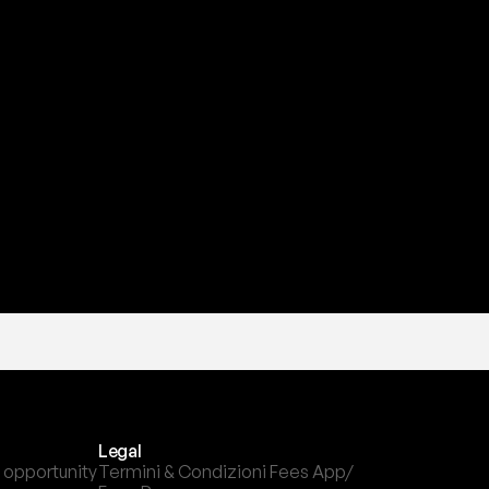
a
t
e
s
t
a
?
l
c
a
n
a
l
e
c
h
e
p
r
e
f
e
r
i
s
c
i
.
Legal
 opportunity
Termini & Condizioni Fees App/ 