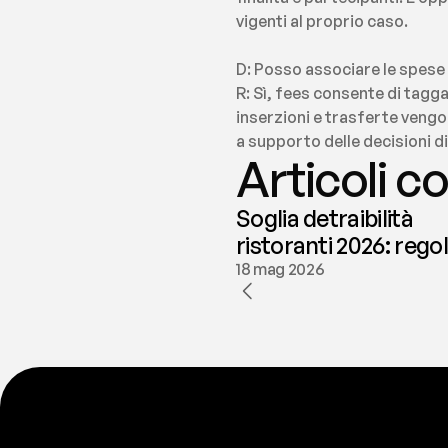
vigenti al proprio caso.
D: Posso associare le spese 
R: Sì, fees consente di tag
inserzioni e trasferte vengo
a supporto delle decisioni di
Articoli co
Soglia detraibilità
ristoranti 2026: rego
e deducibilità | fees
18 mag 2026