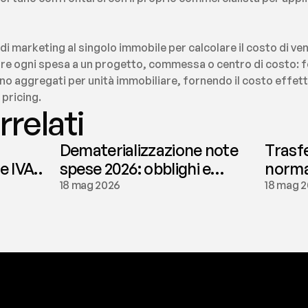
di marketing al singolo immobile per calcolare il costo di ve
gare ogni spesa a un progetto, commessa o centro di costo: 
no aggregati per unità immobiliare, fornendo il costo effet
 pricing.
rrelati
Dematerializzazione note
Trasf
le IVA
spese 2026: obblighi e
normat
conservazione | fees
tassaz
18 mag 2026
18 mag 