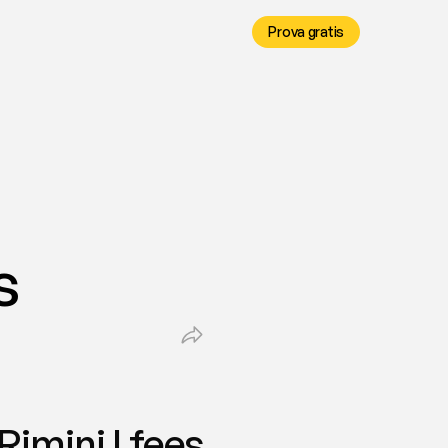
Prova gratis
s
Rimini | fees