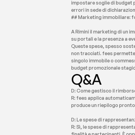
impostare soglie di budget pe
errori in sede di dichiarazion
## Marketing immobiliare: f
A Rimini il marketing di un 
su portali e la presenza a ev
Queste spese, spesso sostenut
non tracciati. fees permette
singolo immobile o commessa 
budget promozionale stagio
Q&A
D: Come gestisco il rimborso 
R: fees applica automaticamen
produce un riepilogo pronto 
D: Le spese di rappresentanza
R: Sì, le spese di rappresen
finalità e partecipanti. È o