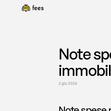
Note spe
immobili
2 giu 2026
Note spese r