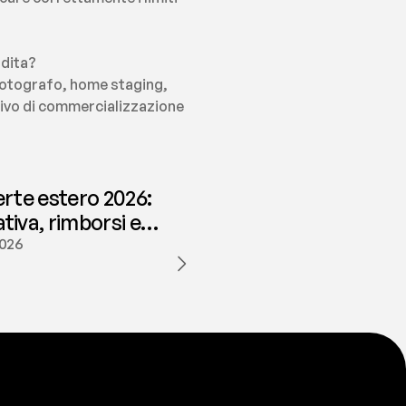
ndita?
fotografo, home staging, 
tivo di commercializzazione 
erte estero 2026:
iva, rimborsi e
ione | fees
2026