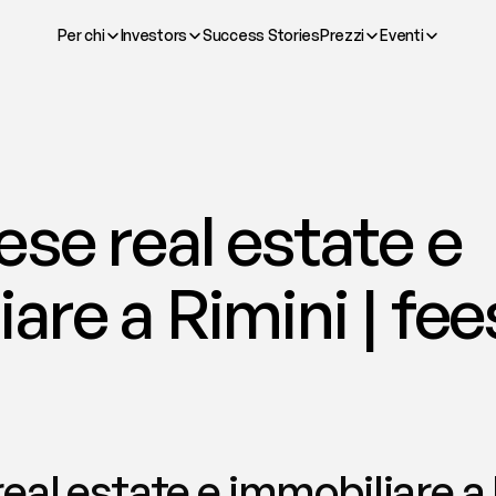
Per chi
Investors
Success Stories
Prezzi
Eventi
se real estate e 
are a Rimini | fee
eal estate e immobiliare a 