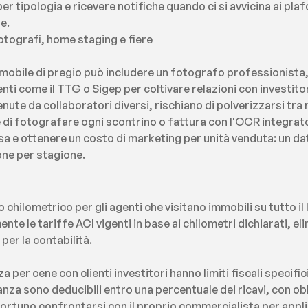
r tipologia e ricevere notifiche quando ci si avvicina ai plafo
e.
otografi, home staging e fiere
immobile di pregio può includere un fotografo professionista,
enti come il TTG o Sigep per coltivare relazioni con investitori
e da collaboratori diversi, rischiano di polverizzarsi tra ric
 di fotografare ogni scontrino o fattura con l'OCR integrato,
e ottenere un costo di marketing per unità venduta: un dato 
ne per stagione.
chilometrico per gli agenti che visitano immobili su tutto il 
te le tariffe ACI vigenti in base ai chilometri dichiarati, eli
per la contabilità.
 per cene con clienti investitori hanno limiti fiscali specific
tanza sono deducibili entro una percentuale dei ricavi, con o
pportuno confrontarsi con il proprio commercialista per applic