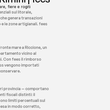
e, fiere e rogiti
iali sul litorale, 
 che genera transazioni 
e le zone artigianali. fees 
ronte mare a Riccione, un 
partamento vicino al 
. Con fees il rimborso 
ss vengono importati 
 conservare.
uori provincia — comportano 
fiscali distinti: il 
no limiti percentuali sul 
esa in modo corretto, 