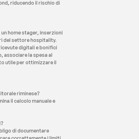
nd, riducendo il rischio di 
 un home stager, inserzioni 
 del settore hospitality. 
evute digitali e bonifici 
 associare la spesa al 
utile per ottimizzare il 
litorale riminese?
mina il calcolo manuale e 
i?
bbligo di documentare 
are correttamente i limiti 