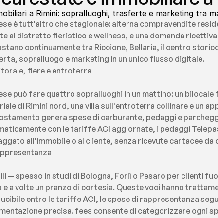
iliari a Rimini: sopralluoghi, trasferte e marketing tra mar
se è tutt'altro che stagionale: alterna compravendite residenz
e al distretto fieristico e wellness, e una domanda ricettiva
ostano continuamente tra Riccione, Bellaria, il centro storico 
erta, sopralluogo e marketing in un unico flusso digitale.
torale, fiere e entroterra
se può fare quattro sopralluoghi in un mattino: un bilocale f
ale di Rimini nord, una villa sull'entroterra collinare e un ap
spostamento genera spese di carburante, pedaggi e parcheggi
omaticamente con le tariffe ACI aggiornate, i pedaggi Telepa
aggato all'immobile o al cliente, senza ricevute cartacee da
rappresentanza
ili — spesso in studi di Bologna, Forlì o Pesaro per clienti f
e a volte un pranzo di cortesia. Queste voci hanno trattamenti 
cibile entro le tariffe ACI, le spese di rappresentanza seguo
mentazione precisa. fees consente di categorizzare ogni sp