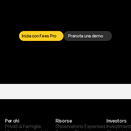
a
t
o
g
l
i
e
r
t
i
q
u
e
s
t
o
p
r
o
b
l
e
m
a
d
a
l
l
o
r
t
o
è
a
t
u
a
d
i
s
p
o
s
i
z
i
o
n
e
p
e
r
r
i
s
o
l
v
e
r
e
q
u
a
l
s
i
a
s
i
p
r
o
b
l
e
m
a
.
S
c
e
g
l
i
i
Inizia con Fees Pro
Prenota una demo
T
r
i
a
l
g
r
a
t
i
s
,
n
e
s
s
u
n
a
c
a
r
t
a
r
i
c
h
i
e
s
t
a
.
Per chi
Risorse
Investors
Privati & Famiglie
Osservatorio Expenses
Investment