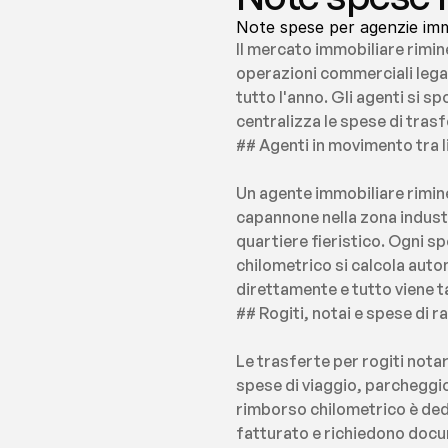
Note spese per agenzie immob
Il mercato immobiliare rimine
operazioni commerciali legat
tutto l'anno. Gli agenti si sp
centralizza le spese di trasf
## Agenti in movimento tra li
Un agente immobiliare rimine
capannone nella zona industri
quartiere fieristico. Ogni 
chilometrico si calcola aut
direttamente e tutto viene t
## Rogiti, notai e spese di 
Le trasferte per rogiti notar
spese di viaggio, parcheggio 
rimborso chilometrico è dedu
fatturato e richiedono docu