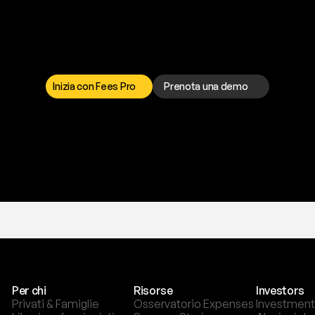
a
t
o
g
l
i
e
r
t
i
q
u
e
s
t
o
p
r
o
b
l
e
m
a
d
a
l
l
o
r
t
o
è
a
t
u
a
d
i
s
p
o
s
i
z
i
o
n
e
p
e
r
r
i
s
o
l
v
e
r
e
q
u
a
l
s
i
a
s
i
p
r
o
b
l
e
m
a
.
S
c
e
g
l
i
i
Inizia con Fees Pro
Prenota una demo
T
r
i
a
l
g
r
a
t
i
s
,
n
e
s
s
u
n
a
c
a
r
t
a
r
i
c
h
i
e
s
t
a
.
Per chi
Risorse
Investors
Privati & Famiglie
Osservatorio Expenses
Investment