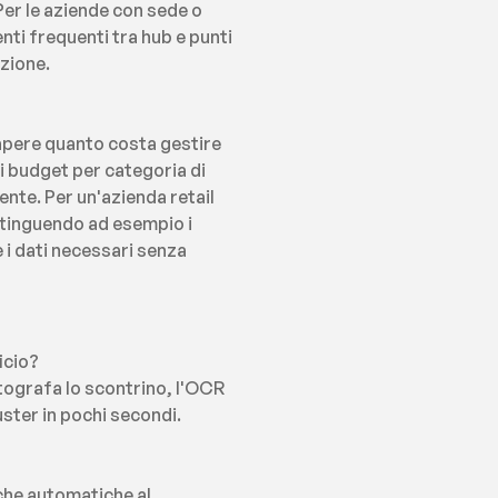
er le aziende con sede o 
ti frequenti tra hub e punti 
zione.
sapere quanto costa gestire 
i budget per categoria di 
nte. Per un'azienda retail 
stinguendo ad esempio i 
 i dati necessari senza 
icio?
tografa lo scontrino, l'OCR 
uster in pochi secondi.
che automatiche al 