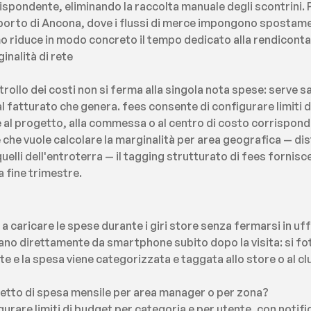
rispondente, eliminando la raccolta manuale degli scontrini. P
l porto di Ancona, dove i flussi di merce impongono spostamen
 riduce in modo concreto il tempo dedicato alla rendiconta
inalità di rete
trollo dei costi non si ferma alla singola nota spese: serve 
al fatturato che genera. fees consente di configurare limiti d
 al progetto, alla commessa o al centro di costo corrisponde
 che vuole calcolare la marginalità per area geografica — di
quelli dell'entroterra — il tagging strutturato di fees fornisce
a fine trimestre.
 caricare le spese durante i giri store senza fermarsi in uff
cano direttamente da smartphone subito dopo la visita: si fo
e e la spesa viene categorizzata e taggata allo store o al cl
 tetto di spesa mensile per area manager o per zona?
gurare limiti di budget per categoria e per utente, con notifi