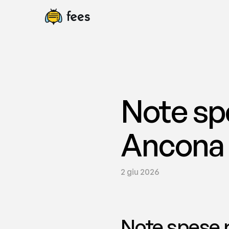
Note spe
Ancona 
2 giu 2026
Note spese r