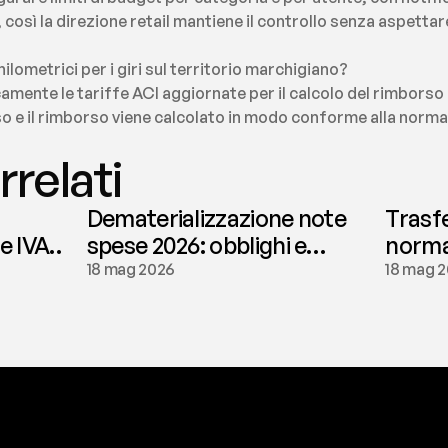
così la direzione retail mantiene il controllo senza aspettar
hilometrici per i giri sul territorio marchigiano?
amente le tariffe ACI aggiornate per il calcolo del rimborso 
o e il rimborso viene calcolato in modo conforme alla normati
rrelati
Dematerializzazione note
Trasf
le IVA
spese 2026: obblighi e
normat
conservazione | fees
tassaz
18 mag 2026
18 mag 