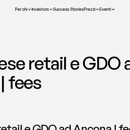
Per chi
Investors
Success Stories
Prezzi
Eventi
se retail e GDO a
| fees
etail e GDO ad Ancona | f