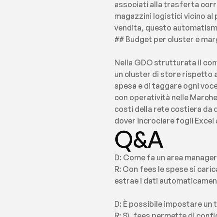
associati alla trasferta cor
magazzini logistici vicino a
vendita, questo automatismo
## Budget per cluster e marg
Nella GDO strutturata il con
un cluster di store rispetto 
spesa e di taggare ogni voce
con operatività nelle Marche
costi della rete costiera da 
dover incrociare fogli Excel 
Q&A
D: Come fa un area manager a
R: Con fees le spese si cari
estrae i dati automaticament
D: È possibile impostare un
R: Sì, fees permette di confi