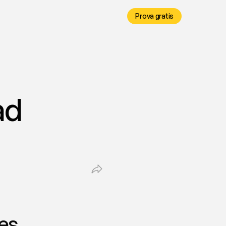
Prova gratis
d 
ees