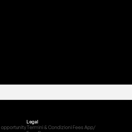
a
t
e
s
t
a
?
l
c
a
n
a
l
e
c
h
e
p
r
e
f
e
r
i
s
c
i
.
Legal
 opportunity
Termini & Condizioni Fees App/ 