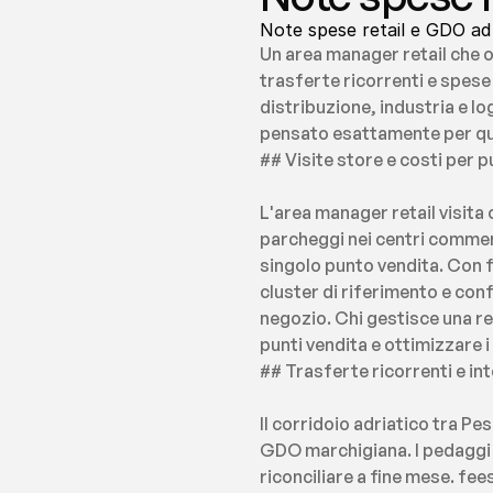
Note spese retail e GDO ad 
Un area manager retail che o
trasferte ricorrenti e spese 
distribuzione, industria e log
pensato esattamente per q
## Visite store e costi per 
L'area manager retail visita
parcheggi nei centri commerc
singolo punto vendita. Con fe
cluster di riferimento e conf
negozio. Chi gestisce una rete
punti vendita e ottimizzare i g
## Trasferte ricorrenti e i
Il corridoio adriatico tra P
GDO marchigiana. I pedaggi au
riconciliare a fine mese. fe