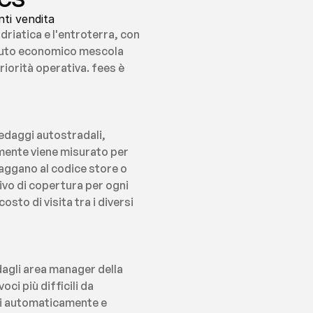
nti vendita
riatica e l'entroterra, con 
essuto economico mescola 
riorità operativa. fees è 
edaggi autostradali, 
amente viene misurato per 
taggano al codice store o 
ivo di copertura per ogni 
sto di visita tra i diversi 
agli area manager della 
i più difficili da 
ti automaticamente e 