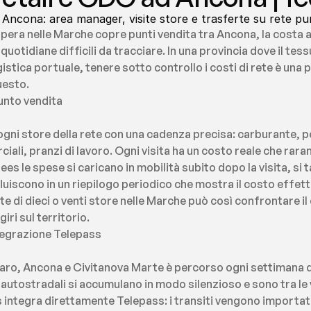
Ancona: area manager, visite store e trasferte su rete pu
pera nelle Marche copre punti vendita tra Ancona, la costa ad
quotidiane difficili da tracciare. In una provincia dove il t
istica portuale, tenere sotto controllo i costi di rete è una p
uesto.
punto vendita
 ogni store della rete con una cadenza precisa: carburante, p
iali, pranzi di lavoro. Ogni visita ha un costo reale che rar
es le spese si caricano in mobilità subito dopo la visita, si 
luiscono in un riepilogo periodico che mostra il costo effett
 di dieci o venti store nelle Marche può così confrontare il co
iri sul territorio.
ntegrazione Telepass
esaro, Ancona e Civitanova Marte è percorso ogni settimana d
tostradali si accumulano in modo silenzioso e sono tra le voc
es integra direttamente Telepass: i transiti vengono importa