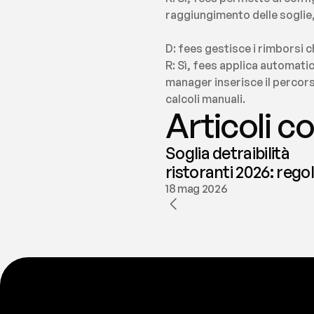
raggiungimento delle soglie, 
D: fees gestisce i rimborsi c
R: Sì, fees applica automatic
manager inserisce il percors
calcoli manuali.
Articoli co
Soglia detraibilità
ristoranti 2026: rego
e deducibilità | fees
18 mag 2026