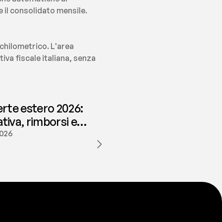
e il consolidato mensile.
chilometrico. L'area 
va fiscale italiana, senza 
erte estero 2026:
iva, rimborsi e
ione | fees
2026