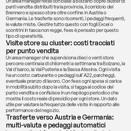
Un area manager retail con base a Bolzano copre cluster di 
punti vendita distribuiti tra la provincia, il corridoio del 
Brennero e spesso store oltre confine in Austria o 
Germania. Le trasferte sono ricorrenti, i pedaggi frequenti, 
le valute miste. Gestire tutto questo con fogli Excel o 
scontrini in tasca non regge. fees è pensato per questo 
tipo di operatività.
Visite store su cluster: costi tracciati 
per punto vendita
Un area manager che supervisiona dieci o venti store 
percorre centinaia di chilometri a settimana tra Bolzano, la 
Val d'Isarco, la Val Pusteria e la Bassa Atesina. Ogni visita 
ha un costo: carburante o pedaggi sull'A22, parcheggi, 
eventuale pranzo di lavoro. Con fees ogni spesa si carica 
in mobilità subito dopo la visita, si tagga al codice del 
punto vendita e confluisce in un riepilogo periodico che 
mostra il costo reale di presidio per ogni store. Un dato 
utile per valutare la frequenza delle visite in rapporto alle 
performance del negozio.
Trasferte verso Austria e Germania: 
multi-valuta e pedaggi automatici