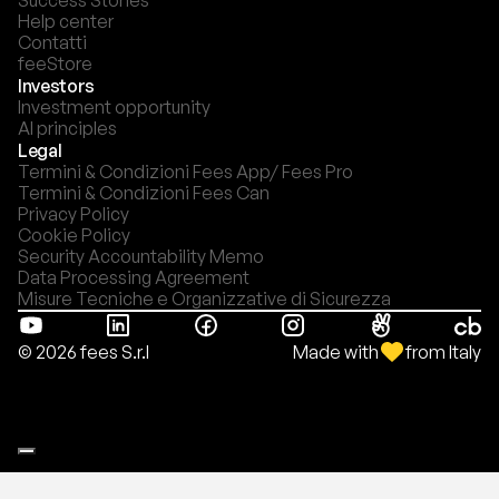
Success Stories
Help center
Contatti
feeStore
Investors
Investment opportunity
AI principles
Legal
Termini & Condizioni Fees App/ Fees Pro
Termini & Condizioni Fees Can
Privacy Policy
Cookie Policy
Security Accountability Memo
Data Processing Agreement
Misure Tecniche e Organizzative di Sicurezza
Made with
from Italy
© 2026 fees S.r.l