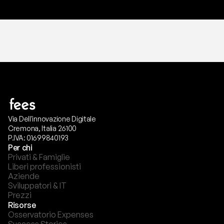
Via Dell'innovazione Digitale
Cremona, Italia 26100
P.IVA: 01699840193
Per chi
Privati & Famiglie
Liberi professionisti
Aziende
Sviluppatori & IT
Prezzi
Risorse
Osservatorio Expenses