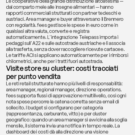
Le cooperative della grande distribuzione altoatesina — 
dal comparto mele alle insegne alimentari — hanno 
rapporti commerciali strutturati con partner tedeschi e 
austriaci. Area manager e buyer attraversano il Brennero 
con regolarità. fees gestisce le spese in euro come in 
qualsiasi altra valuta, converte e registra 
automaticamente. L'integrazione Telepass importa i 
pedaggi sull'A22 e sulle autostrade austriache e li associa 
alla trasferta, senza dover raccogliere ricevute cartacee. 
Le tariffe ACI si applicano automaticamente per i rimborsi 
chilometrici, anche per i tratti fuori autostrada.
Visite store su cluster: costi tracciati 
per punto vendita
Le reti retail strutturate hanno più livelli di responsabilità: 
area manager, regional manager, direzione operations. 
fees supporta flussi di approvazione multilivello, così ogni 
nota spese percorre la catena corretta senza email di 
sollecito. I budget si configurano per categoria 
(rappresentanza, carburante, vitto) e per cluster 
geografico: quando un area manager si avvicina alla soglia 
mensile, il sistema invia una notifica in tempo reale. La 
dashboard dei costi dà alla direzione una visione 