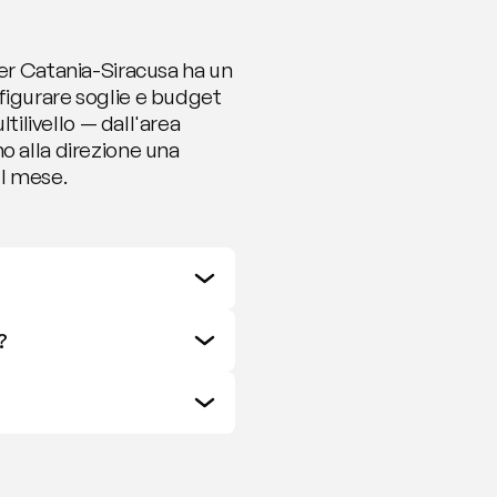
ter Catania-Siracusa ha un 
figurare soglie e budget 
tilivello — dall'area 
o alla direzione una 
el mese.
?