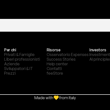
Per chi
Risorse
Investors
Privati & Famiglie
Osservatorio Expenses
Investment
Liberi professionisti
Success Stories
AI principle
Aziende
Help center
Sviluppatori & IT
Contatti
Prezzi
feeStore
Made with
from Italy