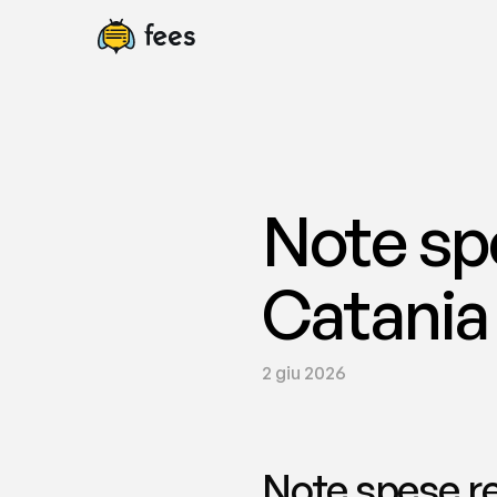
Note spe
Catania 
2 giu 2026
Note spese re