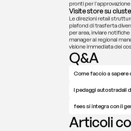
pronti per l'approvazione
Visite store su clust
Le direzioni retail strutt
plafond di trasferta dive
per area, inviare notifiche
manager al regional manage
visione immediata dei cost
Q&A
Come faccio a sapere q
I pedaggi autostradali d
fees si integra con il g
Articoli co