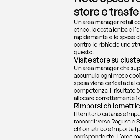
store e trasfe
Un area manager retail con
etneo, la costa ionica e l'e
rapidamente e le spese di 
controllo richiede uno st
questo.
Visite store su clust
Un area manager che superv
accumula ogni mese decine
spesa viene caricata dal c
competenza. Il risultato è 
allocare correttamente i c
Rimborsi chilometrici
Il territorio catanese impo
raccordi verso Ragusa e S
chilometrico e importa i 
corrispondente. L'area man