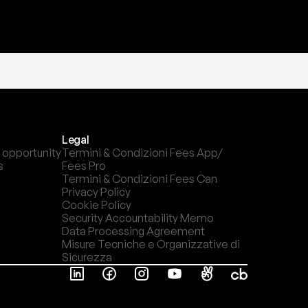
Legal
 opportunity
Termini & Condizioni Fees App/ 
s
Fees Pro
Termini & Condizioni Fees Can
Privacy Policy
Cookie Policy
Security Accountability Memo
Data Processing Agreement
Misure Tecniche e Organizzative di 
Sicurezza