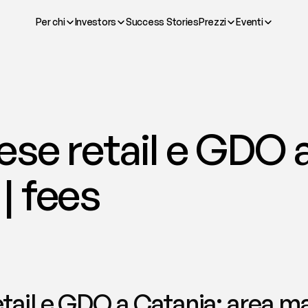
Per chi
Investors
Success Stories
Prezzi
Eventi
se retail e GDO a
| fees
tail e GDO a Catania: area man