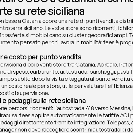
rte su rete siciliana
 base a Catania copre una rete di punti vendita distrib
ntroterra siciliano. Le visite store sono ricorrenti, i chi
trasferta si moltiplicano su cluster geografici ampi. T
rumento pensato per chi lavora in mobilità: fees è pro
er e costo per punto vendita
isiona dieci o venti store tra Catania, Acireale, Pater
 di spese: carburante, autostrada, parcheggi, pasti fu
ampo subito dopo la visita e taggata al punto vendita o a
un costo reale per store, utile per valutare l'efficienza
osti di supervisione.
 e pedaggi sulla rete siciliana
ne percorsi ricorrenti: l'autostrada A18 verso Messina, l
iracusa. fees applica automaticamente le tariffe ACI pe
pedaggi direttamente tramite integrazione Telepass, as
ager non deve raccogliere scontrini autostradali: i dati 