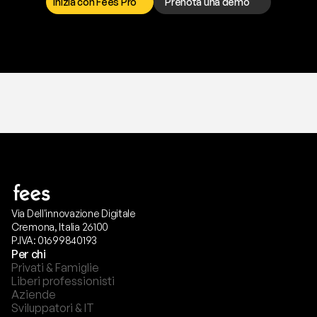
Inizia con Fees Pro
Prenota una demo
T
r
i
a
l
g
r
a
t
i
s
,
n
e
s
s
u
n
a
c
a
r
t
a
r
i
c
h
i
e
s
t
a
.
Via Dell'innovazione Digitale
Cremona, Italia 26100
P.IVA: 01699840193
Per chi
Privati & Famiglie
Liberi professionisti
Aziende
Sviluppatori & IT