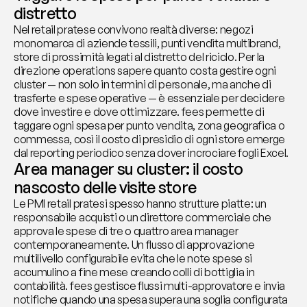
distretto
Nel retail pratese convivono realtà diverse: negozi 
monomarca di aziende tessili, punti vendita multibrand, 
store di prossimità legati al distretto del riciclo. Per la 
direzione operations sapere quanto costa gestire ogni 
cluster — non solo in termini di personale, ma anche di 
trasferte e spese operative — è essenziale per decidere 
dove investire e dove ottimizzare. fees permette di 
taggare ogni spesa per punto vendita, zona geografica o 
commessa, così il costo di presidio di ogni store emerge 
dal reporting periodico senza dover incrociare fogli Excel.
Area manager su cluster: il costo 
nascosto delle visite store
Le PMI retail pratesi spesso hanno strutture piatte: un 
responsabile acquisti o un direttore commerciale che 
approva le spese di tre o quattro area manager 
contemporaneamente. Un flusso di approvazione 
multilivello configurabile evita che le note spese si 
accumulino a fine mese creando colli di bottiglia in 
contabilità. fees gestisce flussi multi-approvatore e invia 
notifiche quando una spesa supera una soglia configurata 