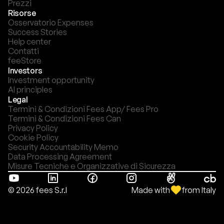
Prezzi
Risorse
Osservatorio Expenses
Success Stories
Help center
Contatti
feeStore
Investors
Investment opportunity
AI principles
Legal
Termini & Condizioni Fees App/ Fees Pro
Termini & Condizioni Fees Can
Privacy Policy
Cookie Policy
Security Accountability Memo
Data Processing Agreement
Misure Tecniche e Organizzative di Sicurezza
Made with
from Italy
© 2026 fees S.r.l