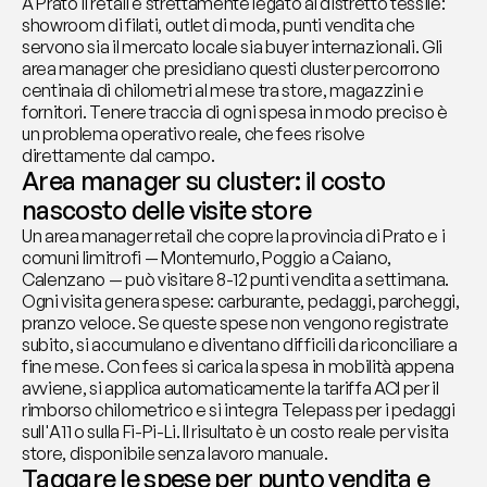
A Prato il retail è strettamente legato al distretto tessile: 
showroom di filati, outlet di moda, punti vendita che 
servono sia il mercato locale sia buyer internazionali. Gli 
area manager che presidiano questi cluster percorrono 
centinaia di chilometri al mese tra store, magazzini e 
fornitori. Tenere traccia di ogni spesa in modo preciso è 
un problema operativo reale, che fees risolve 
direttamente dal campo.
Area manager su cluster: il costo 
nascosto delle visite store
Un area manager retail che copre la provincia di Prato e i 
comuni limitrofi — Montemurlo, Poggio a Caiano, 
Calenzano — può visitare 8-12 punti vendita a settimana. 
Ogni visita genera spese: carburante, pedaggi, parcheggi, 
pranzo veloce. Se queste spese non vengono registrate 
subito, si accumulano e diventano difficili da riconciliare a 
fine mese. Con fees si carica la spesa in mobilità appena 
avviene, si applica automaticamente la tariffa ACI per il 
rimborso chilometrico e si integra Telepass per i pedaggi 
sull'A11 o sulla Fi-Pi-Li. Il risultato è un costo reale per visita 
store, disponibile senza lavoro manuale.
Taggare le spese per punto vendita e 