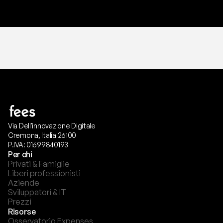
Via Dell'innovazione Digitale
Cremona, Italia 26100
P.IVA: 01699840193
Per chi
Privati & Famiglie
Liberi professionisti
Aziende
Sviluppatori & IT
Prezzi
Risorse
Osservatorio Expenses