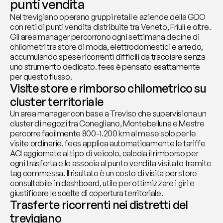
punti vendita
Nel trevigiano operano gruppi retail e aziende della GDO 
con reti di punti vendita distribuite tra Veneto, Friuli e oltre. 
Gli area manager percorrono ogni settimana decine di 
chilometri tra store di moda, elettrodomestici e arredo, 
accumulando spese ricorrenti difficili da tracciare senza 
uno strumento dedicato. fees è pensato esattamente 
per questo flusso.
Visite store e rimborso chilometrico su 
cluster territoriale
Un area manager con base a Treviso che supervisiona un 
cluster di negozi tra Conegliano, Montebelluna e Mestre 
percorre facilmente 800-1.200 km al mese solo per le 
visite ordinarie. fees applica automaticamente le tariffe 
ACI aggiornate al tipo di veicolo, calcola il rimborso per 
ogni trasferta e le associa al punto vendita visitato tramite 
tag commessa. Il risultato è un costo di visita per store 
consultabile in dashboard, utile per ottimizzare i giri e 
giustificare le scelte di copertura territoriale.
Trasferte ricorrenti nei distretti del 
trevigiano