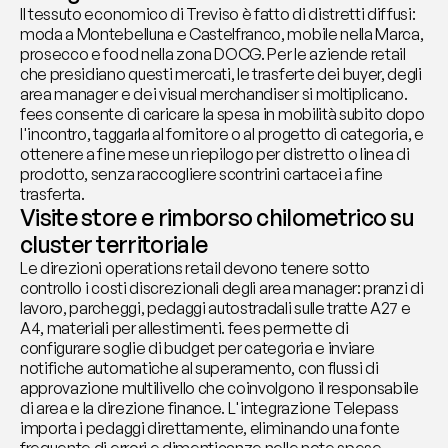
Il tessuto economico di Treviso è fatto di distretti diffusi: 
moda a Montebelluna e Castelfranco, mobile nella Marca, 
prosecco e food nella zona DOCG. Per le aziende retail 
che presidiano questi mercati, le trasferte dei buyer, degli 
area manager e dei visual merchandiser si moltiplicano. 
fees consente di caricare la spesa in mobilità subito dopo 
l'incontro, taggarla al fornitore o al progetto di categoria, e 
ottenere a fine mese un riepilogo per distretto o linea di 
prodotto, senza raccogliere scontrini cartacei a fine 
trasferta.
Visite store e rimborso chilometrico su 
cluster territoriale
Le direzioni operations retail devono tenere sotto 
controllo i costi discrezionali degli area manager: pranzi di 
lavoro, parcheggi, pedaggi autostradali sulle tratte A27 e 
A4, materiali per allestimenti. fees permette di 
configurare soglie di budget per categoria e inviare 
notifiche automatiche al superamento, con flussi di 
approvazione multilivello che coinvolgono il responsabile 
di area e la direzione finance. L'integrazione Telepass 
importa i pedaggi direttamente, eliminando una fonte 