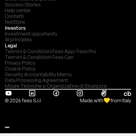
Success Stories
Help center
Contatti
feeStore
Investors
Investment opportunity
AI principles
Legal
Termini & Condizioni Fees App/ Fees Pro
Termini & Condizioni Fees Can
Privacy Policy
Cookie Policy
Security Accountability Memo
Data Processing Agreement
Misure Tecniche e Organizzative di Sicurezza
Made with
from Italy
© 2026 fees S.r.l