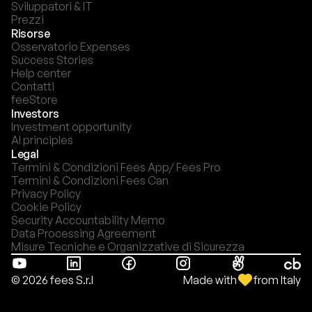
Sviluppatori & IT
Prezzi
Risorse
Osservatorio Expenses
Success Stories
Help center
Contatti
feeStore
Investors
Investment opportunity
AI principles
Legal
Termini & Condizioni Fees App/ Fees Pro
Termini & Condizioni Fees Can
Privacy Policy
Cookie Policy
Security Accountability Memo
Data Processing Agreement
Misure Tecniche e Organizzative di Sicurezza
Made with
from Italy
© 2026 fees S.r.l