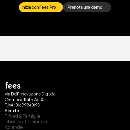
p
r
e
f
e
r
i
s
c
i
.
Inizia con Fees Pro
Prenota una demo
T
r
i
a
l
g
r
a
t
i
s
,
n
e
s
s
u
n
a
c
a
r
t
a
r
i
c
h
i
e
s
t
a
.
Via Dell'innovazione Digitale
Cremona, Italia 26100
P.IVA: 01699840193
Per chi
Privati & Famiglie
Liberi professionisti
Aziende