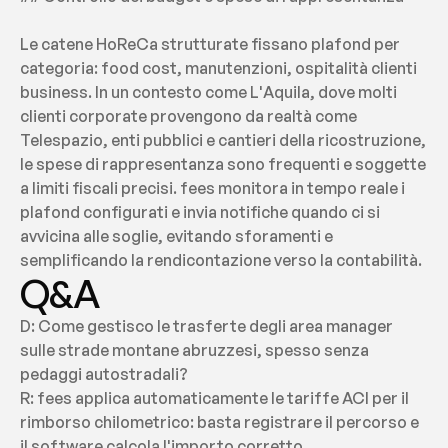
Le catene HoReCa strutturate fissano plafond per 
categoria: food cost, manutenzioni, ospitalità clienti 
business. In un contesto come L'Aquila, dove molti 
clienti corporate provengono da realtà come 
Telespazio, enti pubblici e cantieri della ricostruzione, 
le spese di rappresentanza sono frequenti e soggette 
a limiti fiscali precisi. fees monitora in tempo reale i 
plafond configurati e invia notifiche quando ci si 
avvicina alle soglie, evitando sforamenti e 
semplificando la rendicontazione verso la contabilità.
Q&A
D: Come gestisco le trasferte degli area manager 
sulle strade montane abruzzesi, spesso senza 
pedaggi autostradali?
R: fees applica automaticamente le tariffe ACI per il 
rimborso chilometrico: basta registrare il percorso e 
il software calcola l'importo corretto, 