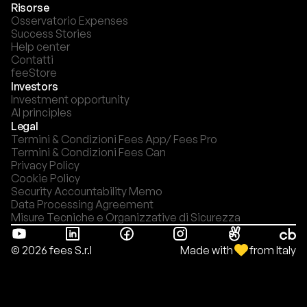
Risorse
Osservatorio Expenses
Success Stories
Help center
Contatti
feeStore
Investors
Investment opportunity
AI principles
Legal
Termini & Condizioni Fees App/ Fees Pro
Termini & Condizioni Fees Can
Privacy Policy
Cookie Policy
Security Accountability Memo
Data Processing Agreement
Misure Tecniche e Organizzative di Sicurezza
Made with
from Italy
© 2026 fees S.r.l