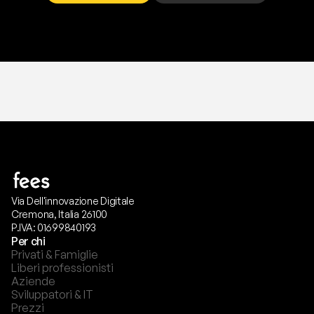
T
r
i
a
l
g
r
a
t
i
s
,
n
e
s
s
u
n
a
c
a
r
t
a
r
i
c
h
i
e
s
t
a
.
Via Dell'innovazione Digitale
Cremona, Italia 26100
P.IVA: 01699840193
Per chi
Privati & Famiglie
Liberi professionisti
Aziende
Sviluppatori & IT
Prezzi