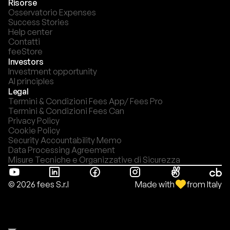
Risorse
Osservatorio Expenses
Success Stories
Help center
Contatti
feeStore
Investors
Investment opportunity
AI principles
Legal
Termini & Condizioni Fees App/ Fees Pro
Termini & Condizioni Fees Can
Privacy Policy
Cookie Policy
Security Accountability Memo
Data Processing Agreement
Misure Tecniche e Organizzative di Sicurezza
Made with
from Italy
© 2026 fees S.r.l