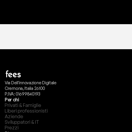
T
r
i
a
l
g
r
a
t
i
s
,
n
e
s
s
u
n
a
c
a
r
t
a
r
i
c
h
i
e
s
t
a
.
Via Dell'innovazione Digitale
Cremona, Italia 26100
P.IVA: 01699840193
Per chi
Privati & Famiglie
Liberi professionisti
Aziende
Sviluppatori & IT
Prezzi