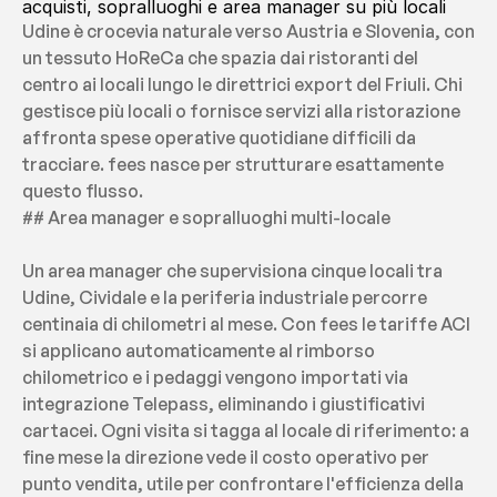
acquisti, sopralluoghi e area manager su più locali
Udine è crocevia naturale verso Austria e Slovenia, con 
un tessuto HoReCa che spazia dai ristoranti del 
centro ai locali lungo le direttrici export del Friuli. Chi 
gestisce più locali o fornisce servizi alla ristorazione 
affronta spese operative quotidiane difficili da 
tracciare. fees nasce per strutturare esattamente 
questo flusso.
## Area manager e sopralluoghi multi-locale
Un area manager che supervisiona cinque locali tra 
Udine, Cividale e la periferia industriale percorre 
centinaia di chilometri al mese. Con fees le tariffe ACI 
si applicano automaticamente al rimborso 
chilometrico e i pedaggi vengono importati via 
integrazione Telepass, eliminando i giustificativi 
cartacei. Ogni visita si tagga al locale di riferimento: a 
fine mese la direzione vede il costo operativo per 
punto vendita, utile per confrontare l'efficienza della 