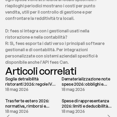
riepiloghi periodici mostrano i costi per punto 
vendita, utili per il controllo di gestione e per 
confrontare la redditività tra locali.
D: fees si integra con i gestionali usati nella 
ristorazione e nella contabilità?
R: Sì, fees esporta i dati verso i principali software 
gestionali e di contabilità. Per integrazioni 
personalizzate con sistemi aziendali specifici è 
disponibile anche l'API fees Can.
Articoli correlati
Soglia detraibilità
Dematerializzazione note
ristoranti 2026: regole IVA
spese 2026: obblighi e
e deducibilità | fees
18 mag 2026
conservazione | fees
18 mag 2026
Trasferte estero 2026:
Spese di rappresentanza
normativa, rimborsi e
2026: limiti e deducibilità |
tassazione | fees
18 mag 2026
fees
18 mag 2026