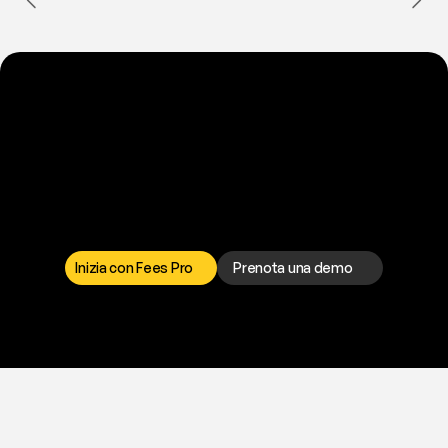
P
r
o
n
t
o
a
t
o
g
l
i
e
r
t
i
q
u
e
s
t
o
p
r
o
b
l
e
m
a
d
a
l
l
a
t
e
s
t
a
?
I
l
n
o
s
t
r
o
t
e
a
m
d
i
s
u
p
p
o
r
t
o
è
a
t
u
a
d
i
s
p
o
s
i
z
i
o
n
e
p
e
r
r
i
s
o
l
v
e
r
e
q
u
a
l
s
i
a
s
i
p
r
o
b
l
e
m
a
.
S
c
e
g
l
i
i
l
c
a
n
a
l
e
c
h
e
p
r
e
f
e
r
i
s
c
i
.
Inizia con Fees Pro
Prenota una demo
T
r
i
a
l
g
r
a
t
i
s
,
n
e
s
s
u
n
a
c
a
r
t
a
r
i
c
h
i
e
s
t
a
.