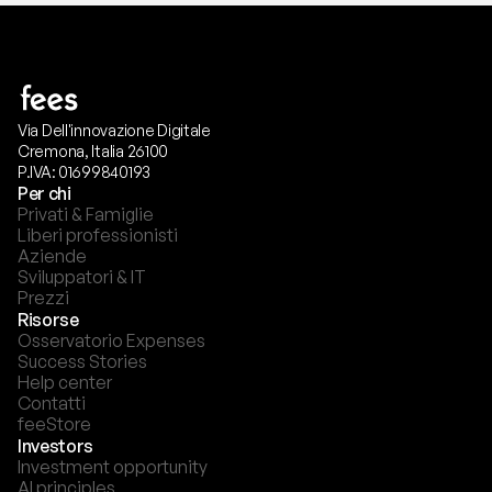
Via Dell'innovazione Digitale
Cremona, Italia 26100
P.IVA: 01699840193
Per chi
Privati & Famiglie
Liberi professionisti
Aziende
Sviluppatori & IT
Prezzi
Risorse
Osservatorio Expenses
Success Stories
Help center
Contatti
feeStore
Investors
Investment opportunity
AI principles