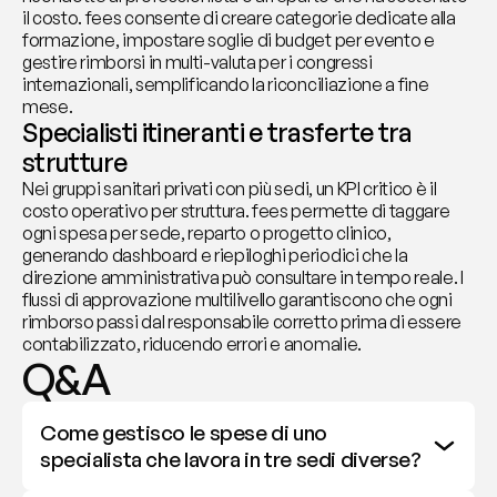
il costo. fees consente di creare categorie dedicate alla 
formazione, impostare soglie di budget per evento e 
gestire rimborsi in multi-valuta per i congressi 
internazionali, semplificando la riconciliazione a fine 
mese.
Specialisti itineranti e trasferte tra 
strutture
Nei gruppi sanitari privati con più sedi, un KPI critico è il 
costo operativo per struttura. fees permette di taggare 
ogni spesa per sede, reparto o progetto clinico, 
generando dashboard e riepiloghi periodici che la 
direzione amministrativa può consultare in tempo reale. I 
flussi di approvazione multilivello garantiscono che ogni 
rimborso passi dal responsabile corretto prima di essere 
contabilizzato, riducendo errori e anomalie.
Q&A
Come gestisco le spese di uno 
specialista che lavora in tre sedi diverse?