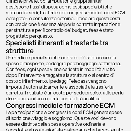
Cliniche private, poliambulatori e gruppi sanitari 
gestiscono flussi di spesa complessi: specialisti che 
ruotano tra sedi, trasferte per congressi medici, corsi ECM 
obbligatori e consulenze esterne. Tracciare questi costi 
con precisione è essenziale per la corretta imputazione 
per struttura e per il controllo dei budget. fees è stato 
progettato per questo.
Specialisti itineranti e trasferte tra 
strutture
Un medico specialista che opera su più sedi accumula 
spese di trasporto, pedaggi e parcheggi ogni settimana. 
Con fees, ogni spesa viene caricata in mobilità subito 
dopo l'intervento e taggata alla struttura o al centro di 
costo di riferimento. I pedaggi Telepass vengono 
importati automaticamente e associati alla trasferta 
corretta. Il risultato è un costo per sede preciso, utile per la 
direzione sanitaria e per la contabilità analitica.
Congressi medici e formazione ECM
La partecipazione a congressi e corsi ECM genera spese 
di iscrizione, viaggio e soggiorno. Queste voci devono 
essere distinte dalle spese operative ordinarie e 
ricondotte al professionista o al reparto che ha sostenuto 