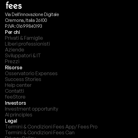
Via Dell'innovazione Digitale
Cremona, Italia 26100
P.IVA: 01699840193
Per chi
Privati & Famiglie
Liberi professionisti
Aziende
Sviluppatori & IT
Prezzi
Risorse
Osservatorio Expenses
Success Stories
Help center
Contatti
feeStore
Investors
Investment opportunity
AI principles
Legal
Termini & Condizioni Fees App/ Fees Pro
Termini & Condizioni Fees Can