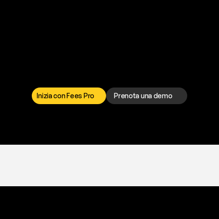
P
r
o
n
t
o
a
t
o
g
l
i
e
r
t
i
q
u
e
s
t
o
p
r
o
b
l
e
m
a
d
a
l
l
a
t
e
s
t
a
?
I
l
n
o
s
t
r
o
t
e
a
m
d
i
s
u
p
p
o
r
t
o
è
a
t
u
a
d
i
s
p
o
s
i
z
i
o
n
e
p
e
r
r
i
s
o
l
v
e
r
e
q
u
a
l
s
i
a
s
i
p
r
o
b
l
e
m
a
.
S
c
e
g
l
i
i
l
c
a
n
a
l
e
c
h
e
p
r
e
f
e
r
i
s
c
i
.
Inizia con Fees Pro
Prenota una demo
T
r
i
a
l
g
r
a
t
i
s
,
n
e
s
s
u
n
a
c
a
r
t
a
r
i
c
h
i
e
s
t
a
.