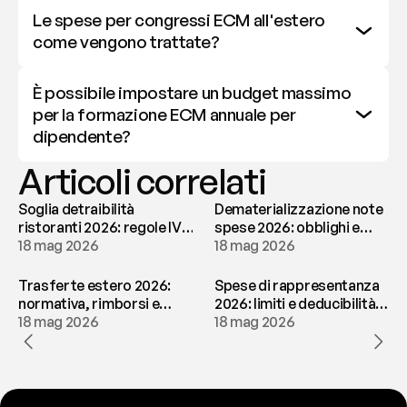
Le spese per congressi ECM all'estero 
come vengono trattate?
È possibile impostare un budget massimo 
per la formazione ECM annuale per 
dipendente?
Articoli correlati
Soglia detraibilità
Dematerializzazione note
ristoranti 2026: regole IVA
spese 2026: obblighi e
e deducibilità | fees
18 mag 2026
conservazione | fees
18 mag 2026
Trasferte estero 2026:
Spese di rappresentanza
normativa, rimborsi e
2026: limiti e deducibilità |
tassazione | fees
18 mag 2026
fees
18 mag 2026