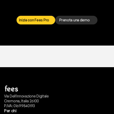
I
l
n
o
s
t
r
o
t
e
a
m
d
i
s
u
p
p
o
r
t
o
è
a
t
u
a
d
i
s
p
o
s
i
z
i
o
n
e
p
e
r
r
i
s
o
l
v
e
r
e
q
u
a
l
s
i
a
s
i
p
r
o
b
l
e
m
a
.
S
c
e
g
l
i
i
l
c
a
n
a
l
e
c
h
e
p
r
e
f
e
r
i
s
c
i
.
Inizia con Fees Pro
Prenota una demo
T
r
i
a
l
g
r
a
t
i
s
,
n
e
s
s
u
n
a
c
a
r
t
a
r
i
c
h
i
e
s
t
a
.
Via Dell'innovazione Digitale
Cremona, Italia 26100
P.IVA: 01699840193
Per chi