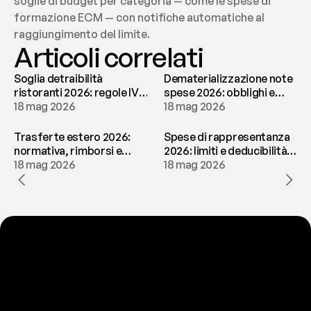
soglie di budget per categoria — come le spese di 
formazione ECM — con notifiche automatiche al 
raggiungimento del limite.
Articoli correlati
Soglia detraibilità
Dematerializzazione note
ristoranti 2026: regole IVA
spese 2026: obblighi e
e deducibilità | fees
18 mag 2026
conservazione | fees
18 mag 2026
Trasferte estero 2026:
Spese di rappresentanza
normativa, rimborsi e
2026: limiti e deducibilità |
tassazione | fees
18 mag 2026
fees
18 mag 2026
P
r
o
n
t
o
a
t
o
g
l
i
e
r
t
i
q
u
e
s
t
o
p
r
o
b
l
e
m
a
d
a
l
l
a
t
e
s
t
a
?