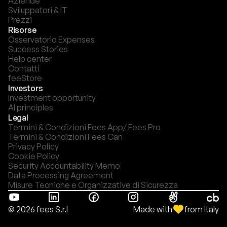
Aziende
Sviluppatori & IT
Prezzi
Risorse
Osservatorio Expenses
Success Stories
Help center
Contatti
feeStore
Investors
Investment opportunity
AI principles
Legal
Termini & Condizioni Fees App/ Fees Pro
Termini & Condizioni Fees Can
Privacy Policy
Cookie Policy
Security Accountability Memo
Data Processing Agreement
Misure Tecniche e Organizzative di Sicurezza
Made with
from Italy
© 2026 fees S.r.l