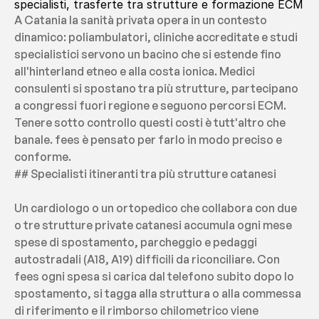
specialisti, trasferte tra strutture e formazione ECM
A Catania la sanità privata opera in un contesto 
dinamico: poliambulatori, cliniche accreditate e studi 
specialistici servono un bacino che si estende fino 
all'hinterland etneo e alla costa ionica. Medici 
consulenti si spostano tra più strutture, partecipano 
a congressi fuori regione e seguono percorsi ECM. 
Tenere sotto controllo questi costi è tutt'altro che 
banale. fees è pensato per farlo in modo preciso e 
conforme.
## Specialisti itineranti tra più strutture catanesi
Un cardiologo o un ortopedico che collabora con due 
o tre strutture private catanesi accumula ogni mese 
spese di spostamento, parcheggio e pedaggi 
autostradali (A18, A19) difficili da riconciliare. Con 
fees ogni spesa si carica dal telefono subito dopo lo 
spostamento, si tagga alla struttura o alla commessa 
di riferimento e il rimborso chilometrico viene 