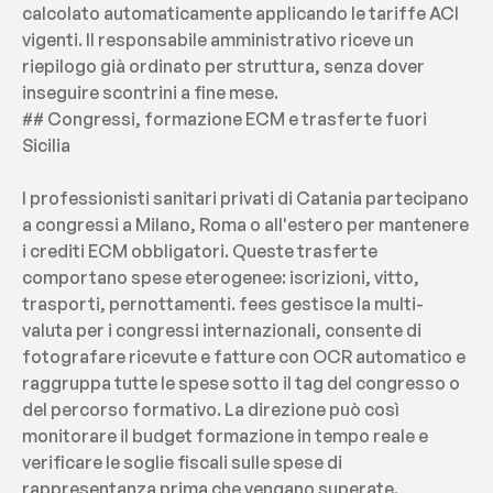
calcolato automaticamente applicando le tariffe ACI 
vigenti. Il responsabile amministrativo riceve un 
riepilogo già ordinato per struttura, senza dover 
inseguire scontrini a fine mese.
## Congressi, formazione ECM e trasferte fuori 
Sicilia
I professionisti sanitari privati di Catania partecipano 
a congressi a Milano, Roma o all'estero per mantenere 
i crediti ECM obbligatori. Queste trasferte 
comportano spese eterogenee: iscrizioni, vitto, 
trasporti, pernottamenti. fees gestisce la multi-
valuta per i congressi internazionali, consente di 
fotografare ricevute e fatture con OCR automatico e 
raggruppa tutte le spese sotto il tag del congresso o 
del percorso formativo. La direzione può così 
monitorare il budget formazione in tempo reale e 
verificare le soglie fiscali sulle spese di 
rappresentanza prima che vengano superate.