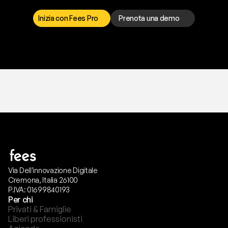
r
i
s
o
l
v
e
r
e
q
u
a
l
s
i
a
s
i
p
r
o
b
l
e
m
a
.
S
c
e
g
l
i
i
l
c
a
n
a
l
e
c
h
e
p
r
e
f
e
r
i
s
c
i
.
Inizia con Fees Pro
Prenota una demo
T
r
i
a
l
g
r
a
t
i
s
,
n
e
s
s
u
n
a
c
a
r
t
a
r
i
c
h
i
e
s
t
a
.
Via Dell'innovazione Digitale
Cremona, Italia 26100
P.IVA: 01699840193
Per chi
Privati & Famiglie
Liberi professionisti