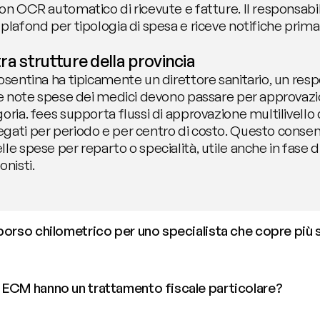
con OCR automatico di ricevute e fatture. Il responsabi
 plafond per tipologia di spesa e riceve notifiche prim
 tra strutture della provincia
osentina ha tipicamente un direttore sanitario, un resp
 le note spese dei medici devono passare per approvazio
oria. fees supporta flussi di approvazione multilivello c
gati per periodo e per centro di costo. Questo consent
le spese per reparto o specialità, utile anche in fase di
onisti.
borso chilometrico per uno specialista che copre più st
 ECM hanno un trattamento fiscale particolare?