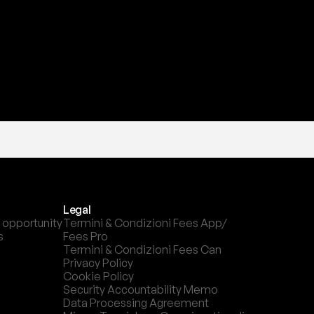
Legal
 opportunity
Termini & Condizioni Fees App/ 
s
Fees Pro
Termini & Condizioni Fees Can
Privacy Policy
Cookie Policy
Security Accountability Memo
Data Processing Agreement