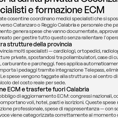
ecialisti e formazione ECM
vate cosentine coordinano medici specialisti che si spost
ta verso Catanzaro o Reggio Calabria e personale che p
imento genera spese che vanno documentate, approvat
ato per gestire tutto questo senza rallentare l'operati
 tra strutture della provincia
ncia molti specialisti — cardiologi, ortopedici, radiolog
ure private, spostandosi tra poliambulatori, case di cu
 carburante e parcheggi. fees applica automaticamente 
mporta i pedaggi tramite integrazione Telepass, elimin
. Le spese vengono taggate alla struttura o al centro di 
colo del costo reale per sede.
e ECM e trasferte fuori Calabria
l'obbligo di aggiornamento ECM: congressi nazionali, cors
portano voli, hotel, pasti e iscrizioni. Queste spese r
azione professionale, spese di rappresentanza — con so
i voce viene categorizzata correttamente al momento d