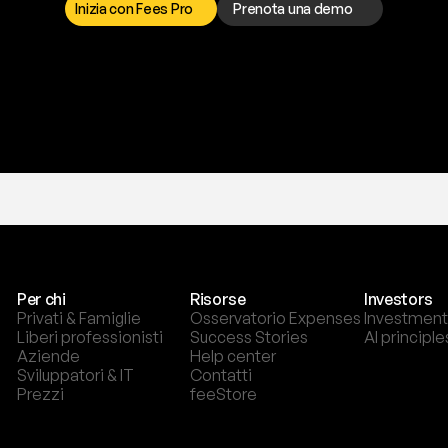
Inizia con Fees Pro
Prenota una demo
T
r
i
a
l
g
r
a
t
i
s
,
n
e
s
s
u
n
a
c
a
r
t
a
r
i
c
h
i
e
s
t
a
.
Per chi
Risorse
Investors
Privati & Famiglie
Osservatorio Expenses
Investment
Liberi professionisti
Success Stories
AI principle
Aziende
Help center
Sviluppatori & IT
Contatti
Prezzi
feeStore