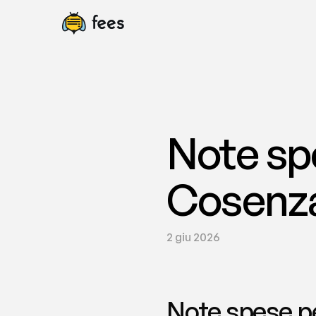
Note spe
Cosenza
2 giu 2026
Note spese per