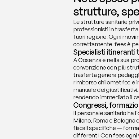
strutture, sp
Le strutture sanitarie pri
professionisti in trasfer
fuori regione. Ogni mov
correttamente. fees è pens
Specialisti itineranti
A Cosenza e nella sua provi
convenzione con più strutt
trasferta genera pedaggi,
rimborso chilometrico e i
manuale dei giustificativi
rendendo immediato il cal
Congressi, formazion
Il personale sanitario ha 
Milano, Roma o Bologna com
fiscali specifiche — form
differenti. Con fees ogn