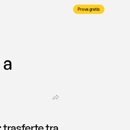
Prova gratis
a 
trasferte tra 