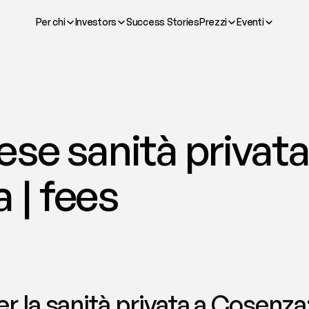
Per chi
Investors
Success Stories
Prezzi
Eventi
se sanità privata 
 | fees
 la sanità privata a Cosenza: 