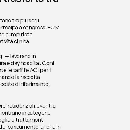
ano tra più sedi, 
artecipa a congressi ECM 
e e imputate 
vità clinica.
i — lavorano in 
ra e day hospital. Ogni 
le tariffe ACI per il 
ando la raccolta 
costo di riferimento, 
i residenziali, eventi a 
ientrano in categorie 
glie e trattamenti 
el caricamento, anche in 