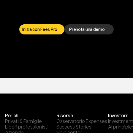
a
t
o
g
l
i
e
r
t
i
q
u
e
s
t
o
p
r
o
b
l
e
m
a
d
a
l
l
o
r
t
o
è
a
t
u
a
d
i
s
p
o
s
i
z
i
o
n
e
p
e
r
r
i
s
o
l
v
e
r
e
q
u
a
l
s
i
a
s
i
p
r
o
b
l
e
m
a
.
S
c
e
g
l
i
i
Inizia con Fees Pro
Prenota una demo
T
r
i
a
l
g
r
a
t
i
s
,
n
e
s
s
u
n
a
c
a
r
t
a
r
i
c
h
i
e
s
t
a
.
Per chi
Risorse
Investors
Privati & Famiglie
Osservatorio Expenses
Investment
Liberi professionisti
Success Stories
AI principle
Aziende
Help center