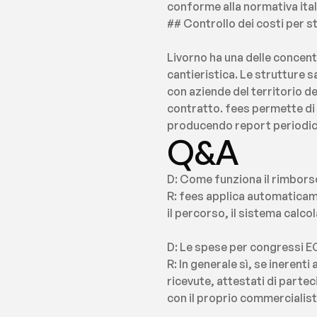
conforme alla normativa ital
## Controllo dei costi per s
Livorno ha una delle concentr
cantieristica. Le strutture s
con aziende del territorio de
contratto. fees permette di 
producendo report periodici u
Q&A
D: Come funziona il rimborso
R: fees applica automaticamen
il percorso, il sistema calco
D: Le spese per congressi EC
R: In generale sì, se ineren
ricevute, attestati di partec
con il proprio commercialista