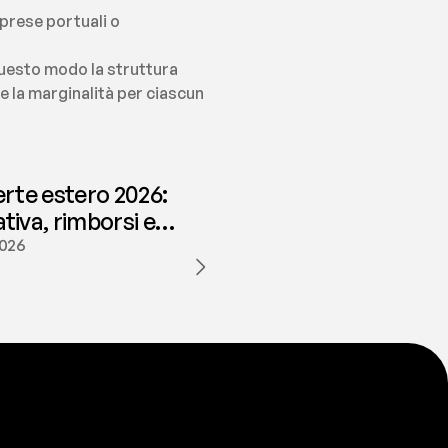
prese portuali o 
questo modo la struttura 
e la marginalità per ciascun 
erte estero 2026:
iva, rimborsi e
ione | fees
2026