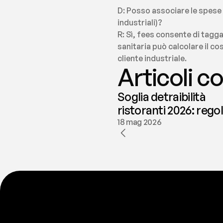
D: Posso associare le spese d
industriali)?
R: Sì, fees consente di tagg
sanitaria può calcolare il co
cliente industriale.
Articoli co
Soglia detraibilità
ristoranti 2026: rego
e deducibilità | fees
18 mag 2026