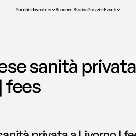
Per chi
Investors
Success Stories
Prezzi
Eventi
se sanità privata 
| fees
anità privata a Livorno | f