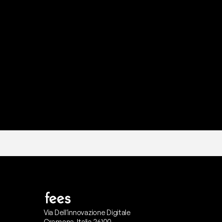
P
r
o
n
t
o
I
l
n
o
s
t
r
o
t
e
a
m
d
i
s
u
p
p
Via Dell'innovazione Digitale
Cremona, Italia 26100