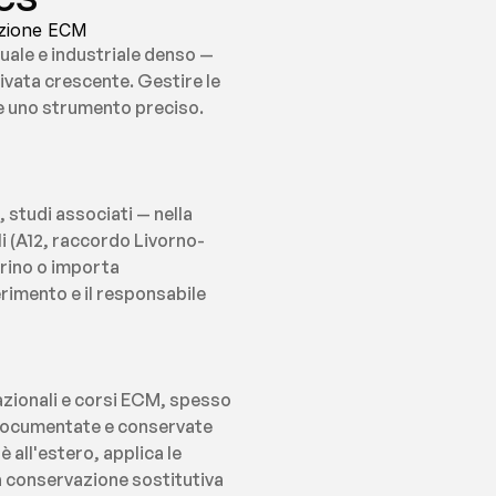
mazione ECM
uale e industriale denso — 
rivata crescente. Gestire le 
de uno strumento preciso. 
 studi associati — nella 
 (A12, raccordo Livorno-
ino o importa 
imento e il responsabile 
zionali e corsi ECM, spesso 
e documentate e conservate 
 all'estero, applica le 
a conservazione sostitutiva 