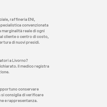
ale, raffineria ENI, 
specialistica convenzionata 
 marginalità reale di ogni 
 cliente o centro di costo, 
ertura di nuovi presidi.
atori a Livorno?
ichiarato. Il medico registra 
zione.
 opportuno conservare 
i consiglia di verificare 
ione e rappresentanza.