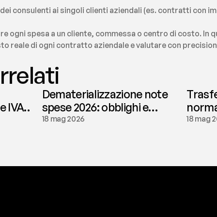
ei consulenti ai singoli clienti aziendali (es. contratti con im
are ogni spesa a un cliente, commessa o centro di costo. In 
sto reale di ogni contratto aziendale e valutare con precision
rrelati
Dematerializzazione note
Trasf
le IVA
spese 2026: obblighi e
normat
conservazione | fees
tassaz
18 mag 2026
18 mag 