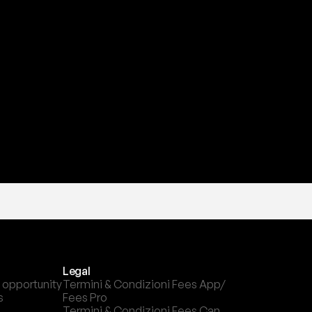
a
t
e
s
t
a
?
l
c
a
n
a
l
e
c
h
e
p
r
e
f
e
r
i
s
c
i
.
Legal
 opportunity
Termini & Condizioni Fees App/ 
s
Fees Pro
Termini & Condizioni Fees Can