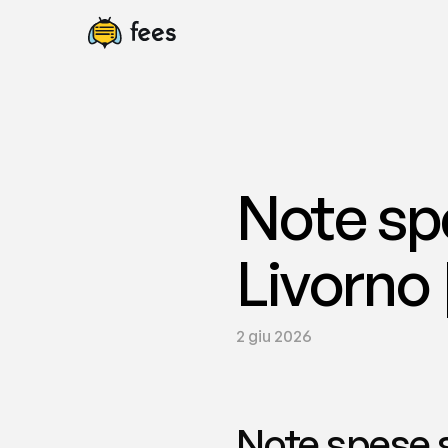
Note spe
Livorno 
2 giu 2026
Note spese s