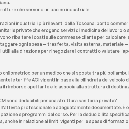
iana.
trutture che servono un bacino industriale
azioni industriali più rilevanti della Toscana: porto commerci
anitarie private che erogano servizi di medicina del lavoro o 
vono ribaltare i costi sulle commesse cliente per calcolare la
taggare ogni spesa — trasferta, visita esterna, materiale — al
tili alla direzione per rinegoziare i contratti o valutare l'ap
 chilometrico per un medico che si sposta tra più poliambul
te le tariffe ACI vigenti in base alla cilindrata del veicolo d
la il rimborso spettante e lo associa alla struttura di destina
M sono deducibili per una struttura sanitaria privata?
ti all'attività professionale e adeguatamente documentate. È
ipazione e programmi del corso. Per la deducibilità specifica s
, anche in relazione ai limiti vigenti per le spese di formaz