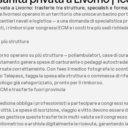
ivata a Livorno: trasferte tra strutture, specialisti e for
e livornesi operano in un territorio che unisce un bacino port
 cantieri navali e logistica — a una domanda di specialistica p
i, i rimborsi per congressi ECM e i costi tra più sedi richie
 più strutture
ivorno operano su più strutture — poliambulatori, case di cura,
tamento genera spese di carburante o pedaggi autostradali
sate correttamente. Con fees il medico fotografa lo scontr
Telepass, tagga la spesa alla struttura o commessa di rifer
pilogo già categorizzato, pronto per il rimborso.
CM e trasferte fuori provincia
dicina obbliga i professionisti a partecipare a congressi na
i città. Le spese di iscrizione, viaggio e vitto devono esser
ees gestisce queste trasferte in multi-valuta se il congresso è
hilometrico e archivia digitalmente le ricevute, garantendo l