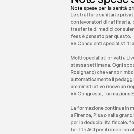
Note spese per la sanità pr
Le strutture sanitarie privat
con lavoratori di raffineria,
trasferte di medici consulent
fees è pensato per questo.
## Consulenti specialisti tra
Molti specialisti privati a L
stessa settimana. Ogni spos
Rosignano) che vanno rimbor
automaticamente il pedaggio 
amministrativo riceve un rie
## Congressi, formazione E
La formazione continua in me
a Firenze, Pisa o nelle grand
per la deducibilità fiscale. f
tariffe ACI per il rimborso c