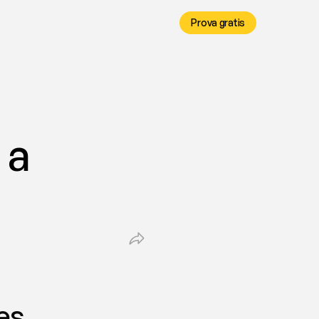
Prova gratis
a 
ees