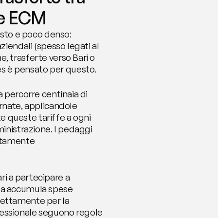
one ECM
asto e poco denso: 
iendali (spesso legati al 
, trasferte verso Bari o 
es è pensato per questo.
 percorre centinaia di 
rnate, applicandole 
 queste tariffe a ogni 
inistrazione. I pedaggi 
ttamente 
i a partecipare a 
ta accumula spese 
rettamente per la 
fessionale seguono regole 