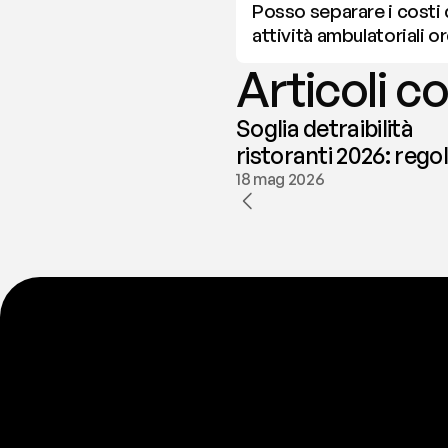
Posso separare i costi d
attività ambulatoriali o
Articoli co
Soglia detraibilità
ristoranti 2026: rego
e deducibilità | fees
18 mag 2026
P
r
o
n
t
o