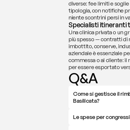
diverse: fee limiti e sogl
tipologia, con notifiche 
niente scontrini persi in va
Specialisti itineranti
Una clinica privata o un g
più spesso — contratti di
imbottito, conserve, indu
aziendale è essenziale per
commessa o al cliente: il 
per essere esportato verso
Q&A
Come si gestisce il rimb
Basilicata?
Le spese per congressi