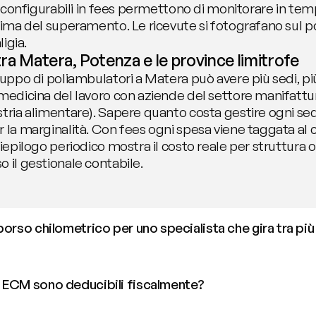
ie configurabili in fees permettono di monitorare in temp
prima del superamento. Le ricevute si fotografano sul p
ligia.
 tra Matera, Potenza e le province limitrofe
ruppo di poliambulatori a Matera può avere più sedi, pi
 medicina del lavoro con aziende del settore manifattur
stria alimentare). Sapere quanto costa gestire ogni sed
 la marginalità. Con fees ogni spesa viene taggata al ce
riepilogo periodico mostra il costo reale per struttura o
 il gestionale contabile.
orso chilometrico per uno specialista che gira tra più 
 ECM sono deducibili fiscalmente?