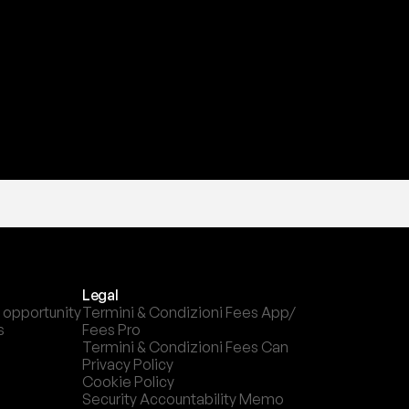
Legal
 opportunity
Termini & Condizioni Fees App/ 
s
Fees Pro
Termini & Condizioni Fees Can
Privacy Policy
Cookie Policy
Security Accountability Memo