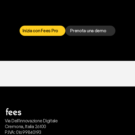
p
r
o
b
l
e
m
a
d
a
l
l
a
t
e
s
t
a
?
I
l
n
o
s
t
r
o
t
e
a
m
d
i
s
u
p
p
o
r
t
o
è
a
t
u
a
d
i
s
p
o
s
i
z
i
o
n
e
p
e
r
r
i
s
o
l
v
e
r
e
q
u
a
l
s
i
a
s
i
p
r
o
b
l
e
m
a
.
S
c
e
g
l
i
i
l
c
a
n
a
l
e
c
h
e
p
r
e
f
e
r
i
s
c
i
.
Inizia con Fees Pro
Prenota una demo
T
r
i
a
l
g
r
a
t
i
s
,
n
e
s
s
u
n
a
c
a
r
t
a
r
i
c
h
i
e
s
t
a
.
Via Dell'innovazione Digitale
Cremona, Italia 26100
P.IVA: 01699840193