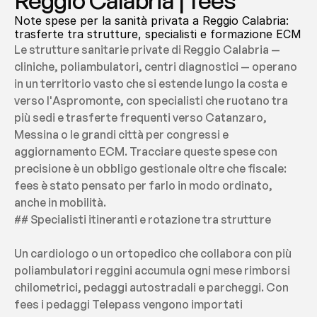
Reggio Calabria | fees
Note spese per la sanità privata a Reggio Calabria: 
trasferte tra strutture, specialisti e formazione ECM
Le strutture sanitarie private di Reggio Calabria — 
cliniche, poliambulatori, centri diagnostici — operano 
in un territorio vasto che si estende lungo la costa e 
verso l'Aspromonte, con specialisti che ruotano tra 
più sedi e trasferte frequenti verso Catanzaro, 
Messina o le grandi città per congressi e 
aggiornamento ECM. Tracciare queste spese con 
precisione è un obbligo gestionale oltre che fiscale: 
fees è stato pensato per farlo in modo ordinato, 
anche in mobilità.
## Specialisti itineranti e rotazione tra strutture
Un cardiologo o un ortopedico che collabora con più 
poliambulatori reggini accumula ogni mese rimborsi 
chilometrici, pedaggi autostradali e parcheggi. Con 
fees i pedaggi Telepass vengono importati 