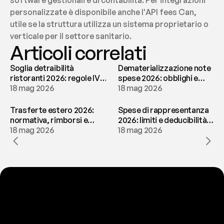
software gestionali e di contabilità. Per integrazioni 
personalizzate è disponibile anche l'API fees Can, 
utile se la struttura utilizza un sistema proprietario o 
verticale per il settore sanitario.
Articoli correlati
Soglia detraibilità
Dematerializzazione note
ristoranti 2026: regole IVA
spese 2026: obblighi e
e deducibilità | fees
18 mag 2026
conservazione | fees
18 mag 2026
Trasferte estero 2026:
Spese di rappresentanza
normativa, rimborsi e
2026: limiti e deducibilità |
tassazione | fees
18 mag 2026
fees
18 mag 2026
P
r
o
n
t
o
a
t
o
g
l
i
e
r
t
i
q
u
e
s
t
o