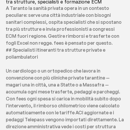
tra strutture, specialisti e formazione ECM
A Taranto la sanità privata opera in un contesto 
peculiare: serve una città industriale con bisogni 
sanitari complessi, ospita specialisti che si spostano 
tra più strutture e invia professionisti a congressi 
ECM fuori regione. Gestire rimborsi e trasferte con 
fogli Excel non regge. fees è pensato per questo.
## Specialisti itineranti tra strutture private e 
poliambulatori
Un cardiologo o un ortopedico che lavora in 
convenzione con più cliniche private tarantine — 
magari una in città, una a Statte o a Massafra — 
accumula ogni mese trasferte, pedaggi e parcheggi. 
Con fees ogni spesa si carica in mobilità subito dopo 
l'intervento, il rimborso chilometrico viene calcolato 
automaticamente con le tariffe ACI aggiornate e i 
pedaggi Telepass vengono importati direttamente. La 
direzione amministrativa vede i costi per struttura 