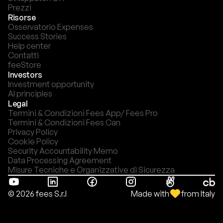
Prezzi
Risorse
Osservatorio Expenses
Success Stories
Help center
Contatti
feeStore
Investors
Investment opportunity
AI principles
Legal
Termini & Condizioni Fees App/ Fees Pro
Termini & Condizioni Fees Can
Privacy Policy
Cookie Policy
Security Accountability Memo
Data Processing Agreement
Misure Tecniche e Organizzative di Sicurezza
Made with
from Italy
© 2026 fees S.r.l