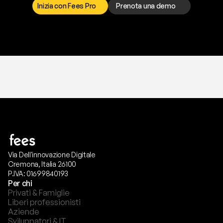
Inizia con Fees Pro
Prenota una demo
T
r
i
a
l
g
r
a
t
i
s
,
n
e
s
s
u
n
a
c
a
r
t
a
r
i
c
h
i
e
s
t
a
.
Via Dell'innovazione Digitale
Cremona, Italia 26100
P.IVA: 01699840193
Per chi
Privati & Famiglie
Liberi professionisti
Aziende
Sviluppatori & IT