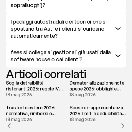
sopralluoghi)?
I pedaggi autostradali dei tecnici che si 
spostano tra Asti e i clienti si caricano 
automaticamente?
fees si collega ai gestionali già usati dalla 
software house o dai clienti?
Articoli correlati
Soglia detraibilità
Dematerializzazione note
ristoranti 2026: regole IVA
spese 2026: obblighi e
e deducibilità | fees
18 mag 2026
conservazione | fees
18 mag 2026
Trasferte estero 2026:
Spese di rappresentanza
normativa, rimborsi e
2026: limiti e deducibilità |
tassazione | fees
18 mag 2026
fees
18 mag 2026