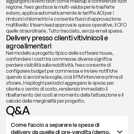
aggiungono eventi tech come meetup e conferenze fuori 
regione. fees gestisce la multi-valuta per le trasferte 
estero, applica automaticamente le tariffe ACI per i 
rimborsi chilometrici e consente flussi di approvazione 
multilivello: il team lead approva le spese operative, il CFO 
quelle straordinarie. Tutto tracciato, senza email sparse.
Delivery presso clienti vitivinicoli e 
agroalimentari
Nel modello a progetto tipico delle software house, 
confondere i costi tra commesse diverse significa 
perdere visibilità sulla redditività. fees consente di 
configurare budget per commessa e inviare notifiche 
quando si avvicina la soglia, così il PM interviene prima di 
sforare. I riepiloghi periodici aggregano le spese per 
cliente o centro di costo, rendendo immediato il 
ribaltamento dei costi al momento della fatturazione e il 
calcolo della marginalità per progetto.
Q&A
Come faccio a separare le spese di 
delivery da quelle di pre-vendita (demo, 