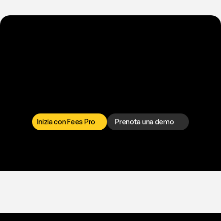
P
r
o
n
t
o
a
t
o
g
l
i
e
r
t
i
q
u
e
s
t
o
p
r
o
b
l
e
m
a
d
a
l
l
a
t
e
s
t
a
?
I
l
n
o
s
t
r
o
t
e
a
m
d
i
s
u
p
p
o
r
t
o
è
a
t
u
a
d
i
s
p
o
s
i
z
i
o
n
e
p
e
r
r
i
s
o
l
v
e
r
e
q
u
a
l
s
i
a
s
i
p
r
o
b
l
e
m
a
.
S
c
e
g
l
i
i
l
c
a
n
a
l
e
c
h
e
p
r
e
f
e
r
i
s
c
i
.
Inizia con Fees Pro
Prenota una demo
T
r
i
a
l
g
r
a
t
i
s
,
n
e
s
s
u
n
a
c
a
r
t
a
r
i
c
h
i
e
s
t
a
.