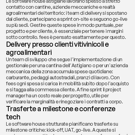
Le software house astigiane lavorano spesso a stretto 
contatto con cantine, aziende meccaniche e realtà 
agroalimentari del territorio: i team di delivery si spostano 
dal cliente, partecipano a sprint on-site e seguono go-live 
su più sedi. Gestire queste spese in modo puntuale, per 
progetto e per cliente, è essenziale per tenere i margini 
sotto controllo. fees è pensato esattamente per questo.
Delivery presso clienti vitivinicoli e 
agroalimentari
Un team di sviluppo che segue l'implementazione di un 
gestionale per una cantina dell'Astigiano o per un'azienda 
meccanica della zona accumula spese quotidiane: 
carburante, pedaggi autostradali, pranzi di lavoro. Con 
fees ogni spesa si carica in mobilità subito dopo l'acquisto 
e si tagga alla commessa cliente. A fine sprint il project 
manager ha un costo reale per progetto, utile per 
verificare la marginalità e rinegoziare i contratti a corpo.
Trasferte a milestone e conferenze 
tech
Le software house strutturate pianificano trasferte su 
milestone critiche: kick-off, UAT, go-live. A queste si 