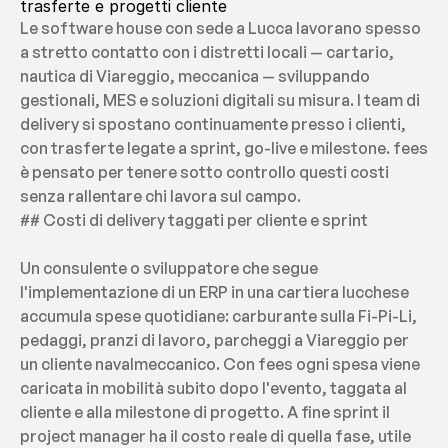
trasferte e progetti cliente
Le software house con sede a Lucca lavorano spesso 
a stretto contatto con i distretti locali — cartario, 
nautica di Viareggio, meccanica — sviluppando 
gestionali, MES e soluzioni digitali su misura. I team di 
delivery si spostano continuamente presso i clienti, 
con trasferte legate a sprint, go-live e milestone. fees 
è pensato per tenere sotto controllo questi costi 
senza rallentare chi lavora sul campo.
## Costi di delivery taggati per cliente e sprint
Un consulente o sviluppatore che segue 
l'implementazione di un ERP in una cartiera lucchese 
accumula spese quotidiane: carburante sulla Fi-Pi-Li, 
pedaggi, pranzi di lavoro, parcheggi a Viareggio per 
un cliente navalmeccanico. Con fees ogni spesa viene 
caricata in mobilità subito dopo l'evento, taggata al 
cliente e alla milestone di progetto. A fine sprint il 
project manager ha il costo reale di quella fase, utile 