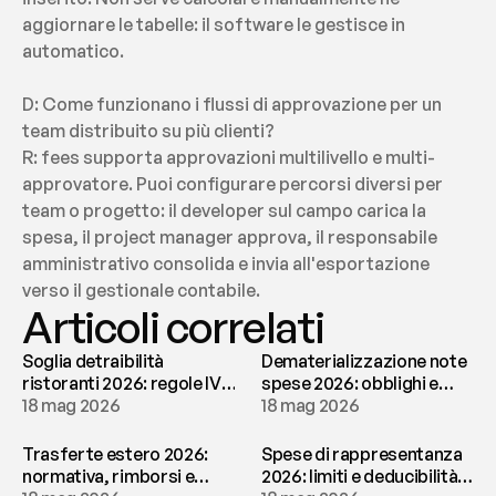
aggiornare le tabelle: il software le gestisce in 
automatico.
D: Come funzionano i flussi di approvazione per un 
team distribuito su più clienti?
R: fees supporta approvazioni multilivello e multi-
approvatore. Puoi configurare percorsi diversi per 
team o progetto: il developer sul campo carica la 
spesa, il project manager approva, il responsabile 
amministrativo consolida e invia all'esportazione 
verso il gestionale contabile.
Articoli correlati
Soglia detraibilità
Dematerializzazione note
ristoranti 2026: regole IVA
spese 2026: obblighi e
e deducibilità | fees
18 mag 2026
conservazione | fees
18 mag 2026
Trasferte estero 2026:
Spese di rappresentanza
normativa, rimborsi e
2026: limiti e deducibilità |