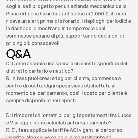
soglia: se il progetto per un'azienda meccanica della 
Piana di Lucca ha un budget spese di 2.000 €, il team 
riceve un alert prima di sforarlo. I riepiloghi periodici e 
la dashboard mostrano in tempo reale quali 
commesse pesano di più, supportando decisioni di 
pricing più consapevoli.
Q&A
D: Come associo una spesa a un cliente specifico del 
distretto cartario o nautico?
R: In fees puoi creare tag per cliente, commessa o 
centro di costo. Ogni spesa viene etichettata al 
momento del caricamento, così il costo per cliente è 
sempre disponibile nei report.
D: I rimborsi chilometrici per gli spostamenti tra Lucca 
e Viareggio sono calcolati automaticamente?
R: Sì, fees applica le tariffe ACI vigenti al percorso 
inserito. Non serve calcolare manualmente né 