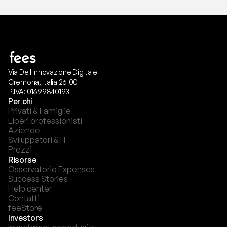
Via Dell'innovazione Digitale
Cremona, Italia 26100
P.IVA: 01699840193
Per chi
Privati & Famiglie
Liberi professionisti
Aziende
Sviluppatori & IT
Prezzi
Risorse
Osservatorio Expenses
Success Stories
Help center
Contatti
feeStore
Investors