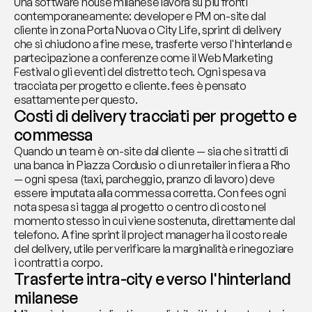
Una software house milanese lavora su più fronti 
contemporaneamente: developer e PM on-site dal 
cliente in zona Porta Nuova o City Life, sprint di delivery 
che si chiudono a fine mese, trasferte verso l'hinterland e 
partecipazione a conferenze come il Web Marketing 
Festival o gli eventi del distretto tech. Ogni spesa va 
tracciata per progetto e cliente. fees è pensato 
esattamente per questo.
Costi di delivery tracciati per progetto e 
commessa
Quando un team è on-site dal cliente — sia che si tratti di 
una banca in Piazza Cordusio o di un retailer in fiera a Rho 
— ogni spesa (taxi, parcheggio, pranzo di lavoro) deve 
essere imputata alla commessa corretta. Con fees ogni 
nota spesa si tagga al progetto o centro di costo nel 
momento stesso in cui viene sostenuta, direttamente dal 
telefono. A fine sprint il project manager ha il costo reale 
del delivery, utile per verificare la marginalità e rinegoziare 
i contratti a corpo.
Trasferte intra-city e verso l'hinterland 
milanese