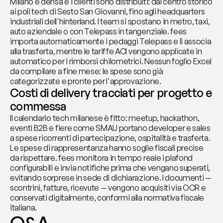
Milano è densa e i clienti sono distribuiti: dal centro storico 
ai poli tech di Sesto San Giovanni, fino agli headquarters 
industriali dell'hinterland. I team si spostano in metro, taxi, 
auto aziendale o con Telepass in tangenziale. fees 
importa automaticamente i pedaggi Telepass e li associa 
alla trasferta, mentre le tariffe ACI vengono applicate in 
automatico per i rimborsi chilometrici. Nessun foglio Excel 
da compilare a fine mese: le spese sono già 
categorizzate e pronte per l'approvazione.
Costi di delivery tracciati per progetto e 
commessa
Il calendario tech milanese è fitto: meetup, hackathon, 
eventi B2B e fiere come SMAU portano developer e sales 
a spese ricorrenti di partecipazione, ospitalità e trasferta. 
Le spese di rappresentanza hanno soglie fiscali precise 
da rispettare. fees monitora in tempo reale i plafond 
configurabili e invia notifiche prima che vengano superati, 
evitando sorprese in sede di dichiarazione. I documenti — 
scontrini, fatture, ricevute — vengono acquisiti via OCR e 
conservati digitalmente, conformi alla normativa fiscale 
italiana.