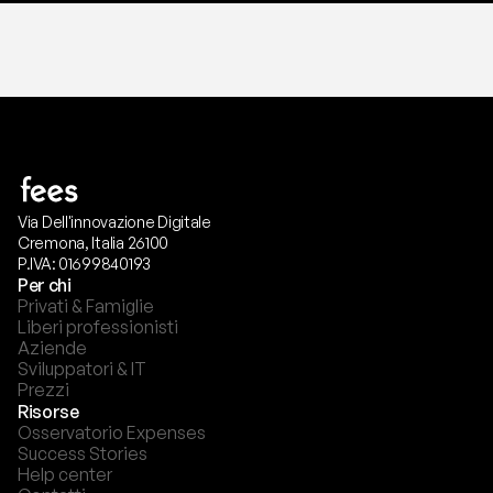
Via Dell'innovazione Digitale
Cremona, Italia 26100
P.IVA: 01699840193
Per chi
Privati & Famiglie
Liberi professionisti
Aziende
Sviluppatori & IT
Prezzi
Risorse
Osservatorio Expenses
Success Stories
Help center