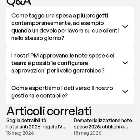
Q&A
Come taggo una spesa a più progetti 
contemporaneamente, ad esempio 
quando un developer lavora su due clienti 
nello stesso giorno?
I nostri PM approvano le note spese dei 
team: è possibile configurare 
approvazioni per livello gerarchico?
Come esportiamo i dati verso il nostro 
gestionale contabile?
Articoli correlati
Soglia detraibilità
Dematerializzazione note
ristoranti 2026: regole IVA
spese 2026: obblighi e
e deducibilità | fees
18 mag 2026
conservazione | fees
18 mag 2026