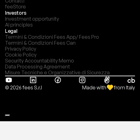
Contatti
feeStore
Investors
Investment opportunity
AI principles
Legal
Termini & Condizioni Fees App/ Fees Pro
Termini & Condizioni Fees Can
Privacy Policy
Cookie Policy
Security Accountability Memo
Data Processing Agreement
Misure Tecniche e Organizzative di Sicurezza
Made with
from Italy
© 2026 fees S.r.l
Le tue preferenze relative alla privacy