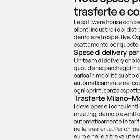
trasferte e c
Le software house con bas
clienti industriali del dis
demo e retrospettive. Ogn
esattamente per questo.
Spese di delivery pe
Un team di delivery che l
quotidiane: parcheggi in c
carica in mobilità subito 
automaticamente nel cost
ogni sprint, senza aspettar
Trasferte Milano–Mon
I developer e i consulent
meeting, demo o eventi c
automaticamente le tariff
nelle trasferte. Per chi p
euro e nelle altre valute 