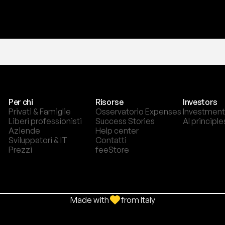
Per chi
Risorse
Investors
Privati & Famiglie
Osservatorio Expenses
Investment
Liberi professionisti
Success Stories
AI principle
Aziende
Help center
Sviluppatori & IT
Contatti
Prezzi
feeStore
Made with
from Italy