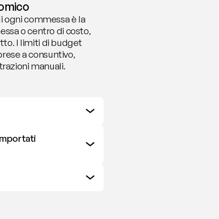
nomico
i ogni commessa è la 
ssa o centro di costo, 
o. I limiti di budget 
prese a consuntivo, 
trazioni manuali.
mportati 