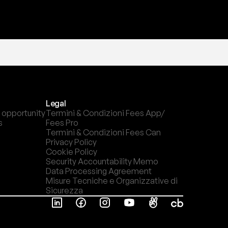
Legal
 opportunity
Termini & Condizioni Fees App/ 
s
Fees Pro
Termini & Condizioni Fees Can
Privacy Policy
Cookie Policy
Security Accountability Memo
Data Processing Agreement
Misure Tecniche e Organizzative di 
Sicurezza