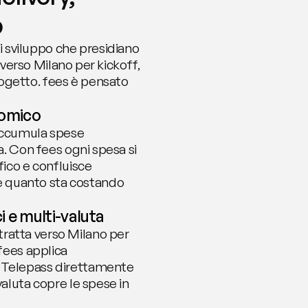
o
 sviluppo che presidiano 
 verso Milano per kickoff, 
ogetto. fees è pensato 
nomico
accumula spese 
a. Con fees ogni spesa si 
ico e confluisce 
e quanto sta costando 
 e multi-valuta
ratta verso Milano per 
ees applica 
i Telepass direttamente 
aluta copre le spese in 