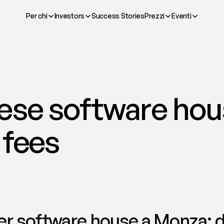
Per chi
Investors
Success Stories
Prezzi
Eventi
ese software hous
 fees
r software house a Monza: del