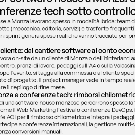
onferenze tech sotto controll
e a Monza lavorano spesso in modalità ibrida: team di
tretto (meccanica, editoria, servizi) e trasferte frequenti
i sprint genera spese reali che vanno tracciate per pr
r cliente: dal cantiere software al conto eco
avora on-site da un cliente di Monza o dell'hinterland 
entro, pranzi di lavoro, pedaggi sull'A4 o sulla Valassin
dopo l'evento, si tagga alla commessa o al cliente specif
o di progetto. Il project manager vede in tempo real
e il riepilogo di fine mese.
za e conferenze tech: rimborsi chilometrici
i di una software house monzese percorrono spesso la t
ome il Web Marketing Festival o conferenze DevOps. f
e ACI per il rimborso chilometrico e integra i pedagg
artecipa a conferenze internazionali, la gestione multi-v
senza conversioni manuali.