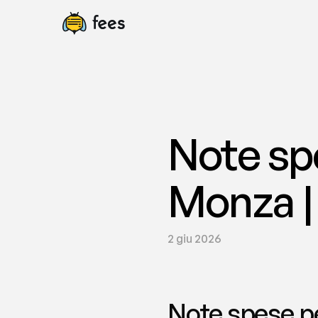
Note sp
Monza |
2 giu 2026
Note spese pe