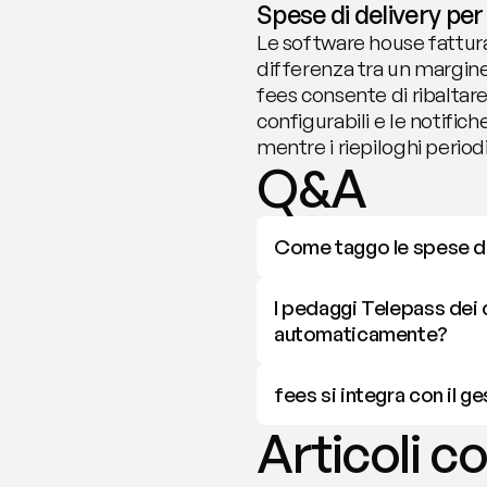
Spese di delivery pe
Le software house fattura
differenza tra un margine
fees consente di ribaltare 
configurabili e le notific
mentre i riepiloghi perio
Q&A
Come taggo le spese di u
I pedaggi Telepass dei 
automaticamente?
fees si integra con il 
Articoli co