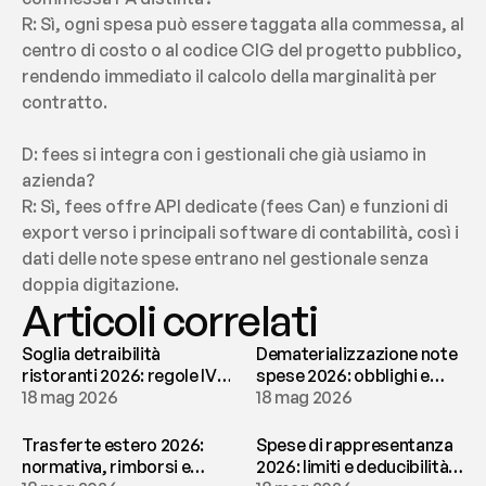
R: Sì, ogni spesa può essere taggata alla commessa, al 
centro di costo o al codice CIG del progetto pubblico, 
rendendo immediato il calcolo della marginalità per 
contratto.
D: fees si integra con i gestionali che già usiamo in 
azienda?
R: Sì, fees offre API dedicate (fees Can) e funzioni di 
export verso i principali software di contabilità, così i 
dati delle note spese entrano nel gestionale senza 
doppia digitazione.
Articoli correlati
Soglia detraibilità
Dematerializzazione note
ristoranti 2026: regole IVA
spese 2026: obblighi e
e deducibilità | fees
18 mag 2026
conservazione | fees
18 mag 2026
Trasferte estero 2026:
Spese di rappresentanza
normativa, rimborsi e
2026: limiti e deducibilità |