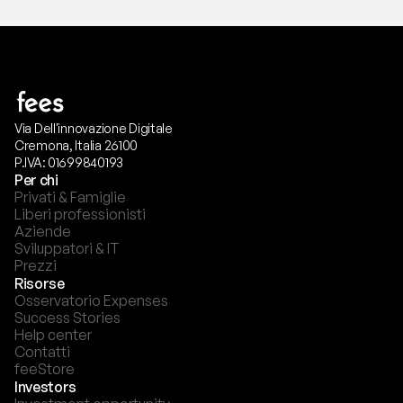
Via Dell'innovazione Digitale
Cremona, Italia 26100
P.IVA: 01699840193
Per chi
Privati & Famiglie
Liberi professionisti
Aziende
Sviluppatori & IT
Prezzi
Risorse
Osservatorio Expenses
Success Stories
Help center
Contatti
feeStore
Investors