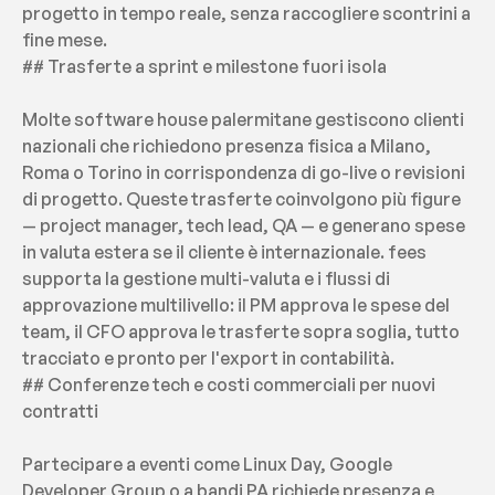
progetto in tempo reale, senza raccogliere scontrini a 
fine mese.
## Trasferte a sprint e milestone fuori isola
Molte software house palermitane gestiscono clienti 
nazionali che richiedono presenza fisica a Milano, 
Roma o Torino in corrispondenza di go-live o revisioni 
di progetto. Queste trasferte coinvolgono più figure 
— project manager, tech lead, QA — e generano spese 
in valuta estera se il cliente è internazionale. fees 
supporta la gestione multi-valuta e i flussi di 
approvazione multilivello: il PM approva le spese del 
team, il CFO approva le trasferte sopra soglia, tutto 
tracciato e pronto per l'export in contabilità.
## Conferenze tech e costi commerciali per nuovi 
contratti
Partecipare a eventi come Linux Day, Google 
Developer Group o a bandi PA richiede presenza e 