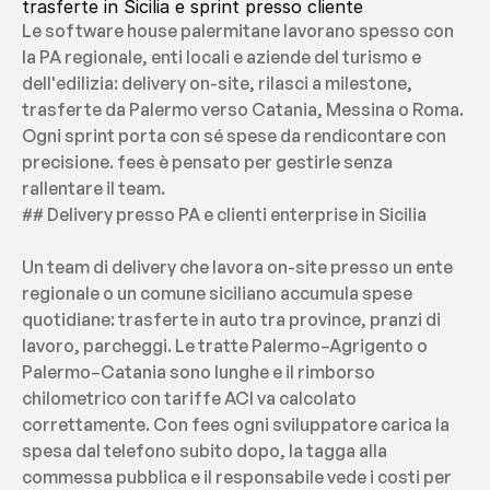
trasferte in Sicilia e sprint presso cliente
Le software house palermitane lavorano spesso con 
la PA regionale, enti locali e aziende del turismo e 
dell'edilizia: delivery on-site, rilasci a milestone, 
trasferte da Palermo verso Catania, Messina o Roma. 
Ogni sprint porta con sé spese da rendicontare con 
precisione. fees è pensato per gestirle senza 
rallentare il team.
## Delivery presso PA e clienti enterprise in Sicilia
Un team di delivery che lavora on-site presso un ente 
regionale o un comune siciliano accumula spese 
quotidiane: trasferte in auto tra province, pranzi di 
lavoro, parcheggi. Le tratte Palermo–Agrigento o 
Palermo–Catania sono lunghe e il rimborso 
chilometrico con tariffe ACI va calcolato 
correttamente. Con fees ogni sviluppatore carica la 
spesa dal telefono subito dopo, la tagga alla 
commessa pubblica e il responsabile vede i costi per 