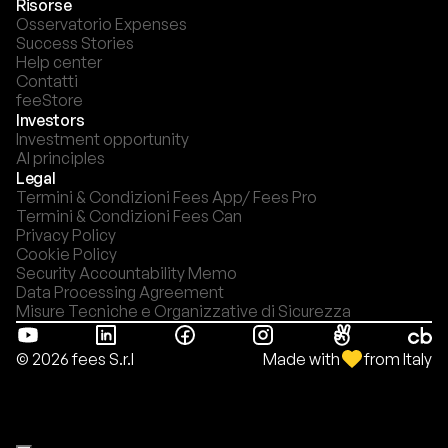
Risorse
Osservatorio Expenses
Success Stories
Help center
Contatti
feeStore
Investors
Investment opportunity
AI principles
Legal
Termini & Condizioni Fees App/ Fees Pro
Termini & Condizioni Fees Can
Privacy Policy
Cookie Policy
Security Accountability Memo
Data Processing Agreement
Misure Tecniche e Organizzative di Sicurezza
Made with
from Italy
© 2026 fees S.r.l