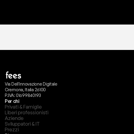
T
r
i
a
l
g
r
a
t
i
s
,
n
e
s
s
u
n
a
c
a
r
t
a
r
i
c
h
i
e
s
t
a
.
Via Dell'innovazione Digitale
Cremona, Italia 26100
P.IVA: 01699840193
Per chi
Privati & Famiglie
Liberi professionisti
Aziende
Sviluppatori & IT
Prezzi