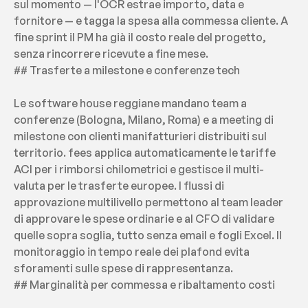
sul momento — l'OCR estrae importo, data e 
fornitore — e tagga la spesa alla commessa cliente. A 
fine sprint il PM ha già il costo reale del progetto, 
senza rincorrere ricevute a fine mese.
## Trasferte a milestone e conferenze tech
Le software house reggiane mandano team a 
conferenze (Bologna, Milano, Roma) e a meeting di 
milestone con clienti manifatturieri distribuiti sul 
territorio. fees applica automaticamente le tariffe 
ACI per i rimborsi chilometrici e gestisce il multi-
valuta per le trasferte europee. I flussi di 
approvazione multilivello permettono al team leader 
di approvare le spese ordinarie e al CFO di validare 
quelle sopra soglia, tutto senza email e fogli Excel. Il 
monitoraggio in tempo reale dei plafond evita 
sforamenti sulle spese di rappresentanza.
## Marginalità per commessa e ribaltamento costi