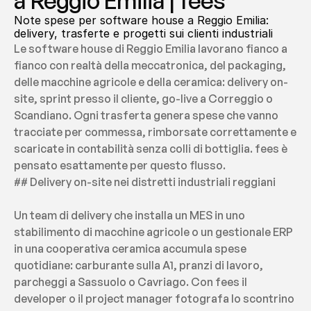
a Reggio Emilia | fees
Note spese per software house a Reggio Emilia: 
delivery, trasferte e progetti sui clienti industriali
Le software house di Reggio Emilia lavorano fianco a 
fianco con realtà della meccatronica, del packaging, 
delle macchine agricole e della ceramica: delivery on-
site, sprint presso il cliente, go-live a Correggio o 
Scandiano. Ogni trasferta genera spese che vanno 
tracciate per commessa, rimborsate correttamente e 
scaricate in contabilità senza colli di bottiglia. fees è 
pensato esattamente per questo flusso.
## Delivery on-site nei distretti industriali reggiani
Un team di delivery che installa un MES in uno 
stabilimento di macchine agricole o un gestionale ERP 
in una cooperativa ceramica accumula spese 
quotidiane: carburante sulla A1, pranzi di lavoro, 
parcheggi a Sassuolo o Cavriago. Con fees il 
developer o il project manager fotografa lo scontrino 