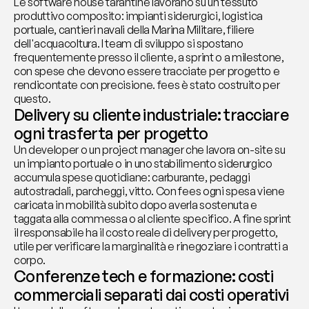
Le software house tarantine lavorano su un tessuto 
produttivo composito: impianti siderurgici, logistica 
portuale, cantieri navali della Marina Militare, filiere 
dell'acquacoltura. I team di sviluppo si spostano 
frequentemente presso il cliente, a sprint o a milestone, 
con spese che devono essere tracciate per progetto e 
rendicontate con precisione. fees è stato costruito per 
questo.
Delivery su cliente industriale: tracciare 
ogni trasferta per progetto
Un developer o un project manager che lavora on-site su 
un impianto portuale o in uno stabilimento siderurgico 
accumula spese quotidiane: carburante, pedaggi 
autostradali, parcheggi, vitto. Con fees ogni spesa viene 
caricata in mobilità subito dopo averla sostenuta e 
taggata alla commessa o al cliente specifico. A fine sprint 
il responsabile ha il costo reale di delivery per progetto, 
utile per verificare la marginalità e rinegoziare i contratti a 
corpo.
Conferenze tech e formazione: costi 
commerciali separati dai costi operativi