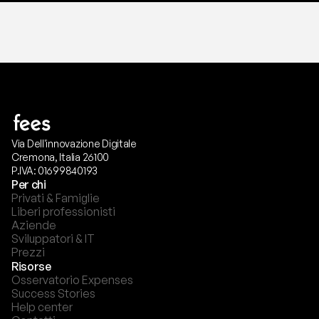
Via Dell'innovazione Digitale
Cremona, Italia 26100
P.IVA: 01699840193
Per chi
Privati & Famiglie
Liberi professionisti
Aziende
Sviluppatori & IT
Prezzi
Risorse
Osservatorio Expenses
Success Stories
Help center