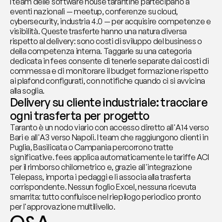
I team delle software house tarantine partecipano a 
eventi nazionali — meetup, conferenze su cloud, 
cybersecurity, industria 4.0 — per acquisire competenze e 
visibilità. Queste trasferte hanno una natura diversa 
rispetto al delivery: sono costi di sviluppo del business o 
della competenza interna. Taggarle su una categoria 
dedicata in fees consente di tenerle separate dai costi di 
commessa e di monitorare il budget formazione rispetto 
ai plafond configurati, con notifiche quando ci si avvicina 
alla soglia.
Delivery su cliente industriale: tracciare 
ogni trasferta per progetto
Taranto è un nodo viario con accesso diretto all'A14 verso 
Bari e all'A3 verso Napoli. I team che raggiungono clienti in 
Puglia, Basilicata o Campania percorrono tratte 
significative. fees applica automaticamente le tariffe ACI 
per il rimborso chilometrico e, grazie all'integrazione 
Telepass, importa i pedaggi e li associa alla trasferta 
corrispondente. Nessun foglio Excel, nessuna ricevuta 
smarrita: tutto confluisce nel riepilogo periodico pronto 
per l'approvazione multilivello.