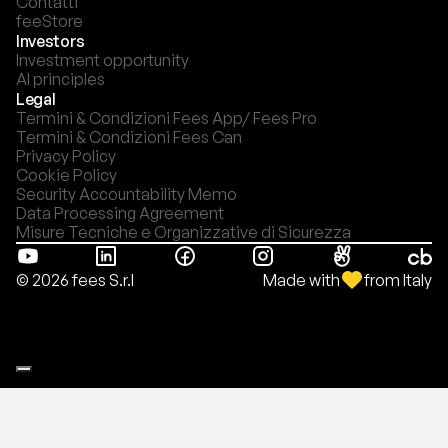
Contatti
feeStore
Investors
Investment opportunity
AI principles
Legal
Termini & Condizioni Fees App/ Fees Pro
Termini & Condizioni Fees Can
Privacy Policy
Cookie Policy
Security Accountability Memo
Data Processing Agreement
Misure Tecniche e Organizzative di Sicurezza
Made with
from Italy
© 2026 fees S.r.l
Le tue preferenze relative alla privacy