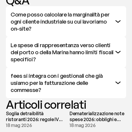
Q&A
Come posso calcolare la marginalità per 
ogni cliente industriale su cui lavoriamo 
on-site?
Le spese di rappresentanza verso clienti 
del porto o della Marina hanno limiti fiscali 
specifici?
fees si integra con i gestionali che già 
usiamo per la fatturazione delle 
commesse?
Articoli correlati
Soglia detraibilità
Dematerializzazione note
ristoranti 2026: regole IVA
spese 2026: obblighi e
e deducibilità | fees
18 mag 2026
conservazione | fees
18 mag 2026